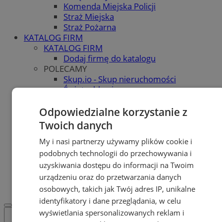
Komenda Miejska Policji
Straż Miejska
Straż Pożarna
KATALOG FIRM
KATALOG FIRM
Dodaj firmę do katalogu
POLECAMY
Skup.io - Skup nieruchomości
Świętochłowice
Skup - nieruchomosci.org
OGŁOSZENIA
Odpowiedzialne korzystanie z
OGŁOSZENIA
Twoich danych
Dodaj ogłoszenie
POLECAMY
My i nasi partnerzy używamy plików cookie i
Protocol IT
podobnych technologii do przechowywania i
Pracuj.pl - praca w Świętochłowicach
uzyskiwania dostępu do informacji na Twoim
REKLAMA
urządzeniu oraz do przetwarzania danych
WSPÓŁPRACA
osobowych, takich jak Twój adres IP, unikalne
identyfikatory i dane przeglądania, w celu
wyświetlania spersonalizowanych reklam i