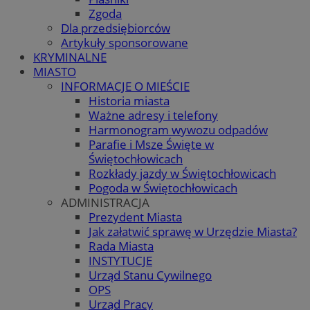
Zgoda
Dla przedsiębiorców
Artykuły sponsorowane
KRYMINALNE
MIASTO
INFORMACJE O MIEŚCIE
Historia miasta
Ważne adresy i telefony
Harmonogram wywozu odpadów
Parafie i Msze Święte w
Świętochłowicach
Rozkłady jazdy w Świętochłowicach
Pogoda w Świętochłowicach
ADMINISTRACJA
Prezydent Miasta
Jak załatwić sprawę w Urzędzie Miasta?
Rada Miasta
INSTYTUCJE
Urząd Stanu Cywilnego
OPS
Urząd Pracy