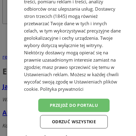
treści, pomiaru reklam i treści, analizy
odbiorców oraz ulepszania usług.
Dostawcy
stron trzecich (1845)
mogą również
przetwarzać Twoje dane w tych i innych
celach, w tym wykorzystywać precyzyjne dane
Katalog firm
geolokalizacyjne i cechy urządzenia. Twoje
Handel
Elektronarzędzia
wybory dotyczą wyłącznie tej witryny.
Niektórzy dostawcy mogą opierać się na
reklama
prawnie uzasadnionym interesie zamiast na
zgodzie; masz prawo sprzeciwić się temu w
Elektronarzędzia
Ustawieniach reklam
. Możesz w każdej chwili
wycofać swoją zgodę w
Ustawieniach plików
Japis - Narzędzia. Sp. z o. o.
cookie
.
Polityka prywatności
Wiślan, 41-608 Świętochłowice
PRZEJDŹ DO PORTALU
ABC POMIAR
ODRZUĆ WSZYSTKIE
Karpacka, 41-600 Świętochłowice