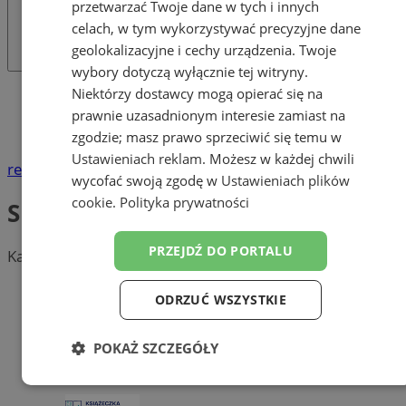
przetwarzać Twoje dane w tych i innych
celach, w tym wykorzystywać precyzyjne dane
geolokalizacyjne i cechy urządzenia. Twoje
wybory dotyczą wyłącznie tej witryny.
Niektórzy dostawcy mogą opierać się na
Katalog firm
Handel
prawnie uzasadnionym interesie zamiast na
Sklepy papiernicze
zgodzie; masz prawo sprzeciwić się temu w
Ustawieniach reklam
. Możesz w każdej chwili
reklama
wycofać swoją zgodę w
Ustawieniach plików
cookie
.
Polityka prywatności
Sklepy papiernicze
PRZEJDŹ DO PORTALU
Kategoria nie zawiera żadnych prezentacji firm.
Dodaj firmę
ODRZUĆ WSZYSTKIE
Pozostałe firmy w kategorii
POKAŻ SZCZEGÓŁY
reklama
Niezbędne
Wydajność
Targetowanie