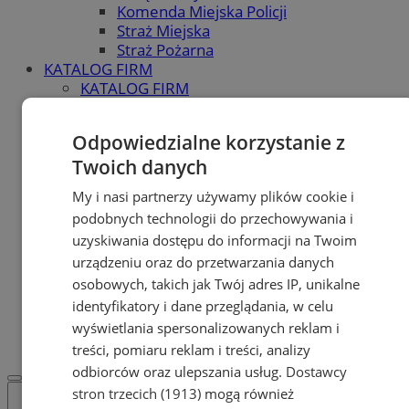
Komenda Miejska Policji
Straż Miejska
Straż Pożarna
KATALOG FIRM
KATALOG FIRM
Dodaj firmę do katalogu
POLECAMY
Odpowiedzialne korzystanie z
Skup.io - Skup nieruchomości
Twoich danych
Świętochłowice
Skup - nieruchomosci.org
My i nasi partnerzy używamy plików cookie i
OGŁOSZENIA
podobnych technologii do przechowywania i
OGŁOSZENIA
uzyskiwania dostępu do informacji na Twoim
Dodaj ogłoszenie
POLECAMY
urządzeniu oraz do przetwarzania danych
Protocol IT
osobowych, takich jak Twój adres IP, unikalne
Pracuj.pl - praca w Świętochłowicach
identyfikatory i dane przeglądania, w celu
REKLAMA
wyświetlania spersonalizowanych reklam i
WSPÓŁPRACA
treści, pomiaru reklam i treści, analizy
odbiorców oraz ulepszania usług.
Dostawcy
stron trzecich (1913)
mogą również