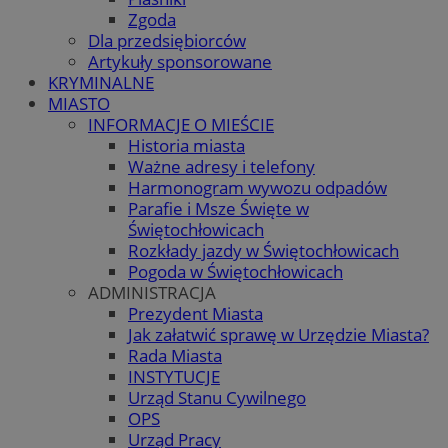
Zgoda
Dla przedsiębiorców
Artykuły sponsorowane
KRYMINALNE
MIASTO
INFORMACJE O MIEŚCIE
Historia miasta
Ważne adresy i telefony
Harmonogram wywozu odpadów
Parafie i Msze Święte w
Świętochłowicach
Rozkłady jazdy w Świętochłowicach
Pogoda w Świętochłowicach
ADMINISTRACJA
Prezydent Miasta
Jak załatwić sprawę w Urzędzie Miasta?
Rada Miasta
INSTYTUCJE
Urząd Stanu Cywilnego
OPS
Urząd Pracy