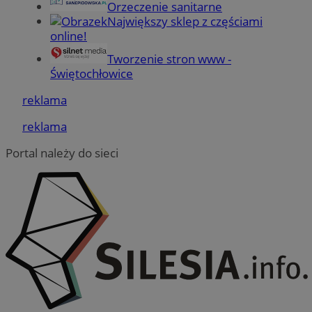
Orzeczenie sanitarne
Największy sklep z częściami
online!
Funkcjonalność
Niesklasyfikowane
Tworzenie stron www -
Świętochłowice
reklama
reklama
Niezbędne
Wydajność
Targetowanie
Portal należy do sieci
Funkcjonalność
Niesklasyfikowane
Niezbędne pliki cookie umożliwiają korzystanie z
podstawowych funkcji strony internetowej, takich jak
logowanie użytkownika i zarządzanie kontem. Bez
niezbędnych plików cookie nie można prawidłowo
korzystać ze strony internetowej.
Provider
/
Okres
Nazwa
Domena
przechowywania
QeSessID
swiony.pl
1 rok