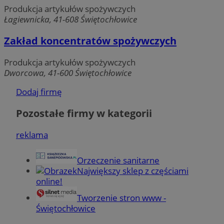
Funkcjonalność
Niesklasyfikowane
Produkcja artykułów spożywczych
Łagiewnicka, 41-608 Świętochłowice
Zakład koncentratów spożywczych
Produkcja artykułów spożywczych
Dworcowa, 41-600 Świętochłowice
Niezbędne
Wydajność
Targetowanie
Dodaj firmę
Funkcjonalność
Niesklasyfikowane
Pozostałe firmy w kategorii
Niezbędne pliki cookie umożliwiają korzystanie z
podstawowych funkcji strony internetowej, takich jak
logowanie użytkownika i zarządzanie kontem. Bez
reklama
niezbędnych plików cookie nie można prawidłowo
korzystać ze strony internetowej.
Provider
/
Okres
Orzeczenie sanitarne
Nazwa
Domena
przechowywania
Największy sklep z częściami
online!
QeSessID
swiony.pl
1 rok
Tworzenie stron www -
Świętochłowice
MvSessID
swiony.pl
1 rok