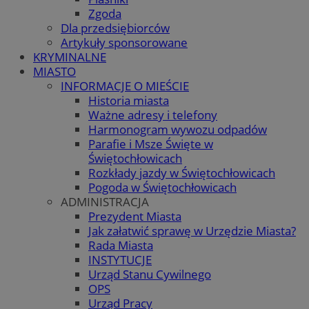
Zgoda
Dla przedsiębiorców
Artykuły sponsorowane
KRYMINALNE
MIASTO
INFORMACJE O MIEŚCIE
Historia miasta
Ważne adresy i telefony
Harmonogram wywozu odpadów
Parafie i Msze Święte w
Świętochłowicach
Rozkłady jazdy w Świętochłowicach
Pogoda w Świętochłowicach
ADMINISTRACJA
Prezydent Miasta
Jak załatwić sprawę w Urzędzie Miasta?
Rada Miasta
INSTYTUCJE
Urząd Stanu Cywilnego
OPS
Urząd Pracy