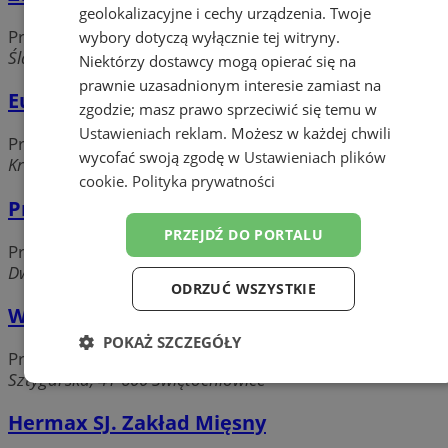
geolokalizacyjne i cechy urządzenia. Twoje
Produkcja artykułów spożywczych
wybory dotyczą wyłącznie tej witryny.
Śląska, 41-603 Świętochłowice
Niektórzy dostawcy mogą opierać się na
prawnie uzasadnionym interesie zamiast na
Eurosnack. Sp. z o. o.
zgodzie; masz prawo sprzeciwić się temu w
Ustawieniach reklam
. Możesz w każdej chwili
Produkcja artykułów spożywczych
wycofać swoją zgodę w
Ustawieniach plików
Krauzego, 41-603 Świętochłowice
cookie
.
Polityka prywatności
Przyprawy Savarro
PRZEJDŹ DO PORTALU
Produkcja artykułów spożywczych
Dworcowa, 41-600 Świętochłowice
ODRZUĆ WSZYSTKIE
W-M. Sp. z o.o.
POKAŻ SZCZEGÓŁY
Produkcja artykułów spożywczych
Sztygarska, 41-600 Świętochłowice
Niezbędne
Wydajność
Targetowanie
Hermax SJ. Zakład Mięsny