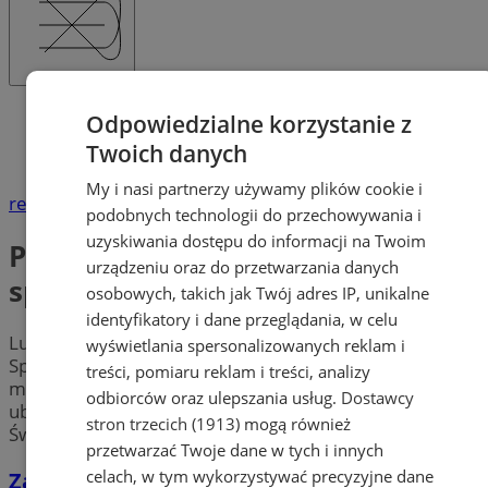
Katalog firm
Odpowiedzialne korzystanie z
Produkcja, Przemysł
Twoich danych
Produkcja artykułów spożywczych
My i nasi partnerzy używamy plików cookie i
reklama
podobnych technologii do przechowywania i
uzyskiwania dostępu do informacji na Twoim
Produkcja artykułów
urządzeniu oraz do przetwarzania danych
spożywczych
osobowych, takich jak Twój adres IP, unikalne
identyfikatory i dane przeglądania, w celu
Lubisz pozyskiwać
artykuły wprost od producenta
?
wyświetlania spersonalizowanych reklam i
Sprawdź najlepszych
producentów żywności
w
treści, pomiaru reklam i treści, analizy
mieście Świętochłowice. Poznaj zakłady mięsne,
odbiorców oraz ulepszania usług.
Dostawcy
ubojnie drobiu czy producentów ciastek w okolicy
stron trzecich (1913)
mogą również
Świętochłowic i zrób udane zakupy!
przetwarzać Twoje dane w tych i innych
celach, w tym wykorzystywać precyzyjne dane
Zakład Wędliniarski Roman Kurzeja