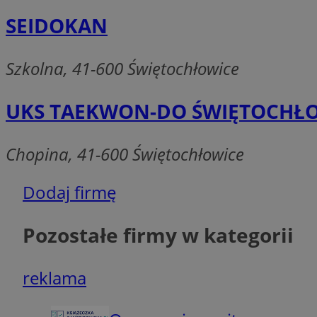
QeSessID
SEIDOKAN
MvSessID
SessID
Szkolna, 41-600 Świętochłowice
euds
UKS TAEKWON-DO ŚWIĘTOCHŁ
li_gc
Chopina, 41-600 Świętochłowice
VISITOR_PRIVACY_
Dodaj firmę
Pozostałe firmy w kategorii
INGRESSCOOKIE
reklama
suid