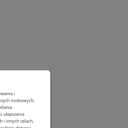
ywania i
danych osobowych,
etlania
az ulepszania
 i innych celach,
 wybory dotyczą