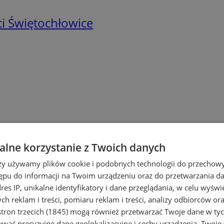
i Świętochłowice
łowicach
lne korzystanie z Twoich danych
rzy używamy plików cookie i podobnych technologii do przechow
ępu do informacji na Twoim urządzeniu oraz do przetwarzania 
dres IP, unikalne identyfikatory i dane przeglądania, w celu wyświ
h reklam i treści, pomiaru reklam i treści, analizy odbiorców or
tron trzecich (1845)
mogą również przetwarzać Twoje dane w tych
wać precyzyjne dane geolokalizacyjne i cechy urządzenia. Twoje