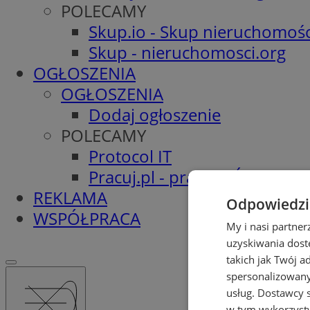
POLECAMY
Skup.io - Skup nieruchomośc
Skup - nieruchomosci.org
OGŁOSZENIA
OGŁOSZENIA
Dodaj ogłoszenie
POLECAMY
Protocol IT
Pracuj.pl - praca w Świętoch
REKLAMA
Odpowiedzia
WSPÓŁPRACA
My i nasi partne
uzyskiwania dost
takich jak Twój a
spersonalizowanyc
usług.
Dostawcy s
w tym wykorzysty