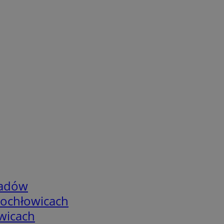
adów
tochłowicach
wicach