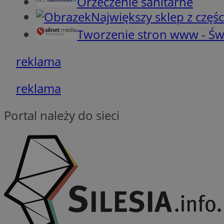
Orzeczenie sanitarne
Największy sklep z częśc
__cf_bm
Tworzenie stron www - Św
reklama
CookieScriptConse
reklama
Portal należy do sieci
Pro
Nazwa
Nazwa
Do
Nazwa
C
google_push
.bi
sa-user-id-v2
__eoi