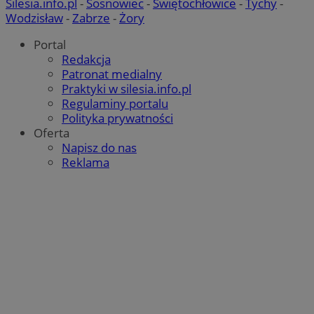
Silesia.info.pl
-
Sosnowiec
-
Świętochłowice
-
Tychy
-
Wodzisław
-
Zabrze
-
Żory
Portal
Redakcja
Patronat medialny
Praktyki w silesia.info.pl
Regulaminy portalu
Polityce
Polityka prywatności
VISITOR_PRIVACY_METADATA
5 miesięcy 4
YouTube
prywatności Google
tygodnie
.youtube.com
Oferta
Napisz do nas
Reklama