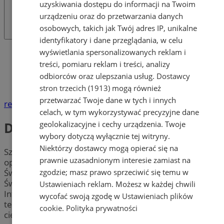
uzyskiwania dostępu do informacji na Twoim
urządzeniu oraz do przetwarzania danych
osobowych, takich jak Twój adres IP, unikalne
identyfikatory i dane przeglądania, w celu
wyświetlania spersonalizowanych reklam i
Katalog firm
Telekomunikacja, Komputery, Internet i
treści, pomiaru reklam i treści, analizy
Elektronika
odbiorców oraz ulepszania usług.
Dostawcy
Dostawcy Internetu
stron trzecich (1913)
mogą również
przetwarzać Twoje dane w tych i innych
reklama
celach, w tym wykorzystywać precyzyjne dane
Dostawcy Internetu
geolokalizacyjne i cechy urządzenia. Twoje
wybory dotyczą wyłącznie tej witryny.
Niektórzy dostawcy mogą opierać się na
Szukasz sprawdzonego
dostawcy internetu
? Sprawdź
prawnie uzasadnionym interesie zamiast na
operatorów oferujących tani i szybki internet w
zgodzie; masz prawo sprzeciwić się temu w
Świętochłowicach. Dowiedz się, która firma w pobliżu
Świętochłowic świadczy usługi dostępu nie tylko do
Ustawieniach reklam
. Możesz w każdej chwili
Internetu, ale również programów telewizyjnych i
wycofać swoją zgodę w
Ustawieniach plików
telefonii. Wybierz firmę w mieście Świętochłowice i
cookie
.
Polityka prywatności
ciesz się
stałym dostępem do informacji
!