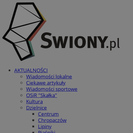
AKTUALNOŚCI
Wiadomości lokalne
Ciekawe artykuły
Wiadomości sportowe
OSiR "Skałka"
Kultura
Dzielnice
Centrum
Chropaczów
Lipiny
Piaśniki