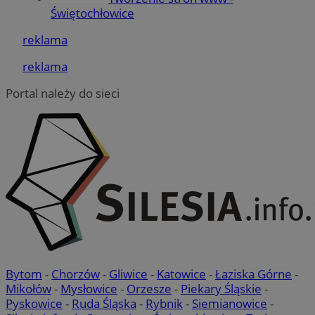
Niezbędne pliki cookie umożliwiają korzystanie z
Świętochłowice
podstawowych funkcji strony internetowej, takich jak
logowanie użytkownika i zarządzanie kontem. Bez
reklama
niezbędnych plików cookie nie można prawidłowo
korzystać ze strony internetowej.
reklama
Provider
/
Okres
Nazwa
Domena
przechowywania
Portal należy do sieci
QeSessID
swiony.pl
1 rok
MvSessID
swiony.pl
1 rok
SessID
swiony.pl
1 rok
CookieScriptConsent
4 tygodnie 2 dni
CookieScript
swiony.pl
Bytom
-
Chorzów
-
Gliwice
-
Katowice
-
Łaziska Górne
-
Mikołów
-
Mysłowice
-
Orzesze
-
Piekary Śląskie
-
Pyskowice
-
Ruda Śląska
-
Rybnik
-
Siemianowice
-