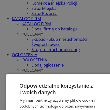
Komenda Miejska Policji
Straż Miejska
Straż Pożarna
KATALOG FIRM
KATALOG FIRM
Dodaj firmę do katalogu
POLECAMY
Skup.io - Skup nieruchomości
Świętochłowice
Skup - nieruchomosci.org
OGŁOSZENIA
OGŁOSZENIA
Dodaj ogłoszenie
POLECAMY
Protocol IT
Pracuj.pl - praca w Świętochłowicach
Odpowiedzialne korzystanie z
REKLAMA
WSPÓŁPRACA
Twoich danych
My i nasi partnerzy używamy plików cookie i
podobnych technologii do przechowywania i