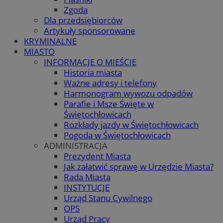
Zgoda
Dla przedsiębiorców
Artykuły sponsorowane
KRYMINALNE
MIASTO
INFORMACJE O MIEŚCIE
Historia miasta
Ważne adresy i telefony
Harmonogram wywozu odpadów
Parafie i Msze Święte w
Świętochłowicach
Rozkłady jazdy w Świętochłowicach
Pogoda w Świętochłowicach
ADMINISTRACJA
Prezydent Miasta
Jak załatwić sprawę w Urzędzie Miasta?
Rada Miasta
INSTYTUCJE
Urząd Stanu Cywilnego
OPS
Urząd Pracy