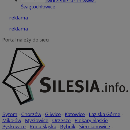
Tworzenie stron www -
Niezbędne pliki cookie umożliwiają korzystanie z
Świętochłowice
podstawowych funkcji strony internetowej, takich jak
logowanie użytkownika i zarządzanie kontem. Bez
reklama
niezbędnych plików cookie nie można prawidłowo
korzystać ze strony internetowej.
reklama
Provider
/
Okres
Nazwa
Domena
przechowywania
Portal należy do sieci
QeSessID
swiony.pl
1 rok
MvSessID
swiony.pl
1 rok
SessID
swiony.pl
1 rok
CookieScriptConsent
4 tygodnie 2 dni
CookieScript
swiony.pl
Bytom
-
Chorzów
-
Gliwice
-
Katowice
-
Łaziska Górne
-
Mikołów
-
Mysłowice
-
Orzesze
-
Piekary Śląskie
-
Pyskowice
-
Ruda Śląska
-
Rybnik
-
Siemianowice
-