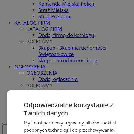
Komenda Miejska Policji
Straż Miejska
Straż Pożarna
KATALOG FIRM
KATALOG FIRM
Dodaj firmę do katalogu
POLECAMY
Skup.io - Skup nieruchomości
Świętochłowice
Skup - nieruchomosci.org
OGŁOSZENIA
OGŁOSZENIA
Dodaj ogłoszenie
POLECAMY
Protocol IT
Pracuj.pl - praca w Świętochłowicach
REKLAMA
Odpowiedzialne korzystanie z
WSPÓŁPRACA
Twoich danych
My i nasi partnerzy używamy plików cookie i
podobnych technologii do przechowywania i