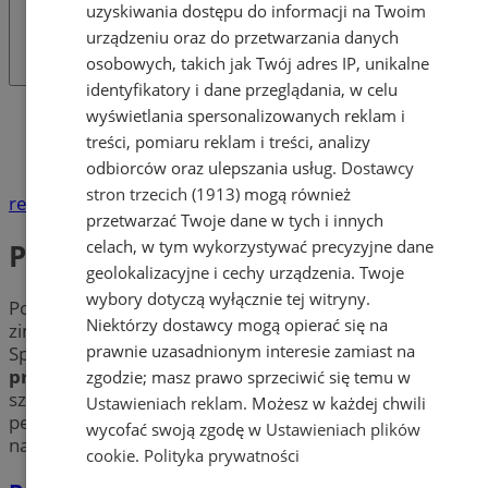
uzyskiwania dostępu do informacji na Twoim
urządzeniu oraz do przetwarzania danych
osobowych, takich jak Twój adres IP, unikalne
identyfikatory i dane przeglądania, w celu
Katalog firm
wyświetlania spersonalizowanych reklam i
Transport, Spedycja
treści, pomiaru reklam i treści, analizy
Przewozy autokarowe
odbiorców oraz ulepszania usług.
Dostawcy
stron trzecich (1913)
mogą również
reklama
przetwarzać Twoje dane w tych i innych
celach, w tym wykorzystywać precyzyjne dane
Przewozy autokarowe
geolokalizacyjne i cechy urządzenia. Twoje
wybory dotyczą wyłącznie tej witryny.
Potrzebujesz busa? Masz do zorganizowania
Niektórzy dostawcy mogą opierać się na
zimowisko? Planujesz wczasy dla grupy młodzieży?
prawnie uzasadnionym interesie zamiast na
Sprawdź firmy w mieście Świętochłowice oferujące
przewozy autokarowe
(krajowe i zagraniczne). Poznaj
zgodzie; masz prawo sprzeciwić się temu w
szeroką ofertę
autokarów i bus
ów na wynajem z
Ustawieniach reklam
. Możesz w każdej chwili
pełnym wyposażeniem w Świętochłowicach i wybierz
wycofać swoją zgodę w
Ustawieniach plików
najlepszą dla siebie opcję.
cookie
.
Polityka prywatności