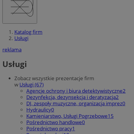
Katalog firm
Usługi
reklama
Usługi
Zobacz wszystkie prezentacje firm
w
Usługi (67)
Agencje ochrony i biura detektywistyczne
2
Dezynfekcja, dezynsekcja i deratyzacja
2
DJ, zespoły muzyczne, organizacja imprez
0
Hydraulicy
0
Kamieniarstwo, Usługi Pogrzebowe
15
Pośrednictwo handlowe
0
Pośrednictwo pracy
1