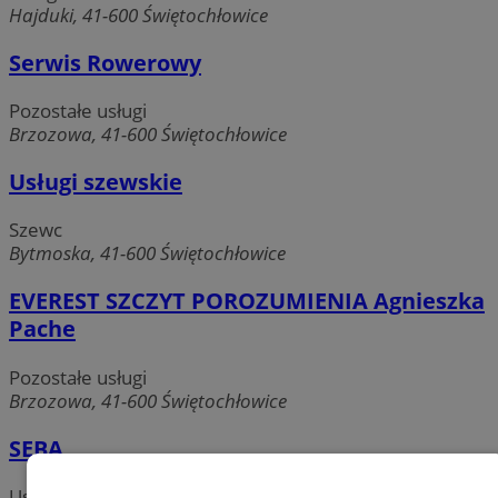
Hajduki, 41-600 Świętochłowice
Serwis Rowerowy
Pozostałe usługi
Brzozowa, 41-600 Świętochłowice
Usługi szewskie
Szewc
Bytmoska, 41-600 Świętochłowice
EVEREST SZCZYT POROZUMIENIA Agnieszka
Pache
Pozostałe usługi
Brzozowa, 41-600 Świętochłowice
SEBA
Usługi elektryczne