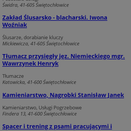
Świdra, 41-605 Świętochłowice
Zakład Ślusarsko - blacharski. Iwona
Woźniak
Ślusarze, dorabianie kluczy
Mickiewicza, 41-605 Świętochłowice
Tłumacz przysięgły jęz. Niemieckiego mgr.
Wawrzynek Henryk
Tłumacze
Katowicka, 41-600 Świętochłowice
Kamieniarstwo, Nagrobki Stanisław Janek
Provider
/
Okres
Kamieniarstwo, Usługi Pogrzebowe
Nazwa
Opis
Domena
przechowywania
Findera 13, 41-600 Świętochłowice
__Secure-
.youtube.com
5 miesięcy 4
Provider
/
Okres
Nazwa
Opis
YNID
tygodnie
Spacer i trening z psami pracującymi i
Domena
przechowywania
Provider
/