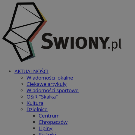
AKTUALNOŚCI
Wiadomości lokalne
Ciekawe artykuły
Wiadomości sportowe
OSiR "Skałka"
Kultura
Dzielnice
Centrum
Chropaczów
Lipiny
Piaśniki