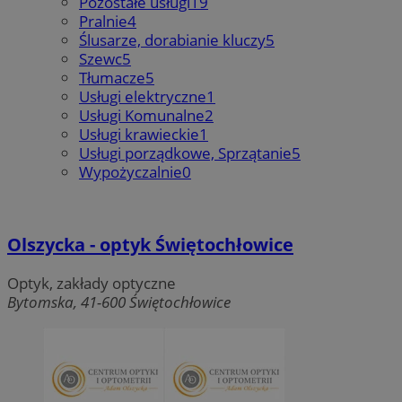
Pozostałe usługi
19
Pralnie
4
Ślusarze, dorabianie kluczy
5
Szewc
5
Tłumacze
5
Usługi elektryczne
1
Usługi Komunalne
2
Usługi krawieckie
1
Usługi porządkowe, Sprzątanie
5
Wypożyczalnie
0
Olszycka - optyk Świętochłowice
Optyk, zakłady optyczne
Bytomska, 41-600 Świętochłowice