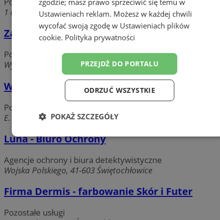
Pozostałe usługi
zgodzie; masz prawo sprzeciwić się temu w
1 Maja, 41-600 Świętochłowice
Ustawieniach reklam
. Możesz w każdej chwili
wycofać swoją zgodę w
Ustawieniach plików
Zakład zegarmistrzowski G. Paszkiewicz
cookie
.
Polityka prywatności
Pozostałe usługi
PRZEJDŹ DO PORTALU
Wyzwolenia, 41-600 świętochłowice
Wagner - Service
ODRZUĆ WSZYSTKIE
Pozostałe usługi
POKAŻ SZCZEGÓŁY
E. Imieli, 41-605 Świętochłowice
Luna - Biuro Ochrony
Niezbędne
Wydajność
Targetowanie
Agencje ochrony i biura detektywistyczne
Wojska Polskiego, 41-603 Świętochłowice
Funkcjonalność
Niesklasyfikowane
Firma Dermis - farbowanie Skór i Futer
Pozostałe usługi