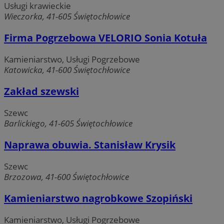
Usługi krawieckie
wewnę
opera
Wieczorka, 41-605 Świętochłowice
__eoi
.swiony.pl
5 miesięcy 4
Ten p
Firma Pogrzebowa VELORIO Sonia Kotuła
tygodnie
używ
nagr
zaan
użytk
Kamieniarstwo, Usługi Pogrzebowe
inter
__Secure-ROLLOUT_TOKEN
.youtube.com
5
Katowicka, 41-600 Świętochłowice
inter
poma
popr
Zakład szewski
dośw
użytk
anali
Szewc
wydaj
inter
Barlickiego, 41-605 Świętochłowice
_clck
.swiony.pl
1 rok
Ten p
używ
Naprawa obuwia. Stanisław Krysik
śledz
użyt
zaan
Szewc
stron
Brzozowa, 41-600 Świętochłowice
inter
celu
dośw
Kamieniarstwo nagrobkowe Szopiński
użyt
MR
Microsoft
funkc
Corporation
stron
.c.clarity.ms
inter
Kamieniarstwo, Usługi Pogrzebowe