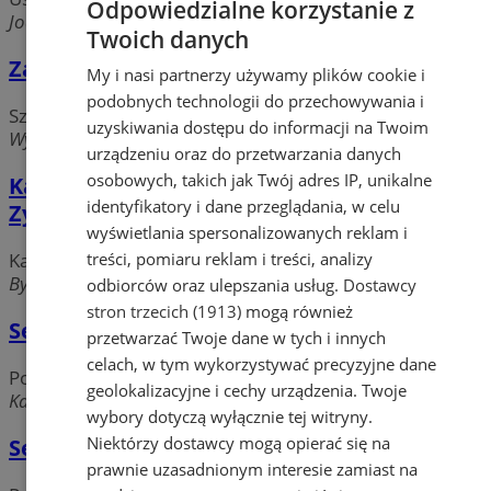
Odpowiedzialne korzystanie z
Jodłowa, 41-608 Świętochłowice
Twoich danych
Zakład Szewski Dorabianie Kluczy
My i nasi partnerzy używamy plików cookie i
podobnych technologii do przechowywania i
Szewc
uzyskiwania dostępu do informacji na Twoim
Wyzwolenia, 41-600 Świętochłowice
urządzeniu oraz do przetwarzania danych
osobowych, takich jak Twój adres IP, unikalne
Kamieniarstwo - Nagrobki ZYCH. Adam
identyfikatory i dane przeglądania, w celu
Zych
wyświetlania spersonalizowanych reklam i
treści, pomiaru reklam i treści, analizy
Kamieniarstwo, Usługi Pogrzebowe
Bytomska, 41-600 Świętochłowice
odbiorców oraz ulepszania usług.
Dostawcy
stron trzecich (1913)
mogą również
Serwis RTV
przetwarzać Twoje dane w tych i innych
celach, w tym wykorzystywać precyzyjne dane
Pozostałe usługi
geolokalizacyjne i cechy urządzenia. Twoje
Katowicka, 41-600 Świętochłowice
wybory dotyczą wyłącznie tej witryny.
Niektórzy dostawcy mogą opierać się na
Serwis Sprzętu RTV
prawnie uzasadnionym interesie zamiast na