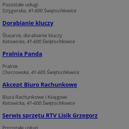
Pozostałe usługi
CookieScriptConsent
4 tygodnie 2 dni
CookieScript
Sztygarska, 41-600 Świętochłowice
swiony.pl
Dorabianie kluczy
Ślusarze, dorabianie kluczy
Katowicka, 41-600 Świętochłowice
Pralnia Panda
Pralnie
Chorzowska, 41-605 Świętochłowice
Polityce
VISITOR_PRIVACY_METADATA
5 miesięcy 4
YouTube
prywatności Google
tygodnie
Akcept Biuro Rachunkowe
.youtube.com
Biura Rachunkowe i Księgowi
Katowicka, 41-600 Świętochłowice
Serwis sprzętu RTV Lisik Grzegorz
Pozostałe usługi