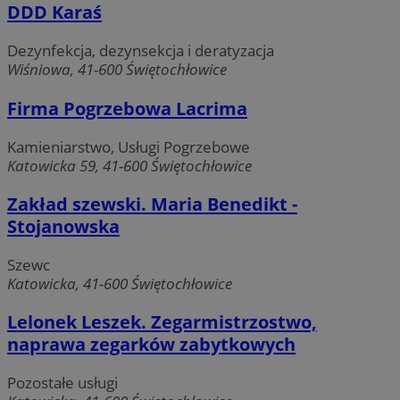
DDD Karaś
co st
aktua
pows
używa
Dezynfekcja, dezynsekcja i deratyzacja
ustat_6nfvwhmzaur9uah2cai3ptamw7s3x3
.ustat.info
anali
Wiśniowa, 41-600 Świętochłowice
Googl
cooki
rozró
Firma Pogrzebowa Lacrima
unika
użyt
popr
Kamieniarstwo, Usługi Pogrzebowe
przyp
loso
Katowicka 59, 41-600 Świętochłowice
wyge
liczb
ident
Zakład szewski. Maria Benedikt -
MUID
Microsoft
klient
Corporation
Stojanowska
uwzg
.bing.com
każd
stron
służy
Szewc
dany
Katowicka, 41-600 Świętochłowice
dotyc
odwie
sesji
Lelonek Leszek. Zegarmistrzostwo,
potrz
anali
naprawa zegarków zabytkowych
witry
_clsk
1 dzień
Ten p
Microsoft
Pozostałe usługi
powi
.swiony.pl
opro