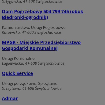
Sztygarska, 41-608 Świętochłowice
Dom Pogrzebowy 504 799 745 (obok
Niezbędne
Wydajność
Targetowanie
Biedronki-ogrodnik)
Funkcjonalność
Niesklasyfikowane
Kamieniarstwo, Usługi Pogrzebowe
Niezbędne pliki cookie umożliwiają korzystanie z
podstawowych funkcji strony internetowej, takich jak
Katowicka, 41-600 Świętochłowice
logowanie użytkownika i zarządzanie kontem. Bez
niezbędnych plików cookie nie można prawidłowo
MPGK - Miejskie Przedsiębiorstwo
korzystać ze strony internetowej.
Gospodarki Komunalnej
Provider
/
Okres
Nazwa
Domena
przechowywania
Usługi Komunalne
QeSessID
swiony.pl
1 rok
Łagiewnicka, 41-608 Świętochłowice
Quick Service
MvSessID
swiony.pl
1 rok
Usługi porządkowe, Sprzątanie
Szczytowa, 41-608 Świętochłowice
SessID
swiony.pl
1 rok
Admar