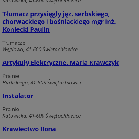
Katowicka, 41-600 Świętochłowice
Micro
ANONCHK
Microsoft
analyt
Corporation
Tłumacz przysięgły jęz. serbskiego,
używ
.c.clarity.ms
prze
chorwackiego i bośniackiego mgr inż.
inform
użytk
Koniecki Paulin
łącze
przeg
w jed
Tłumacze
użyt
celó
Węglowa, 41-600 Świętochłowice
anali
_clsk
1 dzień
Ten p
Microsoft
Artykuły Elektryczne. Maria Krawczyk
_fbp
2
Meta
powi
swiony.pl
Platform Inc.
opro
.swiony.pl
Micro
Pralnie
analyt
Barlickiego, 41-605 Świętochłowice
używ
prze
inform
Instalator
użytk
łącze
przeg
MUID
Microsoft
Pralnie
w jed
Corporation
użyt
Katowicka, 41-600 Świętochłowice
.clarity.ms
celó
anali
Krawiectwo Ilona
FCCDCF
.swiony.pl
1 rok 4 tygodnie
Ten p
używ
anali