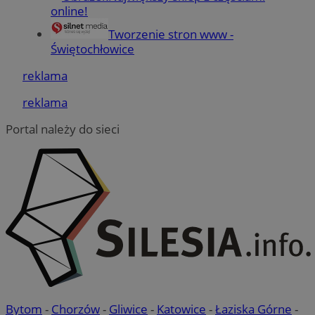
online!
Tworzenie stron www -
Świętochłowice
reklama
reklama
Portal należy do sieci
Bytom
-
Chorzów
-
Gliwice
-
Katowice
-
Łaziska Górne
-