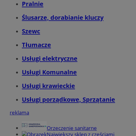
Pralnie
Ślusarze, dorabianie kluczy
Szewc
openstat_gid
.openstat.eu
Tłumacze
Usługi elektryczne
Usługi Komunalne
Usługi krawieckie
ustat_nyXubbX19t0f1Xd8wckey83wm81ekp
.ustat.info
Usługi porządkowe, Sprzątanie
reklama
Orzeczenie sanitarne
Największy sklep z częściami