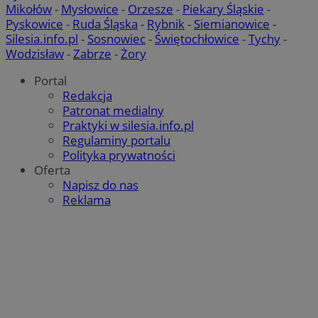
Mikołów
-
Mysłowice
-
Orzesze
-
Piekary Śląskie
-
Pyskowice
-
Ruda Śląska
-
Rybnik
-
Siemianowice
-
Silesia.info.pl
-
Sosnowiec
-
Świętochłowice
-
Tychy
-
Wodzisław
-
Zabrze
-
Żory
Portal
Redakcja
Patronat medialny
Praktyki w silesia.info.pl
Regulaminy portalu
Polityka prywatności
Oferta
Napisz do nas
Reklama