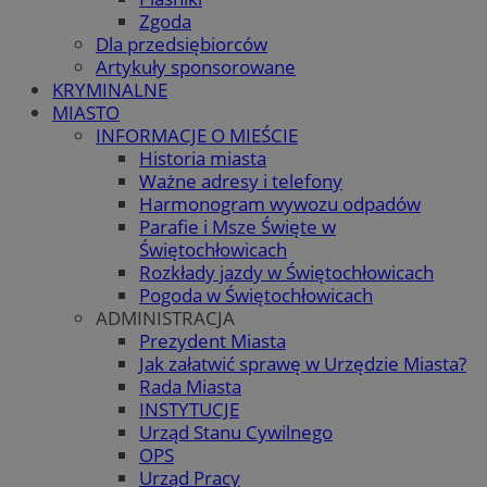
Zgoda
Dla przedsiębiorców
Artykuły sponsorowane
KRYMINALNE
MIASTO
INFORMACJE O MIEŚCIE
Historia miasta
Ważne adresy i telefony
Harmonogram wywozu odpadów
Parafie i Msze Święte w
Świętochłowicach
Rozkłady jazdy w Świętochłowicach
Pogoda w Świętochłowicach
ADMINISTRACJA
Prezydent Miasta
Jak załatwić sprawę w Urzędzie Miasta?
Rada Miasta
INSTYTUCJE
Urząd Stanu Cywilnego
OPS
Urząd Pracy