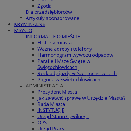
Zgoda
Dla przedsiębiorców
Artykuły sponsorowane
KRYMINALNE
MIASTO
INFORMACJE O MIEŚCIE
Historia miasta
Ważne adresy i telefony
Harmonogram wywozu odpadów
Parafie i Msze Święte w
Świętochłowicach
Rozkłady jazdy w Świętochłowicach
Pogoda w Świętochłowicach
ADMINISTRACJA
Prezydent Miasta
Jak załatwić sprawę w Urzędzie Miasta?
Rada Miasta
INSTYTUCJE
Urząd Stanu Cywilnego
OPS
Urząd Pracy