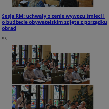
Sesja RM: uchwały o cenie wywozu śmieci i
o budżecie obywatelskim zdjęte z porządku
obrad
53