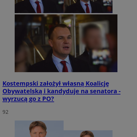
Kostempski założył własną Koalicję
Obywatelską i kandyduje na senatora -
wyrzucą go z PO?
92