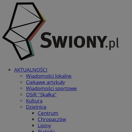
AKTUALNOŚCI
Wiadomości lokalne
Ciekawe artykuły
Wiadomości sportowe
OSiR "Skałka"
Kultura
Dzielnice
Centrum
Chropaczów
Lipiny
Piaśniki