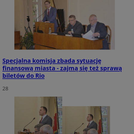
Specjalna komisja zbada sytuację
finansową miasta - zajmą się też sprawą
biletów do Rio
28