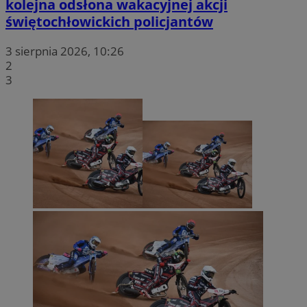
kolejna odsłona wakacyjnej akcji
prywatności Google
świętochłowickich policjantów
VISITOR_PRIVACY_METADATA
5 miesięc
YouTube
tygodni
.youtube.com
3 sierpnia 2026, 10:26
2
3