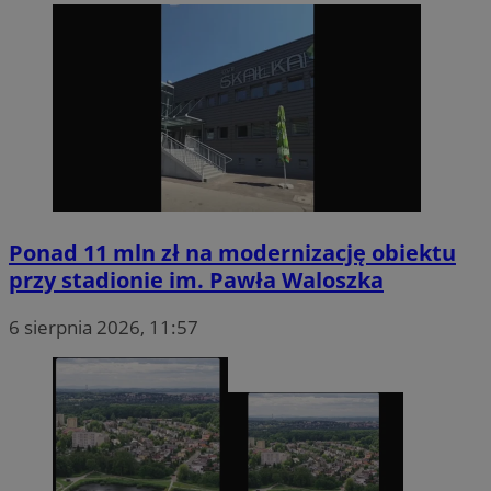
Ponad 11 mln zł na modernizację obiektu
przy stadionie im. Pawła Waloszka
6 sierpnia 2026, 11:57