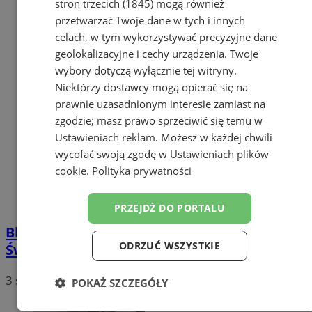
stron trzecich (1845)
mogą również
przetwarzać Twoje dane w tych i innych
celach, w tym wykorzystywać precyzyjne dane
geolokalizacyjne i cechy urządzenia. Twoje
wybory dotyczą wyłącznie tej witryny.
Niektórzy dostawcy mogą opierać się na
prawnie uzasadnionym interesie zamiast na
zgodzie; masz prawo sprzeciwić się temu w
Ustawieniach reklam
. Możesz w każdej chwili
wycofać swoją zgodę w
Ustawieniach plików
cookie
.
Polityka prywatności
PRZEJDŹ DO PORTALU
Blacha 2115 wystąpi na Święcie Miasta
ODRZUĆ WSZYSTKIE
Świętochłowice 2026
3 sierpnia 2026, 10:46
POKAŻ SZCZEGÓŁY