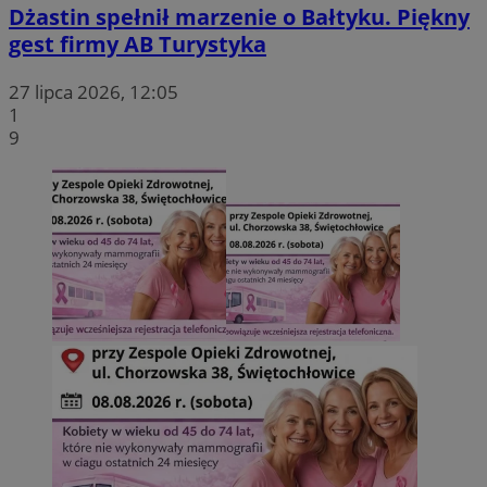
ustat_3jxki5X5jX9uhgyyxe38zakc2bd1ff
.ustat.info
Dżastin spełnił marzenie o Bałtyku. Piękny
VP
.contextweb.com
11 miesięcy 4
gest firmy AB Turystyka
tygodnie
27 lipca 2026, 12:05
1
9
DSID
Google LLC
.doubleclick.net
mc
Quality Unit LLC
.quantserve.com
sa-user-id
1 rok
StackAdapt
sync.srv.stackadapt.com
sp
Eventbrite Inc.