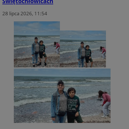
Świętochłowicach
28 lipca 2026, 11:54
eud
Rocket Fuel (Sizme
by Amazon)
.rfihub.com
_ga_DEDM2KCVWQ
.swiony.pl
1 rok 1 miesiąc
_clsk
1 dzień
Microsoft
.swiony.pl
ustat_avx25lhype2d7Xurw4gXemm3qt81gb
.ustat.info