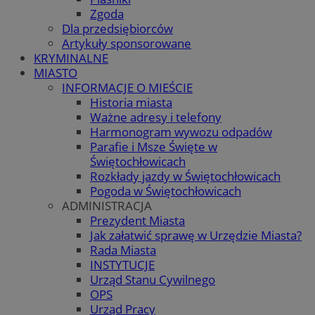
Zgoda
Dla przedsiębiorców
Artykuły sponsorowane
KRYMINALNE
MIASTO
INFORMACJE O MIEŚCIE
Historia miasta
Ważne adresy i telefony
Harmonogram wywozu odpadów
Parafie i Msze Święte w
Świętochłowicach
Rozkłady jazdy w Świętochłowicach
Pogoda w Świętochłowicach
ADMINISTRACJA
Prezydent Miasta
Jak załatwić sprawę w Urzędzie Miasta?
Rada Miasta
INSTYTUCJE
Urząd Stanu Cywilnego
OPS
Urząd Pracy