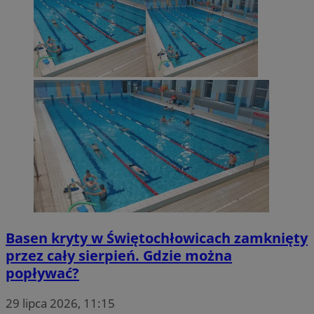
OAID
1 rok
OpenX Technologies
Inc.
reklama.silnet.pl
_fbp
Meta Platform Inc.
.swiony.pl
uid
.criteo.com
Basen kryty w Świętochłowicach zamknięty
przez cały sierpień. Gdzie można
popływać?
__gpi
.swiony.pl
1 rok
29 lipca 2026, 11:15