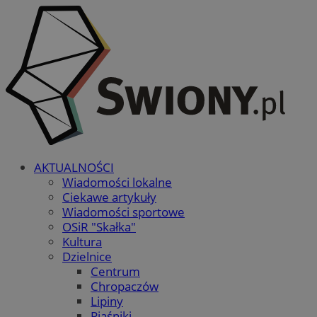
AKTUALNOŚCI
Wiadomości lokalne
Ciekawe artykuły
Wiadomości sportowe
OSiR "Skałka"
Kultura
Dzielnice
Centrum
Chropaczów
Lipiny
Piaśniki