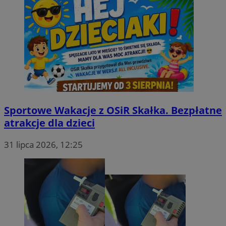
_tracker
.travelaudience.com
sa-user-id
1 rok
StackAdapt
.srv.stackadapt.com
DotomiTest
Epsilon Data
Management LLC
.dotomi.com
Sportowe Wakacje z OSiR Skałka. Bezpłatne
atrakcje dla dzieci
rud
.rfihub.com
31 lipca 2026, 12:25
__mguid_
.admaster.cc