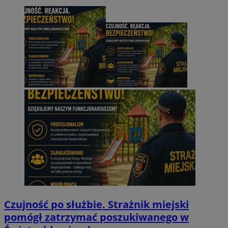
openstat_hge0q84ff53k1ewt6gjqd63zyl2lxy
.openstat.eu
_clck
.swiony.pl
1 rok
__Secure-ROLLOUT_TOKEN
.youtube.com
_clsk
1 dzień
Microsoft
Czujność po służbie. Strażnik miejski
swiony.pl
pomógł zatrzymać poszukiwanego w