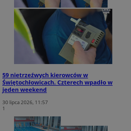
_ga
1 rok 1 miesiąc
Google LLC
.swiony.pl
ts
PayPal Holdings Inc
.creativecdn.com
59 nietrzeźwych kierowców w
Świętochłowicach. Czterech wpadło w
ruds
Amazon.com Inc.
.rfihub.com
jeden weekend
30 lipca 2026, 11:57
1
openstat_1gz8lx8d7xXn2vzy857ytt47vccp8v
.openstat.eu