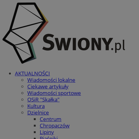
AKTUALNOŚCI
Wiadomości lokalne
Ciekawe artykuły
Wiadomości sportowe
OSiR "Skałka"
Kultura
Dzielnice
Centrum
Chropaczów
Lipiny
Piaśniki