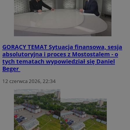
prywatności Google
tygodnie
.youtube.com
GORĄCY TEMAT
Sytuacja finansowa, sesja
absolutoryjna i proces z Mostostalem - o
tych tematach wypowiedział się Daniel
Beger
12 czerwca 2026, 22:34