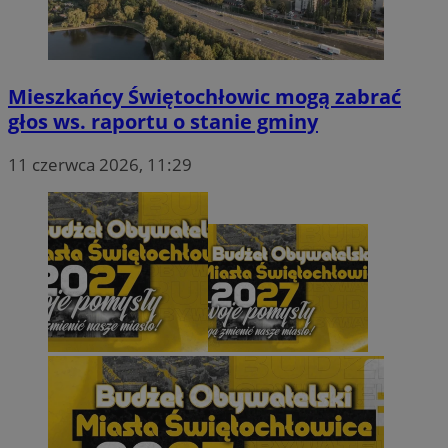
ustat_nyXubbX19t0f1Xd8wckey83wm81ekp
.ustat.info
Mieszkańcy Świętochłowic mogą zabrać
głos ws. raportu o stanie gminy
11 czerwca 2026, 11:29