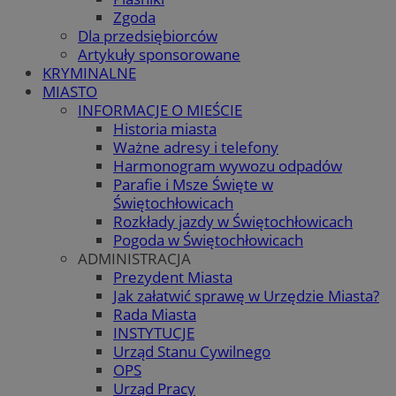
Zgoda
Dla przedsiębiorców
Artykuły sponsorowane
KRYMINALNE
MIASTO
INFORMACJE O MIEŚCIE
Historia miasta
Ważne adresy i telefony
Harmonogram wywozu odpadów
Parafie i Msze Święte w
Świętochłowicach
Rozkłady jazdy w Świętochłowicach
Pogoda w Świętochłowicach
ADMINISTRACJA
Prezydent Miasta
Jak załatwić sprawę w Urzędzie Miasta?
Rada Miasta
INSTYTUCJE
Urząd Stanu Cywilnego
OPS
Urząd Pracy