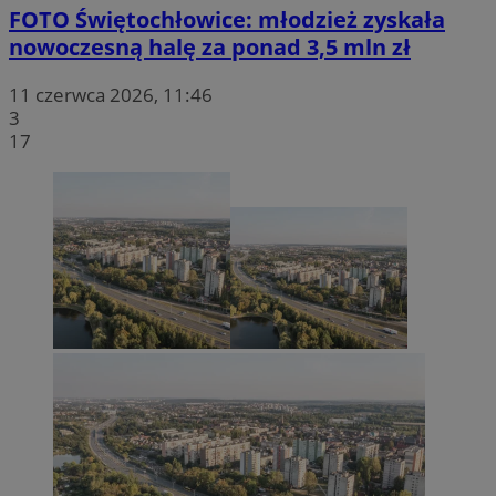
celu
FOTO
Świętochłowice: młodzież zyskała
stron
inter
nowoczesną halę za ponad 3,5 mln zł
zrozu
MR
Microsoft
zaan
Corporation
użytk
11 czerwca 2026, 11:46
.c.bing.com
3
17
SM
.c.clarity.ms
openstat_gid
.openstat.eu