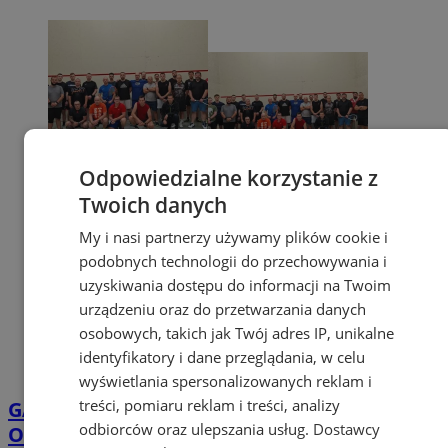
Odpowiedzialne korzystanie z
Twoich danych
My i nasi partnerzy używamy plików cookie i
podobnych technologii do przechowywania i
uzyskiwania dostępu do informacji na Twoim
urządzeniu oraz do przetwarzania danych
osobowych, takich jak Twój adres IP, unikalne
identyfikatory i dane przeglądania, w celu
wyświetlania spersonalizowanych reklam i
treści, pomiaru reklam i treści, analizy
GALERIA
Pożegnanie Sezonu Squasha na
odbiorców oraz ulepszania usług.
Dostawcy
OSiR Skałka. 25 zawodników walczyło o