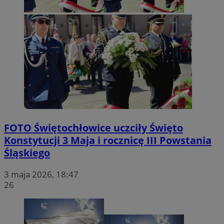
FOTO
Świętochłowice uczciły Święto
Konstytucji 3 Maja i rocznicę III Powstania
Śląskiego
3 maja 2026, 18:47
26