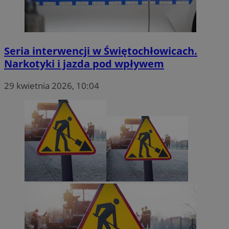
MvSessID
swiony.pl
1 rok
Seria interwencji w Świętochłowicach.
Narkotyki i jazda pod wpływem
SessID
swiony.pl
1 rok
29 kwietnia 2026, 10:04
CookieScriptConsent
4 tygodnie 2 dni
CookieScript
swiony.pl
Polityce
VISITOR_PRIVACY_METADATA
5 miesięcy 4
YouTube