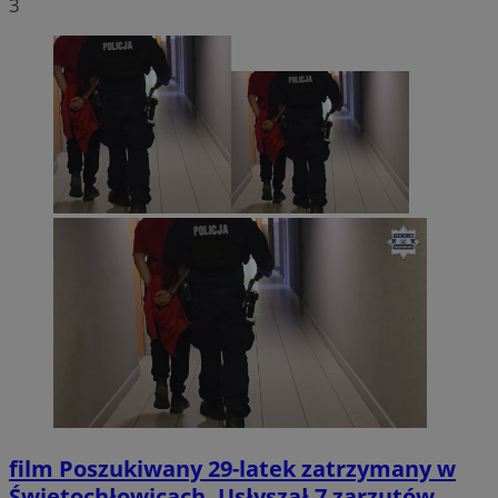
3
film
Poszukiwany 29-latek zatrzymany w
Świętochłowicach. Usłyszał 7 zarzutów