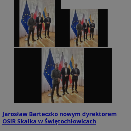
Jarosław Barteczko nowym dyrektorem
OSiR Skałka w Świętochłowicach