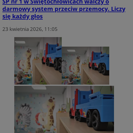
SP nr 1 w Świętochłowicach walczy o
ustat_nyXubbX19t0f1Xd8wckey83wm81ekp
.ustat.info
darmowy system przeciw przemocy. Liczy
się każdy głos
23 kwietnia 2026, 11:05