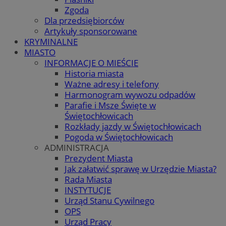
Zgoda
Dla przedsiębiorców
Artykuły sponsorowane
KRYMINALNE
MIASTO
INFORMACJE O MIEŚCIE
Historia miasta
Ważne adresy i telefony
Harmonogram wywozu odpadów
Parafie i Msze Święte w
Świętochłowicach
Rozkłady jazdy w Świętochłowicach
Pogoda w Świętochłowicach
ADMINISTRACJA
Prezydent Miasta
Jak załatwić sprawę w Urzędzie Miasta?
Rada Miasta
INSTYTUCJE
Urząd Stanu Cywilnego
OPS
Urząd Pracy