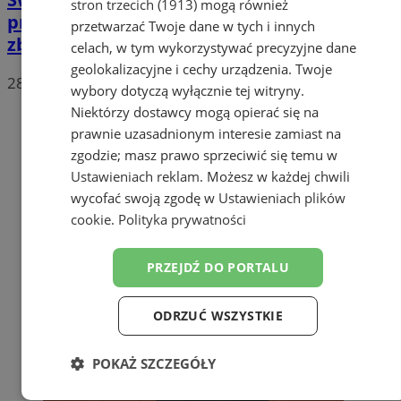
stron trzecich (1913)
mogą również
programu dofinansowania budowy
przetwarzać Twoje dane w tych i innych
zbiorników retencyjnych
celach, w tym wykorzystywać precyzyjne dane
geolokalizacyjne i cechy urządzenia. Twoje
28 kwietnia 2026, 12:04
wybory dotyczą wyłącznie tej witryny.
Niektórzy dostawcy mogą opierać się na
prawnie uzasadnionym interesie zamiast na
zgodzie; masz prawo sprzeciwić się temu w
Ustawieniach reklam
. Możesz w każdej chwili
wycofać swoją zgodę w
Ustawieniach plików
cookie
.
Polityka prywatności
PRZEJDŹ DO PORTALU
ODRZUĆ WSZYSTKIE
POKAŻ SZCZEGÓŁY