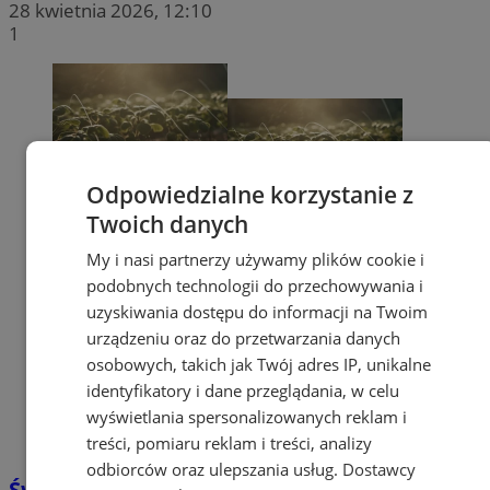
28 kwietnia 2026, 12:10
1
Odpowiedzialne korzystanie z
Twoich danych
My i nasi partnerzy używamy plików cookie i
podobnych technologii do przechowywania i
uzyskiwania dostępu do informacji na Twoim
urządzeniu oraz do przetwarzania danych
osobowych, takich jak Twój adres IP, unikalne
identyfikatory i dane przeglądania, w celu
wyświetlania spersonalizowanych reklam i
treści, pomiaru reklam i treści, analizy
odbiorców oraz ulepszania usług.
Dostawcy
Świętochłowice zamierzają przystąpić do