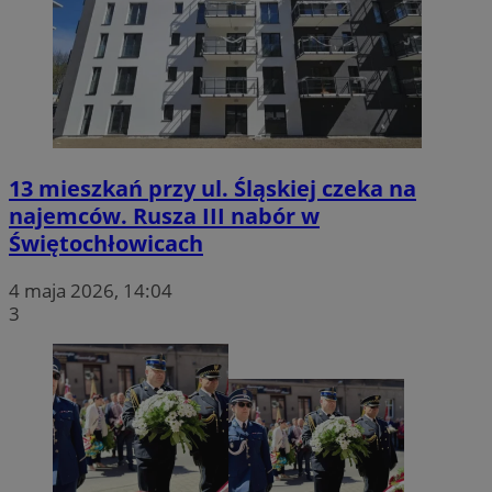
13 mieszkań przy ul. Śląskiej czeka na
najemców. Rusza III nabór w
Świętochłowicach
4 maja 2026, 14:04
3