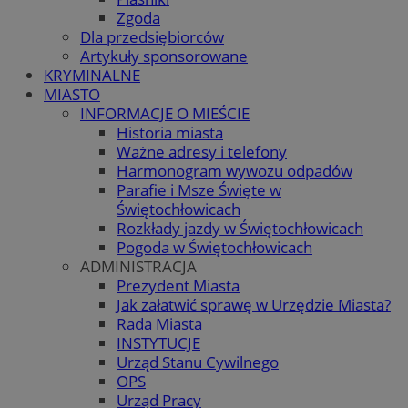
Zgoda
Dla przedsiębiorców
Artykuły sponsorowane
KRYMINALNE
MIASTO
INFORMACJE O MIEŚCIE
Historia miasta
Ważne adresy i telefony
Harmonogram wywozu odpadów
Parafie i Msze Święte w
Świętochłowicach
Rozkłady jazdy w Świętochłowicach
Pogoda w Świętochłowicach
ADMINISTRACJA
Prezydent Miasta
Jak załatwić sprawę w Urzędzie Miasta?
Rada Miasta
INSTYTUCJE
Urząd Stanu Cywilnego
OPS
Urząd Pracy