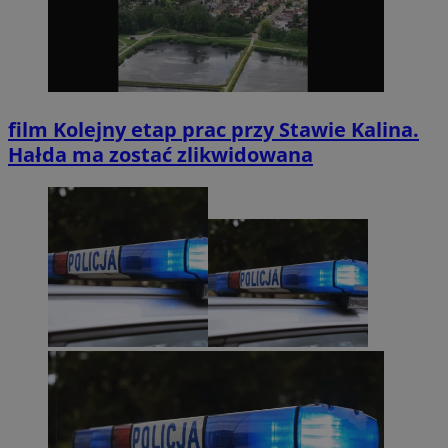
film
Kolejny etap prac przy Stawie Kalina.
Hałda ma zostać zlikwidowana