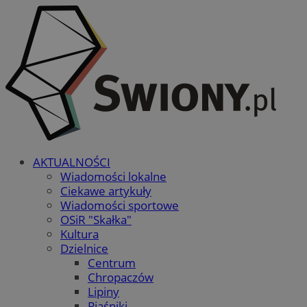
AKTUALNOŚCI
Wiadomości lokalne
Ciekawe artykuły
Wiadomości sportowe
OSiR "Skałka"
Kultura
Dzielnice
Centrum
Chropaczów
Lipiny
Piaśniki