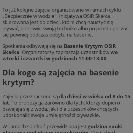
To już kolejne zajęcia organizowane w ramach cyklu
„Bezpiecznie w wodzie”. Inicjatywa OSiR Skałka
skierowana jest do dzieci, które chcą nauczyć się
pływać, poprawić swoją technikę albo po prostu poczuć
się pewniej podczas pobytu na basenie.
Spotkania odbywają się na
Basenie Krytym OSiR
Skałka
. Organizatorzy zapraszają uczestników
we
wtorki i czwartki w godzinach 11:00-13:00
.
Dla kogo są zajęcia na basenie
krytym?
Zajęcia przeznaczone są dla
dzieci w wieku od 8 do 15
lat
. To propozycja zarówno dla tych, którzy dopiero
oswajają się z wodą, jak i dla uczestników chcących
udoskonalić swoje umiejętności pływackie.
W ramach spotkań przewidziana jest
godzina nauki
pływania pod okiem instruktorów
. Dzieci będą