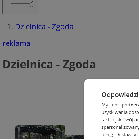
Dzielnica - Zgoda
reklama
Dzielnica - Zgoda
Odpowiedzia
My i nasi partne
uzyskiwania dost
takich jak Twój a
spersonalizowanyc
usług.
Dostawcy s