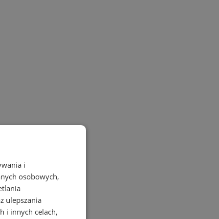
ywania i
danych osobowych,
etlania
az ulepszania
 i innych celach,