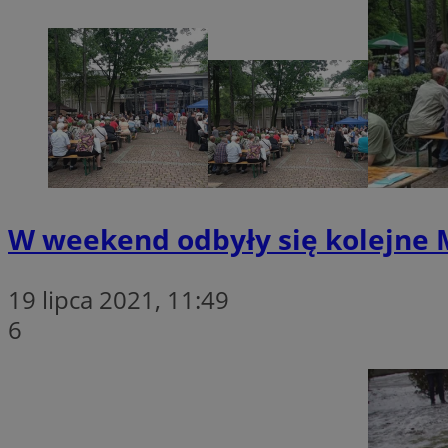
openstat_1gz8lx8d
_ga_DEDM2KCVWQ
_ga
VISITOR_INFO1_LIV
_clsk
W weekend odbyły się kolejne 
ustat_6nfvwhmzau
_clsk
19 lipca 2021, 11:49
6
MUID
FCCDCF
__eoi