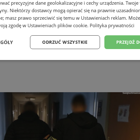
wać precyzyjne dane geolokalizacyjne i cechy urządzenia. Twoje
tryny. Niektórzy dostawcy mogą opierać się na prawnie uzasadnio
ie; masz prawo sprzeciwić się temu w
Ustawieniach reklam
. Może
woją zgodę w
Ustawieniach plików cookie
.
Polityka prywatności
EGÓŁY
ODRZUĆ WSZYSTKIE
PRZEJDŹ 
 cyklu "Muzyczne Spotkanie Sąsi
Wydajność
Targetowanie
Funkcjonalność
Ni
ezbędne
Wydajność
Targetowanie
Funkcjonalność
Niesklasyfikow
ie umożliwiają korzystanie z podstawowych funkcji strony internetowej, takich jak log
Bez niezbędnych plików cookie nie można prawidłowo korzystać ze strony internetowe
Provider
/
Okres
Opis
Domena
przechowywania