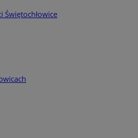
i Świętochłowice
łowicach