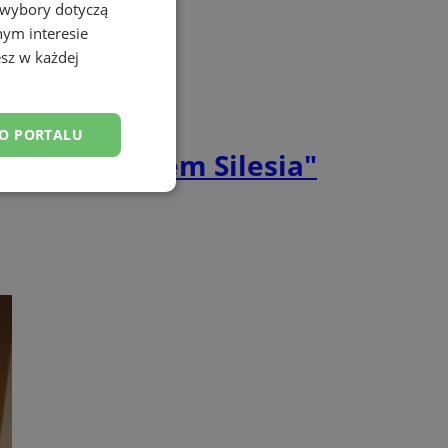
 wybory dotyczą
nym interesie
sz w każdej
DO PORTALU
adów z Radiem Silesia"
esklasyfikowane
ane
owanie użytkownika i
j.