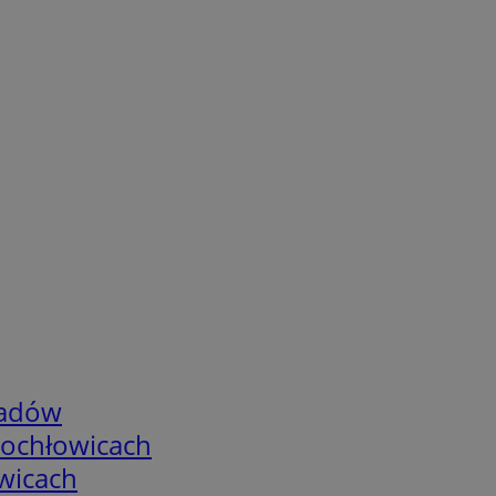
adów
tochłowicach
wicach