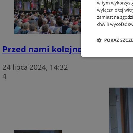
w tym wykorzysty
wyłącznie tej wi
zamiast na zgodz
chwili wycofać s
POKAŻ SZCZ
Przed nami kolejne spotkanie z
Niezbędne
24 lipca 2024, 14:32
4
Ni
Niezbędne pliki cook
zarządzanie kontem. 
Nazwa