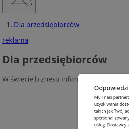
Dla przedsiębiorców
reklama
Dla przedsiębiorców
W świecie biznesu informacja to pieniądz
Odpowiedzia
My i nasi partne
uzyskiwania dost
takich jak Twój a
spersonalizowanyc
usług.
Dostawcy s