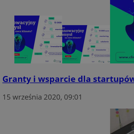
openstat_1gz8lx8d
_ga_DEDM2KCVWQ
_ga
VISITOR_INFO1_LIV
_clsk
ustat_6nfvwhmzau
Granty i wsparcie dla startupów
_clsk
15 września 2020, 09:01
MUID
FCCDCF
__eoi