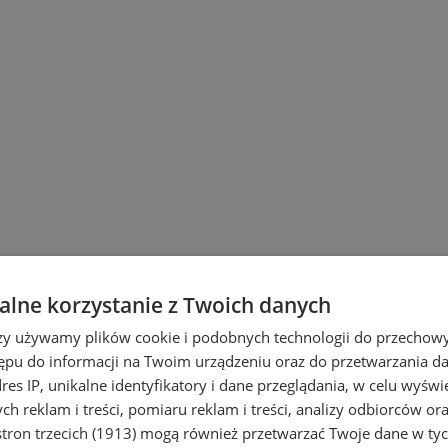
. Nie pozwól, aby inni wiedzieli wcześniej
lne korzystanie z Twoich danych
rzy używamy plików cookie i podobnych technologii do przechow
ępu do informacji na Twoim urządzeniu oraz do przetwarzania 
dres IP, unikalne identyfikatory i dane przeglądania, w celu wyświ
h reklam i treści, pomiaru reklam i treści, analizy odbiorców or
tron trzecich (1913)
mogą również przetwarzać Twoje dane w tych