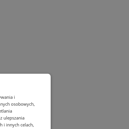
 niż Ty...
ywania i
danych osobowych,
etlania
az ulepszania
 i innych celach,