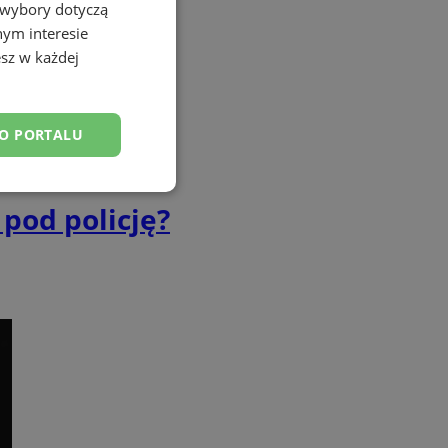
 wybory dotyczą
nym interesie
sz w każdej
DO PORTALU
esklasyfikowane
 pod policję?
ane
owanie użytkownika i
j.