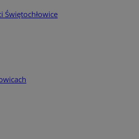
i Świętochłowice
łowicach