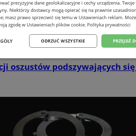
wać precyzyjne dane geolokalizacyjne i cechy urządzenia. Twoje
tryny. Niektórzy dostawcy mogą opierać się na prawnie uzasadnio
ie; masz prawo sprzeciwić się temu w
Ustawieniach reklam
. Może
woją zgodę w
Ustawieniach plików cookie
.
Polityka prywatności
EGÓŁY
ODRZUĆ WSZYSTKIE
PRZEJDŹ 
Wydajność
Targetowanie
Funkcjonalność
Ni
acji oszustów podszywających się
ezbędne
Wydajność
Targetowanie
Funkcjonalność
Niesklasyfikow
ie umożliwiają korzystanie z podstawowych funkcji strony internetowej, takich jak log
Bez niezbędnych plików cookie nie można prawidłowo korzystać ze strony internetowe
Provider
/
Okres
Opis
Domena
przechowywania