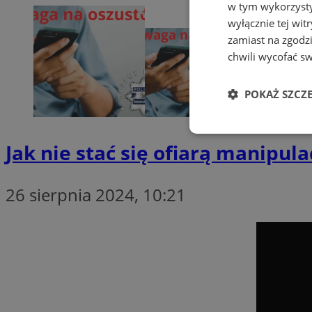
w tym wykorzysty
wyłącznie tej wi
zamiast na zgodz
chwili wycofać s
POKAŻ SZCZ
Niezbędne
Jak nie stać się ofiarą manipul
26 sierpnia 2024, 10:21
Ni
Niezbędne pliki cook
zarządzanie kontem. 
Nazwa