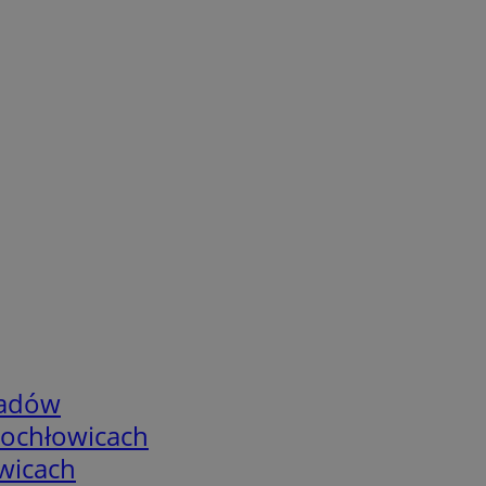
adów
tochłowicach
wicach