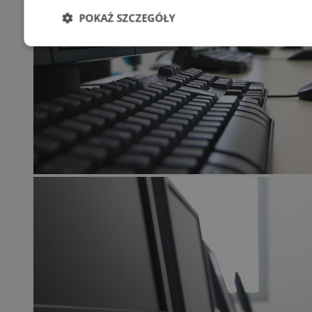
POKAŻ SZCZEGÓŁY
Niezbędne
Wydajność
Targetowani
Niesklasyfikowane
Niezbędne
Wydajność
Targetowanie
Funkcjonalno
Niezbędne pliki cookie umożliwiają korzystanie z podstawowych fun
takich jak logowanie użytkownika i zarządzanie kontem. Bez niezb
można prawidłowo korzystać ze strony internetowej.
Provider
/
Okres
Nazwa
Domena
przechowywani
QeSessID
swiony.pl
1 rok