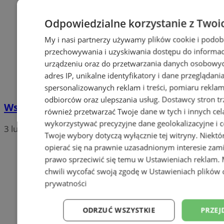
Odpowiedzialne korzystanie z Twoi
My i nasi partnerzy używamy plików cookie i podob
przechowywania i uzyskiwania dostępu do informac
urządzeniu oraz do przetwarzania danych osobowych
adres IP, unikalne identyfikatory i dane przeglądani
spersonalizowanych reklam i treści, pomiaru reklam i
odbiorców oraz ulepszania usług.
Dostawcy stron tr
Wsparcie dla innowacji
również przetwarzać Twoje dane w tych i innych cel
wykorzystywać precyzyjne dane geolokalizacyjne i c
3 lutego 2012, 14:44
Twoje wybory dotyczą wyłącznie tej witryny. Niekt
opierać się na prawnie uzasadnionym interesie zami
prawo sprzeciwić się temu w
Ustawieniach reklam
.
chwili wycofać swoją zgodę w
Ustawieniach plików 
prywatności
ODRZUĆ WSZYSTKIE
PRZEJ