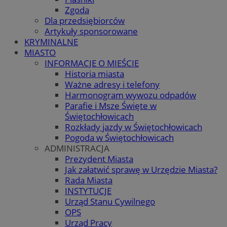
Zgoda
Dla przedsiębiorców
Artykuły sponsorowane
KRYMINALNE
MIASTO
INFORMACJE O MIEŚCIE
Historia miasta
Ważne adresy i telefony
Harmonogram wywozu odpadów
Parafie i Msze Święte w
Świętochłowicach
Rozkłady jazdy w Świętochłowicach
Pogoda w Świętochłowicach
ADMINISTRACJA
Prezydent Miasta
Jak załatwić sprawę w Urzędzie Miasta?
Rada Miasta
INSTYTUCJE
Urząd Stanu Cywilnego
OPS
Urząd Pracy