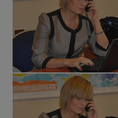
__Secure-ROLLOUT_TOKEN
.youtube.com
MR
Microsoft
Corporation
.c.clarity.ms
YSC
Google LLC
.youtube.com