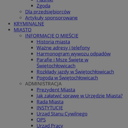
Zgoda
Dla przedsiębiorców
Artykuły sponsorowane
KRYMINALNE
MIASTO
INFORMACJE O MIEŚCIE
Historia miasta
Ważne adresy i telefony
Harmonogram wywozu odpadów
Parafie i Msze Święte w
Świętochłowicach
Rozkłady jazdy w Świętochłowicach
Pogoda w Świętochłowicach
ADMINISTRACJA
Prezydent Miasta
Jak załatwić sprawę w Urzędzie Miasta?
Rada Miasta
INSTYTUCJE
Urząd Stanu Cywilnego
OPS
Urząd Pracy