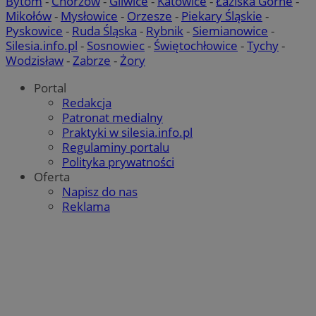
Bytom
-
Chorzów
-
Gliwice
-
Katowice
-
Łaziska Górne
-
Mikołów
-
Mysłowice
-
Orzesze
-
Piekary Śląskie
-
Pyskowice
-
Ruda Śląska
-
Rybnik
-
Siemianowice
-
Silesia.info.pl
-
Sosnowiec
-
Świętochłowice
-
Tychy
-
Wodzisław
-
Zabrze
-
Żory
Portal
Redakcja
Patronat medialny
Praktyki w silesia.info.pl
Regulaminy portalu
Polityka prywatności
Oferta
Napisz do nas
Reklama