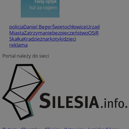
policja
Daniel Beger
Świętochłowice
Urząd
Miasta
Zatrzymanie
bezpieczeństwo
OSiR
Skałka
Kradzież
narkotyki
dzieci
reklama
Portal należy do sieci