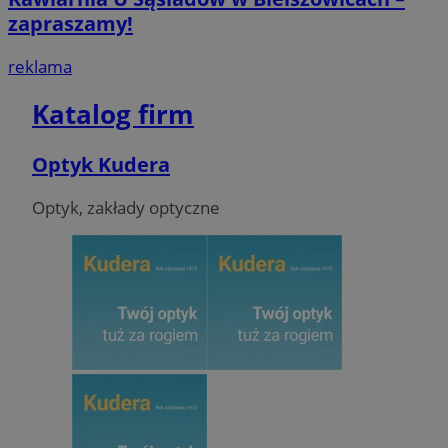
zapraszamy!
reklama
Katalog firm
Optyk Kudera
Optyk, zakłady optyczne