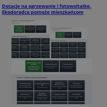
Dotacje na ogrzewanie i fotowoltaikę.
Ekodoradca pomoże mieszkańcom