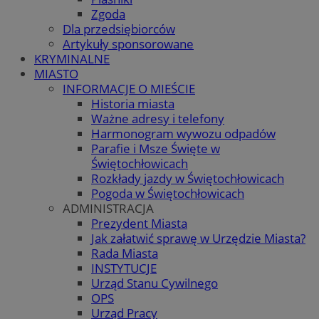
Zgoda
Dla przedsiębiorców
Artykuły sponsorowane
KRYMINALNE
MIASTO
INFORMACJE O MIEŚCIE
Historia miasta
Ważne adresy i telefony
Harmonogram wywozu odpadów
Parafie i Msze Święte w
Świętochłowicach
Rozkłady jazdy w Świętochłowicach
Pogoda w Świętochłowicach
ADMINISTRACJA
Prezydent Miasta
Jak załatwić sprawę w Urzędzie Miasta?
Rada Miasta
INSTYTUCJE
Urząd Stanu Cywilnego
OPS
Urząd Pracy