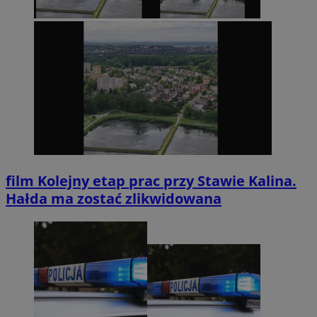
film
Kolejny etap prac przy Stawie Kalina.
Hałda ma zostać zlikwidowana