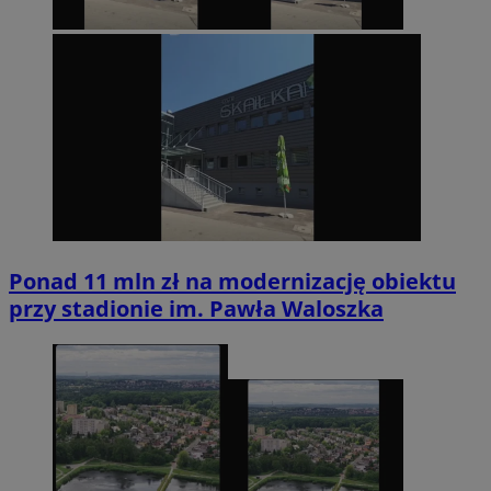
Ponad 11 mln zł na modernizację obiektu
przy stadionie im. Pawła Waloszka