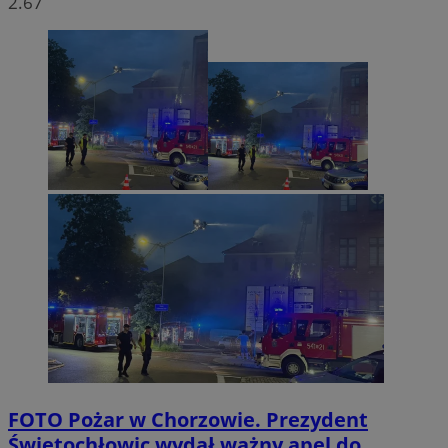
2.67
FOTO
Pożar w Chorzowie. Prezydent
Świętochłowic wydał ważny apel do