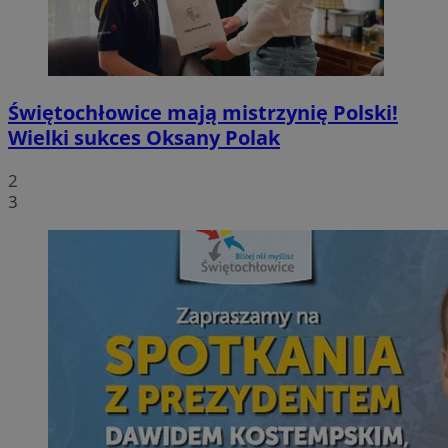
Świętochłowice mają mistrzynię Polski!
Wielki sukces Oksany Polak
2
3