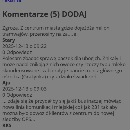
Komentarze (5)
DODAJ
Zgroza. Z centrum miasta gdzie dojeżdża milion
tramwajów, przenosiny na za....e.
Stary
2025-12-13 o 09:22
0
Odpowiedz
Polecam zbadać sprawę paczek dla ubogich. Znikały i
może nadal znikają z nich owoce czy rzeczy typu mleko
skondensowane i zabierały je pancie m.in z głównego
ośrodka (Grażynka) czy z działu świadczeń.
Aju
2025-12-13 o 09:03
0
Odpowiedz
... zdaje się że przydał by się jakiś bus inaczej mówiąc
nowa linia komunikacji miejskiej coś jak 231 tak aby
można było dowozić klientów z centrum do nowej
siedziby OPS...
KKS