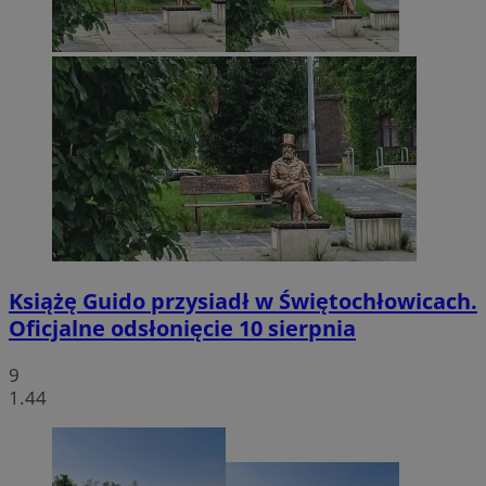
Książę Guido przysiadł w Świętochłowicach.
Oficjalne odsłonięcie 10 sierpnia
9
1.44