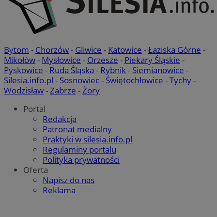
Bytom
-
Chorzów
-
Gliwice
-
Katowice
-
Łaziska Górne
-
Mikołów
-
Mysłowice
-
Orzesze
-
Piekary Śląskie
-
Pyskowice
-
Ruda Śląska
-
Rybnik
-
Siemianowice
-
Silesia.info.pl
-
Sosnowiec
-
Świętochłowice
-
Tychy
-
Wodzisław
-
Zabrze
-
Żory
Portal
Redakcja
Patronat medialny
Praktyki w silesia.info.pl
Regulaminy portalu
Polityka prywatności
Oferta
Napisz do nas
Reklama