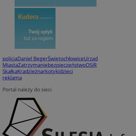
policja
Daniel Beger
Świętochłowice
Urząd
Miasta
Zatrzymanie
bezpieczeństwo
OSiR
Skałka
Kradzież
narkotyki
dzieci
reklama
Portal należy do sieci