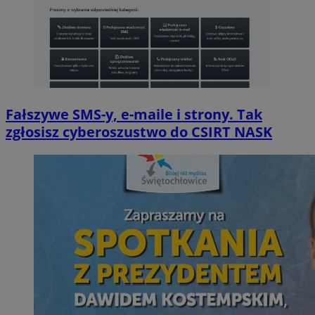
Fałszywe SMS-y, e-maile i strony. Tak
zgłosisz cyberoszustwo do CSIRT NASK