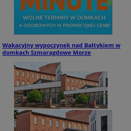
Wakacyjny wypoczynek nad Bałtykiem w
domkach Szmaragdowe Morze