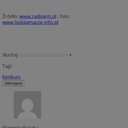
Źródło:
www.radioem.pl
, foto:
www.lodolamacze.info.pl
Słuchaj
⏵︎
Tagi:
Konkurs
Udostępnij
Marzena Raczka