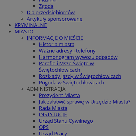
Zgoda
Dla przedsiębiorców
Artykuły sponsorowane
KRYMINALNE
MIASTO
INFORMACJE O MIEŚCIE
Historia miasta
Ważne adresy i telefony
Harmonogram wywozu odpadów
Parafie i Msze Święte w
Świętochłowicach
Rozkłady jazdy w Świętochłowicach
Pogoda w Świętochłowicach
ADMINISTRACJA
Prezydent Miasta
Jak załatwić sprawę w Urzędzie Miasta?
Rada Miasta
INSTYTUCJE
Urząd Stanu Cywilnego
OPS
Urząd Pracy