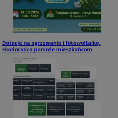
Dotacje na ogrzewanie i fotowoltaikę.
Ekodoradca pomoże mieszkańcom