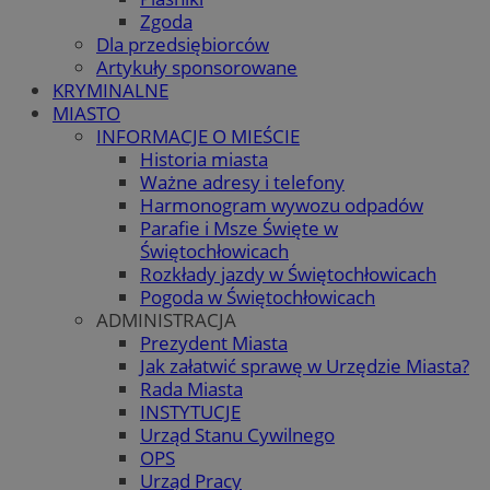
Zgoda
Dla przedsiębiorców
Artykuły sponsorowane
KRYMINALNE
MIASTO
INFORMACJE O MIEŚCIE
Historia miasta
Ważne adresy i telefony
Harmonogram wywozu odpadów
Parafie i Msze Święte w
Świętochłowicach
Rozkłady jazdy w Świętochłowicach
Pogoda w Świętochłowicach
ADMINISTRACJA
Prezydent Miasta
Jak załatwić sprawę w Urzędzie Miasta?
Rada Miasta
INSTYTUCJE
Urząd Stanu Cywilnego
OPS
Urząd Pracy