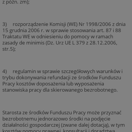
z późn. zm);
3) rozporządzenie Komisji (WE) Nr 1998/2006 z dnia
15 grudnia 2006 r. w sprawie stosowania art. 87 i 88
Traktatu WE w odniesieniu do pomocy w ramach
zasady de minimis (Dz. Urz UE L 379 z 28.12.2006,
str.5);
4) regulamin w sprawie szczegółowych warunków i
trybu dokonywania refundacji ze środków Funduszu
Pracy kosztów doposażenia lub wyposażenia
stanowiska pracy dla skierowanego bezrobotnego.
Starosta ze środków Funduszu Pracy może przyznać
bezrobotnemu jednorazowo środki na podjęcie
działalności gospodarczej (zwane dalej dotacją), w tym
kosztów pomocy prawnej, konsultacji i doradztwa