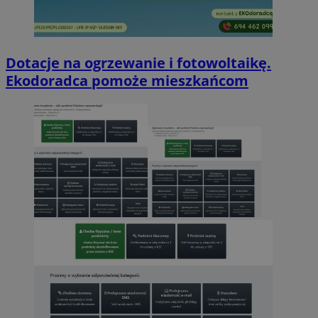
Dotacje na ogrzewanie i fotowoltaikę.
Ekodoradca pomoże mieszkańcom