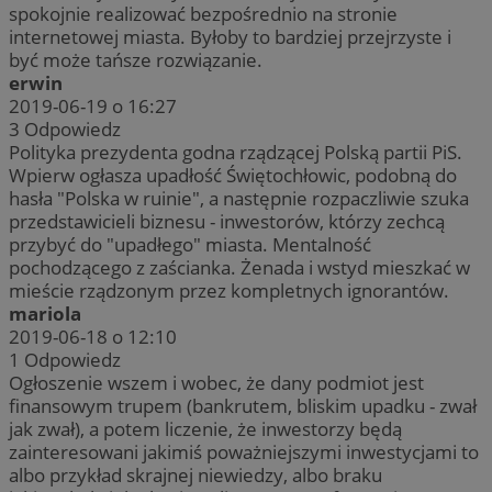
spokojnie realizować bezpośrednio na stronie
internetowej miasta. Byłoby to bardziej przejrzyste i
być może tańsze rozwiązanie.
erwin
2019-06-19 o 16:27
3
Odpowiedz
Polityka prezydenta godna rządzącej Polską partii PiS.
Wpierw ogłasza upadłość Świętochłowic, podobną do
hasła "Polska w ruinie", a następnie rozpaczliwie szuka
przedstawicieli biznesu - inwestorów, którzy zechcą
przybyć do "upadłego" miasta. Mentalność
pochodzącego z zaścianka. Żenada i wstyd mieszkać w
mieście rządzonym przez kompletnych ignorantów.
mariola
2019-06-18 o 12:10
1
Odpowiedz
Ogłoszenie wszem i wobec, że dany podmiot jest
finansowym trupem (bankrutem, bliskim upadku - zwał
jak zwał), a potem liczenie, że inwestorzy będą
zainteresowani jakimiś poważniejszymi inwestycjami to
albo przykład skrajnej niewiedzy, albo braku