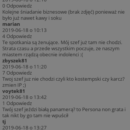
0
Odpowiedz
Kolejne śniadanie biznesowe (brak zdjęć) ponieważ nie
było już nawet kawy i soku
marian
2019-06-18 o 10:13
4
Odpowiedz
Te spotkania są żenujące. Mój szef już tam nie chodzi.
Strata czasu a przede wszystkim poczuje, ze naszym
miastem rządzą obecnie indolenci :(
zbyszek81
2019-06-18 o 11:20
7
Odpowiedz
Twoj szef juz nie chodzi czyli kto kostempski czy karcz?
zmien IP ;)
voytek81
2019-06-18 o 13:42
1
Odpowiedz
Twój szef jeździ białą panamerą? to Persona non grata i
tak nikt by go tam nie wpuścił
tj
2019-06-18 o 13:27