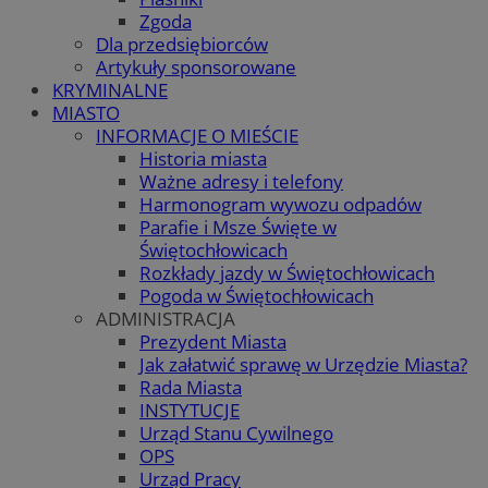
Zgoda
Dla przedsiębiorców
Artykuły sponsorowane
KRYMINALNE
MIASTO
INFORMACJE O MIEŚCIE
Historia miasta
Ważne adresy i telefony
Harmonogram wywozu odpadów
Parafie i Msze Święte w
Świętochłowicach
Rozkłady jazdy w Świętochłowicach
Pogoda w Świętochłowicach
ADMINISTRACJA
Prezydent Miasta
Jak załatwić sprawę w Urzędzie Miasta?
Rada Miasta
INSTYTUCJE
Urząd Stanu Cywilnego
OPS
Urząd Pracy