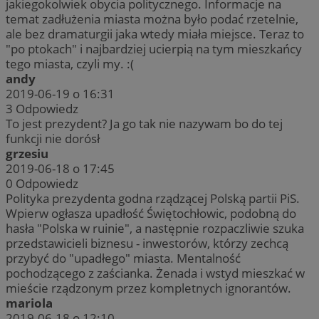
jakiegokolwiek obycia politycznego. Informacje na
temat zadłużenia miasta można było podać rzetelnie,
ale bez dramaturgii jaka wtedy miała miejsce. Teraz to
"po ptokach" i najbardziej ucierpią na tym mieszkańcy
tego miasta, czyli my. :(
andy
2019-06-19 o 16:31
3
Odpowiedz
To jest prezydent? Ja go tak nie nazywam bo do tej
funkcji nie dorósł
grzesiu
2019-06-18 o 17:45
0
Odpowiedz
Polityka prezydenta godna rządzącej Polską partii PiS.
Wpierw ogłasza upadłość Świętochłowic, podobną do
hasła "Polska w ruinie", a następnie rozpaczliwie szuka
przedstawicieli biznesu - inwestorów, którzy zechcą
przybyć do "upadłego" miasta. Mentalność
pochodzącego z zaścianka. Żenada i wstyd mieszkać w
mieście rządzonym przez kompletnych ignorantów.
mariola
2019-06-18 o 12:10