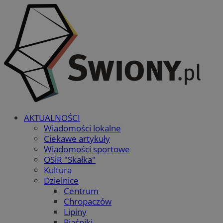
AKTUALNOŚCI
Wiadomości lokalne
Ciekawe artykuły
Wiadomości sportowe
OSiR "Skałka"
Kultura
Dzielnice
Centrum
Chropaczów
Lipiny
Piaśniki