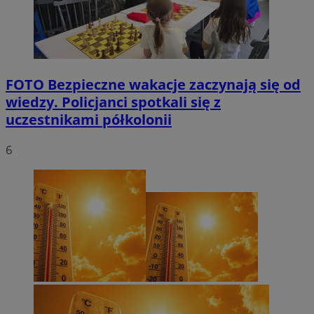
FOTO
Bezpieczne wakacje zaczynają się od
wiedzy. Policjanci spotkali się z
uczestnikami półkolonii
6