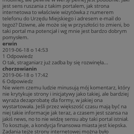
jest sens ruszania z takim portalem, jak strona
internetowa to właściwie wizytówka z numerem
telefonu do Urzędu Miejskiego i adresem e-mail do
tegoż? Dziwne, ale może się w przyszłości to zmieni, bo
taki portal ma potencjał i wg mnie jest bardzo dobrym
pomysłem.
erwin
2019-06-18 o 14:53
1
Odpowiedz
O tak, straganiarz już zadba by się rozwinęła...
chorzowianin
2019-06-18 o 17:42
6
Odpowiedz
Nie wiem czemu ludzie minusują mój komentarz, który
nie krytykuje strony i inicjatywy jako takiej, ale bardziej
wyraża dezaprobatę dla formy, w jakiej ona
wystartowała. Jeśli przez większość czasu mają być na
niej takie informacje jak teraz, a czasem jest szansa na
jakiś news, no to nie widzę sensu aby taki portal istniał.
To kosztuje, a kondycja finansowa miasta jest kiepska.
Zadania tejże strony internetowej można było