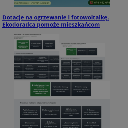
Dotacje na ogrzewanie i fotowoltaikę.
Ekodoradca pomoże mieszkańcom