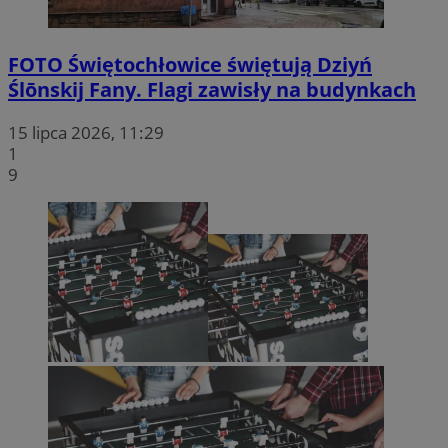
FOTO
Świętochłowice świętują Dziyń
Ślōnskij Fany. Flagi zawisły na budynkach
15 lipca 2026, 11:29
1
9