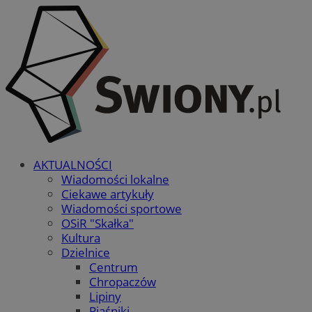
AKTUALNOŚCI
Wiadomości lokalne
Ciekawe artykuły
Wiadomości sportowe
OSiR "Skałka"
Kultura
Dzielnice
Centrum
Chropaczów
Lipiny
Piaśniki