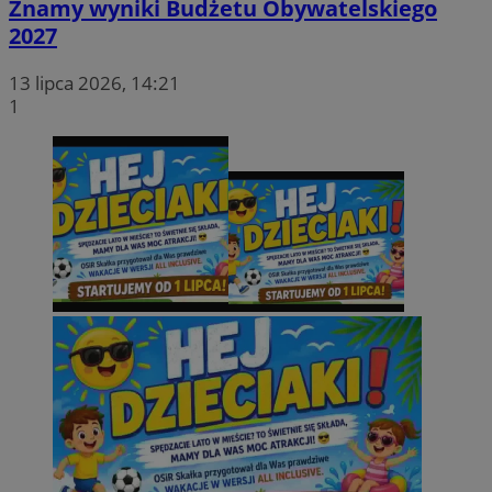
Znamy wyniki Budżetu Obywatelskiego
2027
MvSessID
swiony.pl
1 rok
13 lipca 2026, 14:21
1
SessID
swiony.pl
1 rok
CookieScriptConsent
4 tygodnie 2 dni
CookieScript
swiony.pl
Polityce
VISITOR_PRIVACY_METADATA
5 miesięcy 4
YouTube