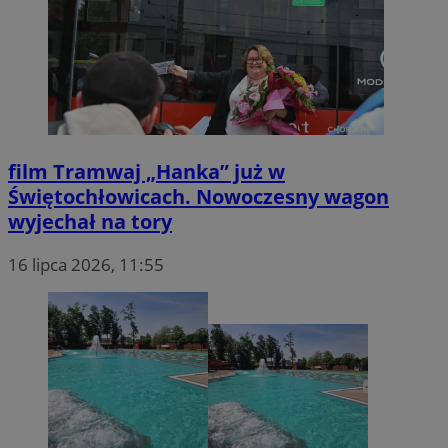
film
Tramwaj „Hanka” już w
Świętochłowicach. Nowoczesny wagon
wyjechał na tory
16 lipca 2026, 11:55