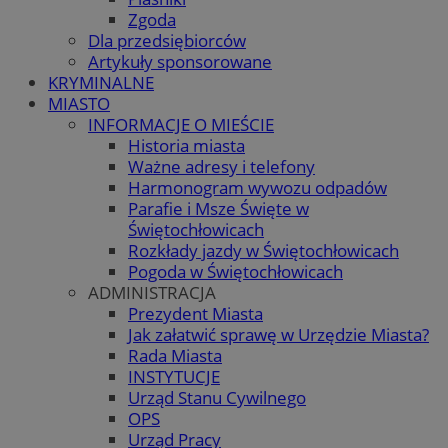
Zgoda
Dla przedsiębiorców
Artykuły sponsorowane
KRYMINALNE
MIASTO
INFORMACJE O MIEŚCIE
Historia miasta
Ważne adresy i telefony
Harmonogram wywozu odpadów
Parafie i Msze Święte w
Świętochłowicach
Rozkłady jazdy w Świętochłowicach
Pogoda w Świętochłowicach
ADMINISTRACJA
Prezydent Miasta
Jak załatwić sprawę w Urzędzie Miasta?
Rada Miasta
INSTYTUCJE
Urząd Stanu Cywilnego
OPS
Urząd Pracy