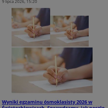
9 lipca 2026, 15:20
ustat_nyXubbX19t0f1Xd8wckey83wm81ekp
.ustat.info
Wyniki egzaminu ósmoklasisty 2026 w
Świętochłowicach. Sprawdzamy, jak poszło