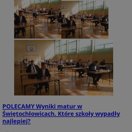
celu
stron
inter
zrozu
MR
Microsoft
zaan
Corporation
użytk
.c.bing.com
SM
.c.clarity.ms
openstat_gid
.openstat.eu
POLECAMY
Wyniki matur w
Świętochłowicach. Które szkoły wypadły
najlepiej?