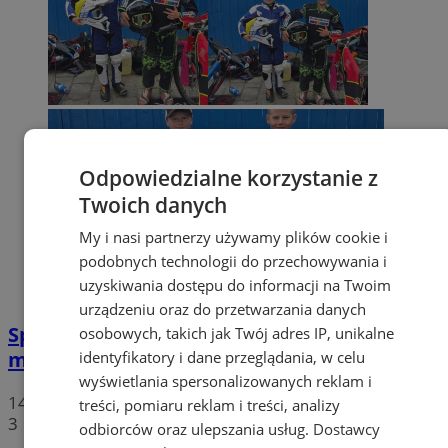
Odpowiedzialne korzystanie z
Twoich danych
My i nasi partnerzy używamy plików cookie i
podobnych technologii do przechowywania i
uzyskiwania dostępu do informacji na Twoim
urządzeniu oraz do przetwarzania danych
Speedway Śląsk rośnie w siłę. Dwóch
osobowych, takich jak Twój adres IP, unikalne
młodych zawodników z licencjami
identyfikatory i dane przeglądania, w celu
wyświetlania spersonalizowanych reklam i
14 lipca 2026, 11:16
treści, pomiaru reklam i treści, analizy
3
odbiorców oraz ulepszania usług.
Dostawcy