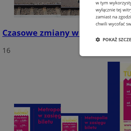
w tym wykorzysty
wyłącznie tej wi
zamiast na zgodz
chwili wycofać s
Czasowe zmiany w komunikacj
POKAŻ SZCZ
16
Niezbędne
Ni
Niezbędne pliki cook
zarządzanie kontem. 
Nazwa