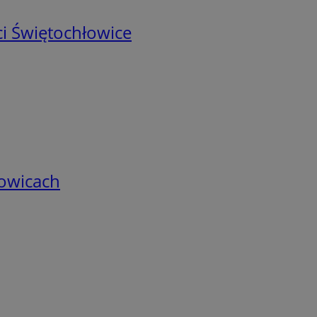
i Świętochłowice
łowicach