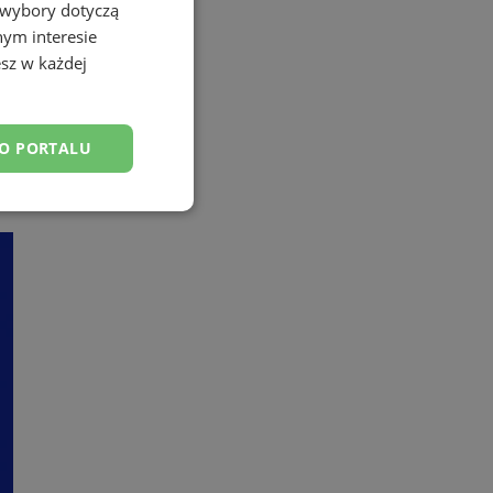
 wybory dotyczą
nym interesie
sz w każdej
DO PORTALU
esklasyfikowane
ane
owanie użytkownika i
j.