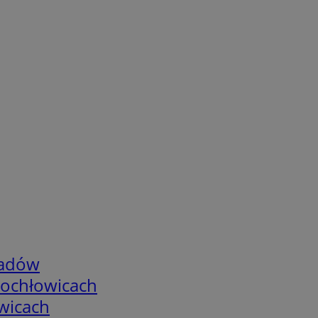
adów
tochłowicach
wicach