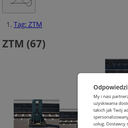
Tag: ZTM
ZTM (67)
Odpowiedzia
My i nasi partne
uzyskiwania dost
takich jak Twój a
spersonalizowanyc
usług.
Dostawcy s