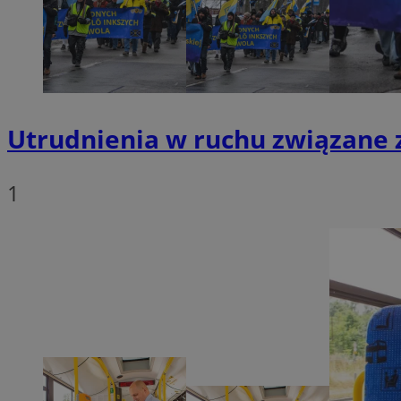
openstat_1gz8lx8d
_ga_DEDM2KCVWQ
_ga
VISITOR_INFO1_LIV
Utrudnienia w ruchu związane 
1
_clsk
ustat_6nfvwhmzau
_clsk
MUID
FCCDCF
__eoi