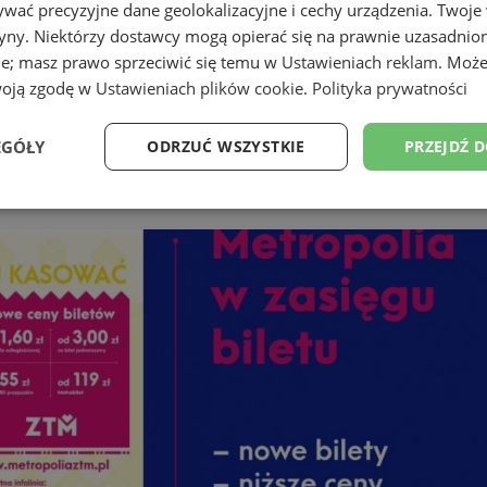
wać precyzyjne dane geolokalizacyjne i cechy urządzenia. Twoje
tryny. Niektórzy dostawcy mogą opierać się na prawnie uzasadnio
ie; masz prawo sprzeciwić się temu w
Ustawieniach reklam
. Może
woją zgodę w
Ustawieniach plików cookie
.
Polityka prywatności
i tramwajowej
EGÓŁY
ODRZUĆ WSZYSTKIE
PRZEJDŹ 
Wydajność
Targetowanie
Funkcjonalność
Ni
ezbędne
Wydajność
Targetowanie
Funkcjonalność
Niesklasyfikow
ie umożliwiają korzystanie z podstawowych funkcji strony internetowej, takich jak log
Bez niezbędnych plików cookie nie można prawidłowo korzystać ze strony internetowe
Provider
/
Okres
Opis
Domena
przechowywania