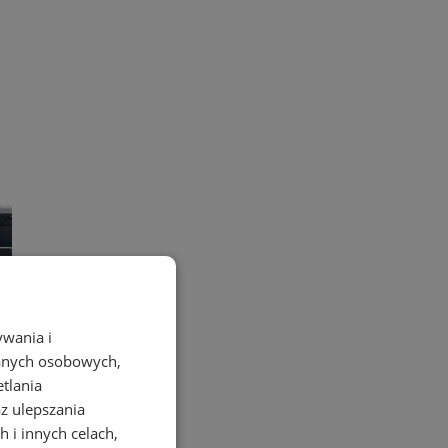
ywania i
danych osobowych,
etlania
az ulepszania
 i innych celach,