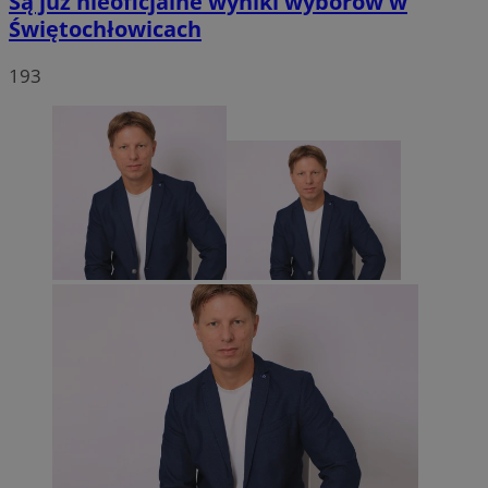
Są już nieoficjalne wyniki wyborów w
Świętochłowicach
193