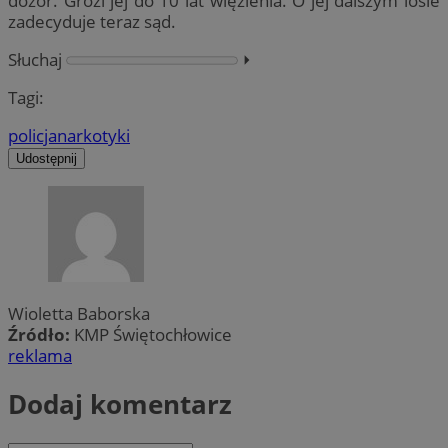
dozór. Grozi jej do 10 lat więzienia. O jej dalszym losie
zadecyduje teraz sąd.
Słuchaj
⏵︎
Tagi:
policja
narkotyki
Udostępnij
Wioletta Baborska
Źródło:
KMP Świętochłowice
reklama
Dodaj komentarz