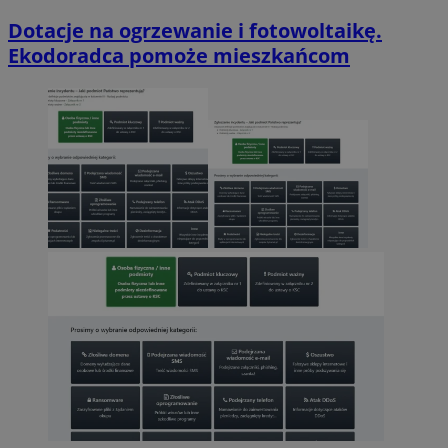
Dotacje na ogrzewanie i fotowoltaikę.
Ekodoradca pomoże mieszkańcom