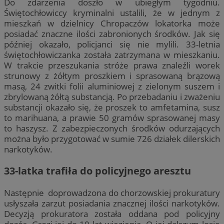
Do zdarzenia doszło w ubiegłym tygodniu.
Świętochłowiccy kryminalni ustalili, że w jednym z
mieszkań w dzielnicy Chropaczów lokatorka może
posiadać znaczne ilości zabronionych środków. Jak się
później okazało, policjanci się nie mylili. 33-letnia
świętochłowiczanka została zatrzymana w mieszkaniu.
W trakcie przeszukania stróże prawa znaleźli worek
strunowy z żółtym proszkiem i sprasowaną brązową
masą, 24 zwitki folii aluminiowej z zielonym suszem i
zbrylowaną żółtą substancją. Po przebadaniu i zważeniu
substancji okazało się, że proszek to amfetamina, susz
to marihuana, a prawie 50 gramów sprasowanej masy
to haszysz. Z zabezpieczonych środków odurzających
można było przygotować w sumie 726 działek dilerskich
narkotyków.
33-latka trafiła do policyjnego aresztu
Następnie doprowadzona do chorzowskiej prokuratury
usłyszała zarzut posiadania znacznej ilości narkotyków.
Decyzją prokuratora została oddana pod policyjny