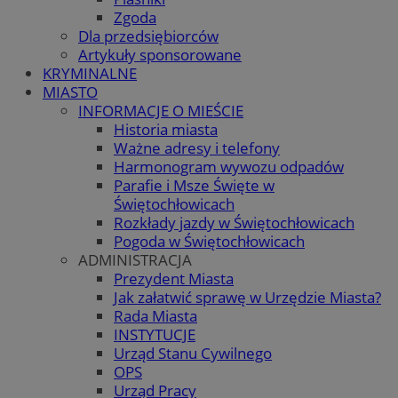
Zgoda
Dla przedsiębiorców
Artykuły sponsorowane
KRYMINALNE
MIASTO
INFORMACJE O MIEŚCIE
Historia miasta
Ważne adresy i telefony
Harmonogram wywozu odpadów
Parafie i Msze Święte w
Świętochłowicach
Rozkłady jazdy w Świętochłowicach
Pogoda w Świętochłowicach
ADMINISTRACJA
Prezydent Miasta
Jak załatwić sprawę w Urzędzie Miasta?
Rada Miasta
INSTYTUCJE
Urząd Stanu Cywilnego
OPS
Urząd Pracy