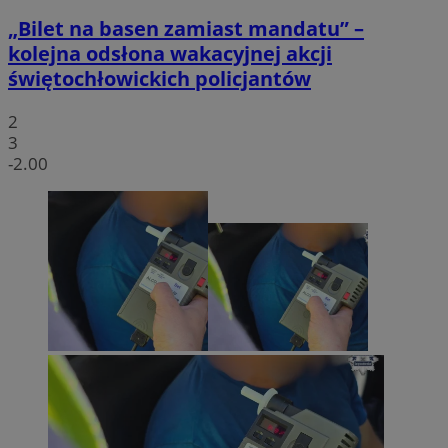
„Bilet na basen zamiast mandatu” –
kolejna odsłona wakacyjnej akcji
świętochłowickich policjantów
2
3
-2.00