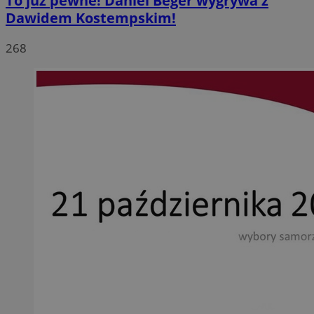
To już pewne! Daniel Beger wygrywa z
Dawidem Kostempskim!
268