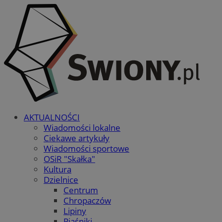
AKTUALNOŚCI
Wiadomości lokalne
Ciekawe artykuły
Wiadomości sportowe
OSiR "Skałka"
Kultura
Dzielnice
Centrum
Chropaczów
Lipiny
Piaśniki