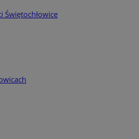
i Świętochłowice
łowicach