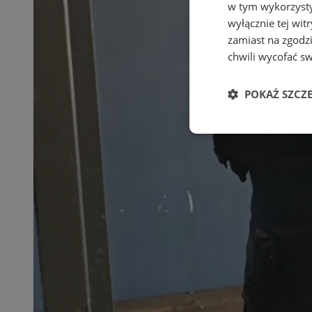
w tym wykorzysty
wyłącznie tej wi
zamiast na zgodz
chwili wycofać s
POKAŻ SZCZ
Niezbędne
Ni
Niezbędne pliki cook
zarządzanie kontem. 
Nazwa