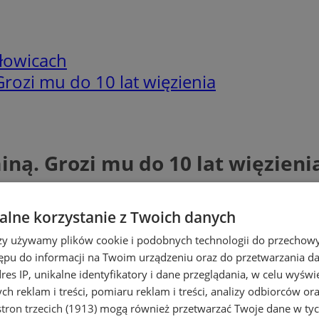
łowicach
rozi mu do 10 lat więzienia
ną. Grozi mu do 10 lat więzieni
lne korzystanie z Twoich danych
rzy używamy plików cookie i podobnych technologii do przechow
ępu do informacji na Twoim urządzeniu oraz do przetwarzania 
dres IP, unikalne identyfikatory i dane przeglądania, w celu wyświ
h reklam i treści, pomiaru reklam i treści, analizy odbiorców or
tron trzecich (1913)
mogą również przetwarzać Twoje dane w tych