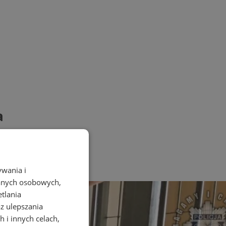
a
ywania i
danych osobowych,
etlania
az ulepszania
 i innych celach,