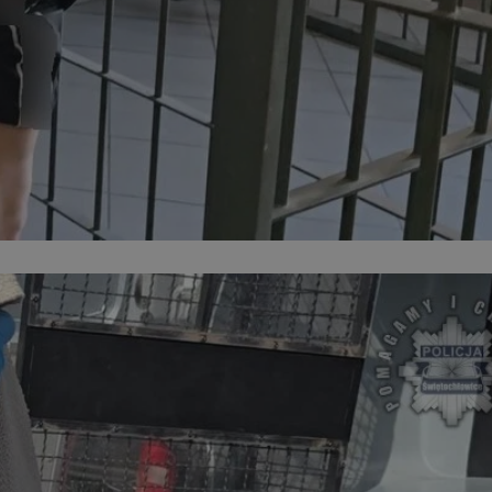
ator sesji.
ator sesji.
ator sesji.
usługę Cookie-
rencji dotyczących
est to konieczne,
działał poprawnie.
cje o zgodzie
h dotyczących
tryny. Rejestruje
ci i ustawień
ie w kolejnych
nie musi ponownie
 zwiększa wygodę i
ych.
Opis
 OpenX dla
one określone
okie Microsoft MSN,
enia skuteczności,
łowe działanie tej
plik cookie