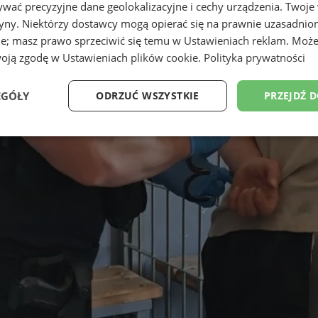
wać precyzyjne dane geolokalizacyjne i cechy urządzenia. Twoje
tryny. Niektórzy dostawcy mogą opierać się na prawnie uzasadnio
ie; masz prawo sprzeciwić się temu w
Ustawieniach reklam
. Może
woją zgodę w
Ustawieniach plików cookie
.
Polityka prywatności
EGÓŁY
ODRZUĆ WSZYSTKIE
PRZEJDŹ 
Wydajność
Targetowanie
Funkcjonalność
Ni
ezbędne
Wydajność
Targetowanie
Funkcjonalność
Niesklasyfikow
ie umożliwiają korzystanie z podstawowych funkcji strony internetowej, takich jak log
Bez niezbędnych plików cookie nie można prawidłowo korzystać ze strony internetowe
Provider
/
Okres
Opis
Domena
przechowywania