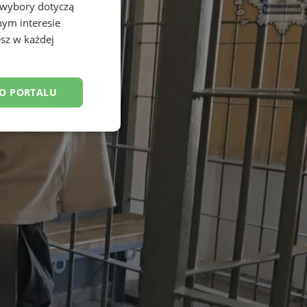
 wybory dotyczą
nym interesie
sz w każdej
DO PORTALU
esklasyfikowane
ane
owanie użytkownika i
j.