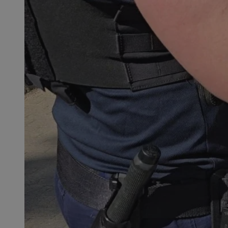
openstat_1gz8lx8d
_ga_DEDM2KCVWQ
_ga
VISITOR_INFO1_LIV
_clsk
ustat_6nfvwhmzau
_clsk
MUID
FCCDCF
__eoi