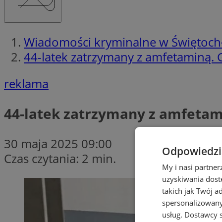
Wiadomości kryminalne w Świętoch
44-latek zatrzymany z amfetaminą. G
reklama
44-latek zatrzymany z amfetami
30 maja 2025 09:00
Odpowiedzia
Czas czytania: 2 min.
My i nasi partne
uzyskiwania dost
takich jak Twój a
spersonalizowanyc
usług.
Dostawcy s