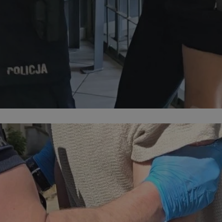
swiony.pl
1 rok
Ten plik cookie przechowuje identyfik
swiony.pl
1 rok
Ten plik cookie przechowuje identyfik
swiony.pl
1 rok
Ten plik cookie przechowuje identyfik
nt
4 tygodnie 2 dni
Ten plik cookie jest używany przez 
CookieScript
Script.com do zapamiętywania prefe
swiony.pl
zgody użytkownika na pliki cookie. J
aby baner cookie Cookie-Script.com 
METADATA
5 miesięcy 4
Ten plik cookie przechowuje informa
YouTube
tygodnie
użytkownika oraz jego preferencjac
.youtube.com
prywatności podczas korzystania z wi
wybory dotyczące polityki prywatnoś
zgody, zapewniając ich przestrzegan
wizytach. Dzięki temu użytkownik 
konfigurować swoich preferencji, co
zgodność z regulacjami ochrony dan
Polityce prywatności Google
Provider
/
Domena
Okres przechowywania
Provider
/
Okres
Opis
.youtube.com
5 miesięcy 4 tygodnie
Domena
przechowywania
Provider
/
Okres
Opis
Domena
przechowywania
1 rok
Powiązany z platformą reklamową banerów
OpenX
wydawców. Rejestruje, czy zostały wyświetl
Technologies
1 rok
Jest to własny plik co
Microsoft
reklamy. Podobno używane tylko do zwiększ
który zapewnia prawid
Inc.
Corporation
a nie do kierowania na użytkowników. Jako 
witryny.
reklama.silnet.pl
.c.bing.com