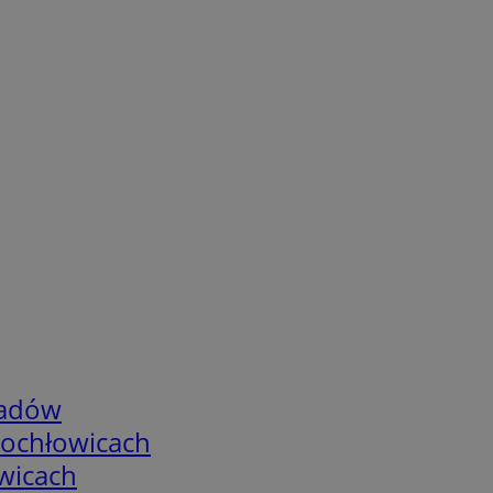
adów
tochłowicach
wicach