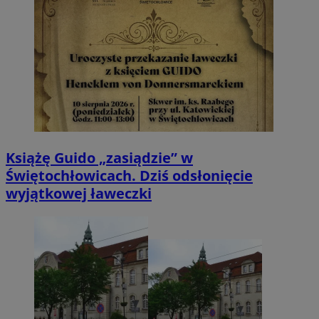
Książę Guido „zasiądzie” w
Świętochłowicach. Dziś odsłonięcie
wyjątkowej ławeczki