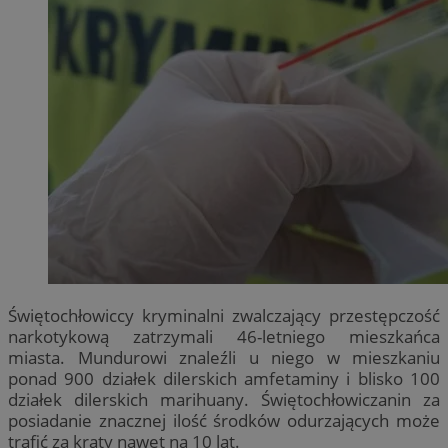
Świętochłowiccy kryminalni zwalczający przestępczość
narkotykową zatrzymali 46-letniego mieszkańca
miasta. Mundurowi znaleźli u niego w mieszkaniu
ponad 900 działek dilerskich amfetaminy i blisko 100
działek dilerskich marihuany. Świętochłowiczanin za
posiadanie znacznej ilość środków odurzających może
trafić za kraty nawet na 10 lat.