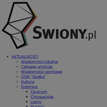
AKTUALNOŚCI
Wiadomości lokalne
Ciekawe artykuły
Wiadomości sportowe
OSiR "Skałka"
Kultura
Dzielnice
Centrum
Chropaczów
Lipiny
Piaśniki