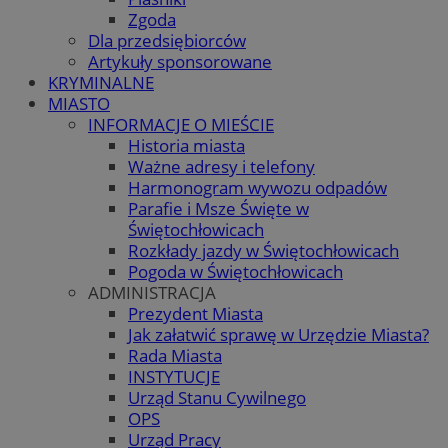
Zgoda
Dla przedsiębiorców
Artykuły sponsorowane
KRYMINALNE
MIASTO
INFORMACJE O MIEŚCIE
Historia miasta
Ważne adresy i telefony
Harmonogram wywozu odpadów
Parafie i Msze Święte w
Świętochłowicach
Rozkłady jazdy w Świętochłowicach
Pogoda w Świętochłowicach
ADMINISTRACJA
Prezydent Miasta
Jak załatwić sprawę w Urzędzie Miasta?
Rada Miasta
INSTYTUCJE
Urząd Stanu Cywilnego
OPS
Urząd Pracy