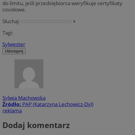
do limitu, jeśli przedsiębiorca weryfikuje certyfikaty
covidowe.
Słuchaj
⏵︎
Tagi:
Sylwester
Udostępnij
Sylwia Machowska
Źródło:
PAP (Katarzyna Lechowicz-Dyl)
reklama
Dodaj komentarz