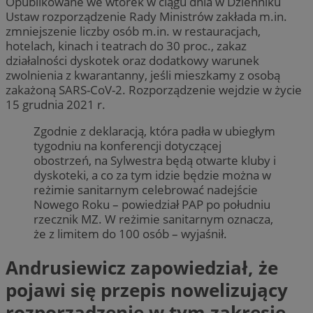
Opublikowane we wtorek w ciągu dnia w Dzienniku
Ustaw rozporządzenie Rady Ministrów zakłada m.in.
zmniejszenie liczby osób m.in. w restauracjach,
hotelach, kinach i teatrach do 30 proc., zakaz
działalności dyskotek oraz dodatkowy warunek
zwolnienia z kwarantanny, jeśli mieszkamy z osobą
zakażoną SARS-CoV-2. Rozporządzenie wejdzie w życie
15 grudnia 2021 r.
Zgodnie z deklaracją, która padła w ubiegłym
tygodniu na konferencji dotyczącej
obostrzeń, na Sylwestra będą otwarte kluby i
dyskoteki, a co za tym idzie będzie można w
reżimie sanitarnym celebrować nadejście
Nowego Roku – powiedział PAP po południu
rzecznik MZ. W reżimie sanitarnym oznacza,
że z limitem do 100 osób – wyjaśnił.
Andrusiewicz zapowiedział, że
pojawi się przepis nowelizujący
rozporządzenie w tym zakresie