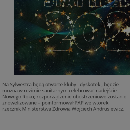
Na Sylwestra będą otwarte kluby i dyskoteki, będzie
można w reżimie sanitarnym celebrować nadejście
Nowego Roku; rozporządzenie obostrzeniowe zostanie
znowelizowane – poinformował PAP we wtorek
rzecznik Ministerstwa Zdrowia Wojciech Andrusiewicz.