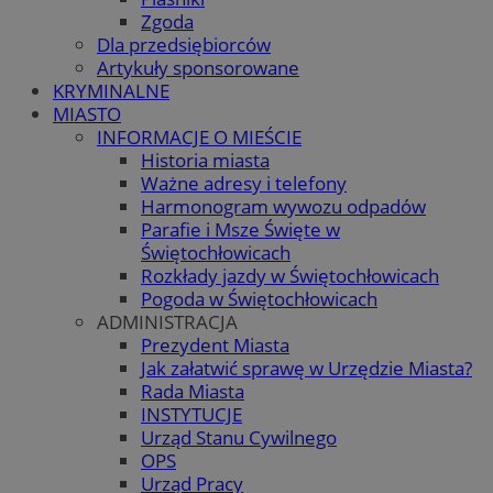
Zgoda
Dla przedsiębiorców
Artykuły sponsorowane
KRYMINALNE
MIASTO
INFORMACJE O MIEŚCIE
Historia miasta
Ważne adresy i telefony
Harmonogram wywozu odpadów
Parafie i Msze Święte w
Świętochłowicach
Rozkłady jazdy w Świętochłowicach
Pogoda w Świętochłowicach
ADMINISTRACJA
Prezydent Miasta
Jak załatwić sprawę w Urzędzie Miasta?
Rada Miasta
INSTYTUCJE
Urząd Stanu Cywilnego
OPS
Urząd Pracy