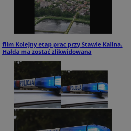
film
Kolejny etap prac przy Stawie Kalina.
Hałda ma zostać zlikwidowana