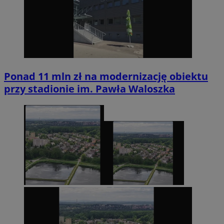
Ponad 11 mln zł na modernizację obiektu
przy stadionie im. Pawła Waloszka