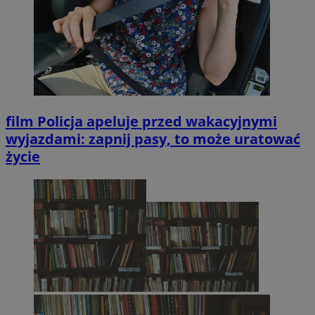
film
Policja apeluje przed wakacyjnymi
wyjazdami: zapnij pasy, to może uratować
życie