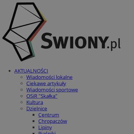
AKTUALNOŚCI
Wiadomości lokalne
Ciekawe artykuły
Wiadomości sportowe
OSiR "Skałka"
Kultura
Dzielnice
Centrum
Chropaczów
Lipiny
Piaśniki