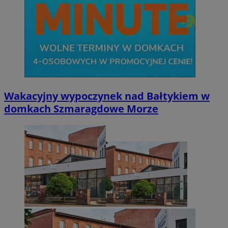
Wakacyjny wypoczynek nad Bałtykiem w
domkach Szmaragdowe Morze