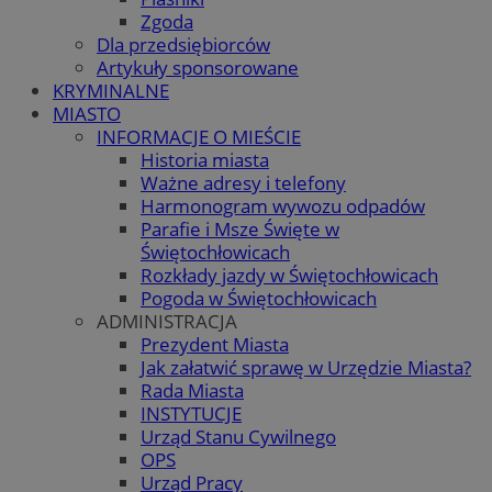
Zgoda
Dla przedsiębiorców
Artykuły sponsorowane
KRYMINALNE
MIASTO
INFORMACJE O MIEŚCIE
Historia miasta
Ważne adresy i telefony
Harmonogram wywozu odpadów
Parafie i Msze Święte w
Świętochłowicach
Rozkłady jazdy w Świętochłowicach
Pogoda w Świętochłowicach
ADMINISTRACJA
Prezydent Miasta
Jak załatwić sprawę w Urzędzie Miasta?
Rada Miasta
INSTYTUCJE
Urząd Stanu Cywilnego
OPS
Urząd Pracy