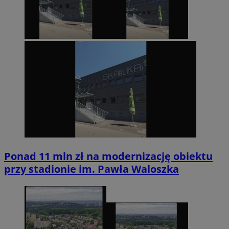
Ponad 11 mln zł na modernizację obiektu
przy stadionie im. Pawła Waloszka