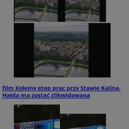
film
Kolejny etap prac przy Stawie Kalina.
Hałda ma zostać zlikwidowana