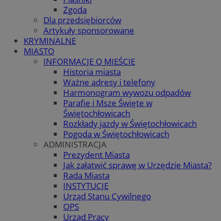
Zgoda
Dla przedsiębiorców
Artykuły sponsorowane
KRYMINALNE
MIASTO
INFORMACJE O MIEŚCIE
Historia miasta
Ważne adresy i telefony
Harmonogram wywozu odpadów
Parafie i Msze Święte w
Świętochłowicach
Rozkłady jazdy w Świętochłowicach
Pogoda w Świętochłowicach
ADMINISTRACJA
Prezydent Miasta
Jak załatwić sprawę w Urzędzie Miasta?
Rada Miasta
INSTYTUCJE
Urząd Stanu Cywilnego
OPS
Urząd Pracy