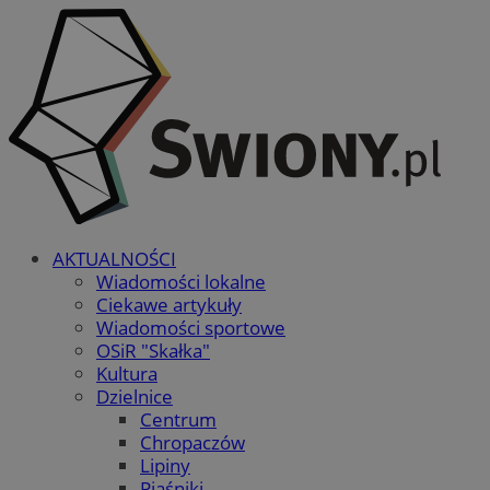
AKTUALNOŚCI
Wiadomości lokalne
Ciekawe artykuły
Wiadomości sportowe
OSiR "Skałka"
Kultura
Dzielnice
Centrum
Chropaczów
Lipiny
Piaśniki