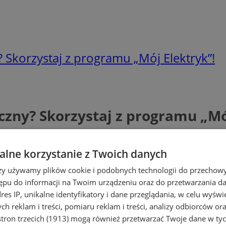
 Skorzystaj z programu „Mój Elektryk”!
zny? Skorzystaj z programu „Mój
lne korzystanie z Twoich danych
rzy używamy plików cookie i podobnych technologii do przechow
ępu do informacji na Twoim urządzeniu oraz do przetwarzania 
dres IP, unikalne identyfikatory i dane przeglądania, w celu wyświ
h reklam i treści, pomiaru reklam i treści, analizy odbiorców or
tron trzecich (1913)
mogą również przetwarzać Twoje dane w tych