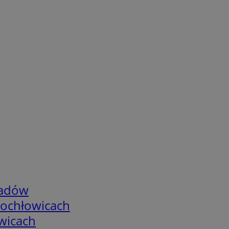
adów
tochłowicach
wicach