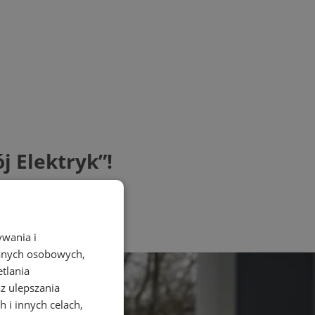
 Elektryk”!
ywania i
danych osobowych,
etlania
az ulepszania
 i innych celach,