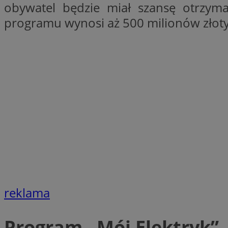
obywatel będzie miał szansę otrzym
openstat_1gz8lx8d
programu wynosi aż 500 milionów złot
_ga_DEDM2KCVWQ
_ga
VISITOR_INFO1_LIV
_clsk
ustat_6nfvwhmzau
_clsk
MUID
FCCDCF
reklama
__eoi
Program „Mój Elektryk” 