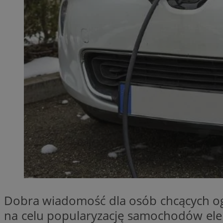
QeSessID
MvSessID
SessID
CookieScriptConse
VISITOR_PRIVACY_
Nazwa
Nazwa
__Secure-YNID
Nazwa
OAID
Dobra wiadomość dla osób chcących ogr
SRM_B
na celu popularyzację samochodów elek