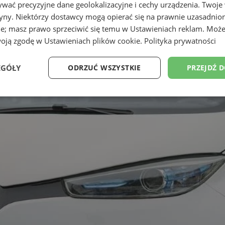
wać precyzyjne dane geolokalizacyjne i cechy urządzenia. Twoje
tryny. Niektórzy dostawcy mogą opierać się na prawnie uzasadnio
ie; masz prawo sprzeciwić się temu w
Ustawieniach reklam
. Może
woją zgodę w
Ustawieniach plików cookie
.
Polityka prywatności
EGÓŁY
ODRZUĆ WSZYSTKIE
PRZEJDŹ 
Wydajność
Targetowanie
Funkcjonalność
Ni
ezbędne
Wydajność
Targetowanie
Funkcjonalność
Niesklasyfikow
ie umożliwiają korzystanie z podstawowych funkcji strony internetowej, takich jak log
Bez niezbędnych plików cookie nie można prawidłowo korzystać ze strony internetowe
Provider
/
Okres
Opis
Domena
przechowywania