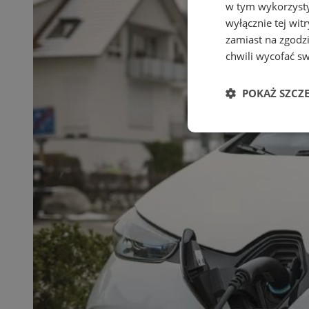
w tym wykorzysty
wyłącznie tej wi
zamiast na zgodz
chwili wycofać s
POKAŻ SZCZ
Niezbędne
Ni
Niezbędne pliki cook
zarządzanie kontem. 
Nazwa