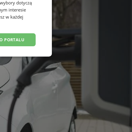
 wybory dotyczą
nym interesie
sz w każdej
DO PORTALU
esklasyfikowane
ane
owanie użytkownika i
j.