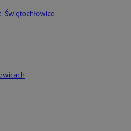
i Świętochłowice
łowicach