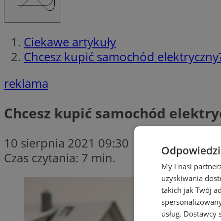
Ciekawe artykuły
Chcesz kupić samochód elektryczny?
reklama
Chcesz kupić samochód elektryc
10 sierpnia 2021 09:30
Odpowiedzia
Czas czytania: 7 min.
My i nasi partne
uzyskiwania dost
takich jak Twój a
spersonalizowanyc
usług.
Dostawcy s