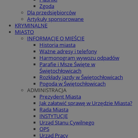
Zgoda
Dla przedsiębiorców
Artykuły sponsorowane
KRYMINALNE
MIASTO
INFORMACJE O MIEŚCIE
Historia miasta
Ważne adresy i telefony
Harmonogram wywozu odpadów
Parafie i Msze Święte w
Świętochłowicach
Rozkłady jazdy w Świętochłowicach
Pogoda w Świętochłowicach
ADMINISTRACJA
Prezydent Miasta
Jak załatwić sprawę w Urzędzie Miasta?
Rada Miasta
INSTYTUCJE
Urząd Stanu Cywilnego
OPS
Urząd Pracy