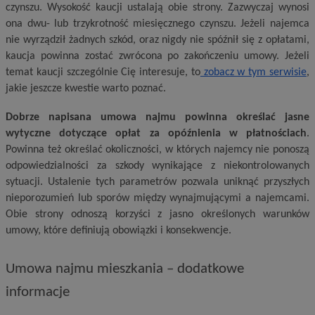
czynszu. Wysokość kaucji ustalają obie strony. Zazwyczaj wynosi
ona dwu- lub trzykrotność miesięcznego czynszu. Jeżeli najemca
nie wyrządził żadnych szkód, oraz nigdy nie spóźnił się z opłatami,
kaucja powinna zostać zwrócona po zakończeniu umowy. Jeżeli
temat kaucji szczególnie Cię interesuje, to
zobacz w tym serwisie
,
jakie jeszcze kwestie warto poznać.
Dobrze napisana umowa najmu powinna okre­ślać jasne
wytyczne dotyczące opłat za opóźnie­nia w płatnościach
.
Powinna też określać okoliczności, w których najemcy nie ponoszą
odpowie­dzialności za szkody wynikające z niekontrolowanych
sytuacji. Ustalenie­ tych parametrów pozwala uniknąć przyszłych
nieporozumień lub sporów między wynajmującymi a naje­mcami.
Obie strony odnoszą korzyści z jasno określonych warunków
umowy, które de­finiują obowiązki i konsekwencje.
Umowa najmu mieszkania – dodatkowe
informacje