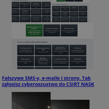
Fałszywe SMS-y, e-maile i strony. Tak
zgłosisz cyberoszustwo do CSIRT NASK