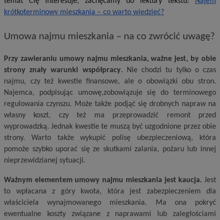
temat Cię interesuje, zachęcamy do lektury tekstu:
Najem
krótkoterminowy mieszkania – co warto wiedzieć?
Umowa najmu mieszkania – na co zwrócić uwagę?
Przy zawieraniu umowy najmu mieszkania, ważne jest, by obie
strony znały warunki współpracy
. Nie chodzi tu tylko o czas
najmu, czy też kwestie finansowe, ale o obowiązki obu stron.
Najemca, podpisując umowę,zobowiązuje się do terminowego
regulowania czynszu. Może także podjąć się drobnych napraw na
własny koszt, czy też ma przeprowadzić remont przed
wyprowadzką. Jednak kwestie te muszą być uzgodnione przez obie
strony. Warto także wykupić polisę ubezpieczeniową, która
pomoże szybko uporać się ze skutkami zalania, pożaru lub innej
nieprzewidzianej sytuacji.
Ważnym elementem umowy najmu mieszkania jest kaucja.
Jest
to wpłacana z góry kwota, która jest zabezpieczeniem dla
właściciela wynajmowanego mieszkania. Ma ona pokryć
ewentualne koszty związane z naprawami lub zaległościami