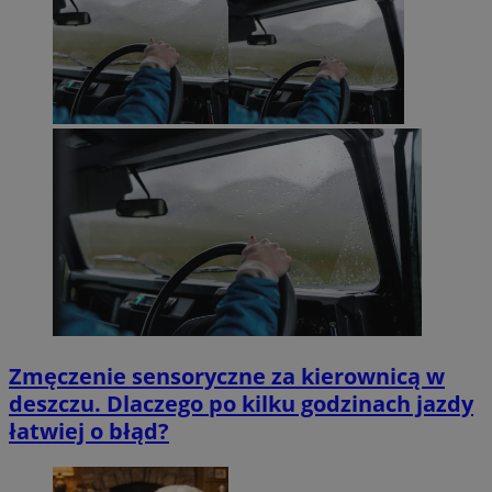
Zmęczenie sensoryczne za kierownicą w
deszczu. Dlaczego po kilku godzinach jazdy
łatwiej o błąd?