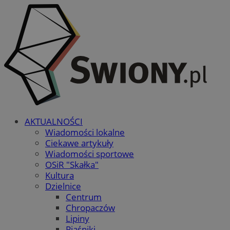
AKTUALNOŚCI
Wiadomości lokalne
Ciekawe artykuły
Wiadomości sportowe
OSiR "Skałka"
Kultura
Dzielnice
Centrum
Chropaczów
Lipiny
Piaśniki