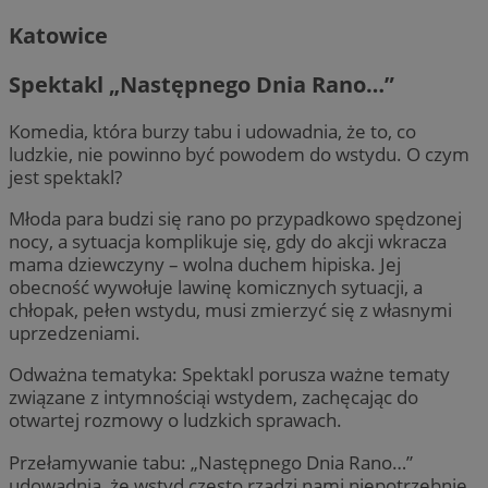
Katowice
Spektakl „Następnego Dnia Rano…”
Komedia, która burzy tabu i udowadnia, że to, co
ludzkie, nie powinno być powodem do wstydu. O czym
jest spektakl?
Młoda para budzi się rano po przypadkowo spędzonej
nocy, a sytuacja komplikuje się, gdy do akcji wkracza
mama dziewczyny – wolna duchem hipiska. Jej
obecność wywołuje lawinę komicznych sytuacji, a
chłopak, pełen wstydu, musi zmierzyć się z własnymi
uprzedzeniami.
Odważna tematyka: Spektakl porusza ważne tematy
związane z intymnościąi wstydem, zachęcając do
otwartej rozmowy o ludzkich sprawach.
Przełamywanie tabu: „Następnego Dnia Rano…”
udowadnia, że wstyd często rządzi nami niepotrzebnie,