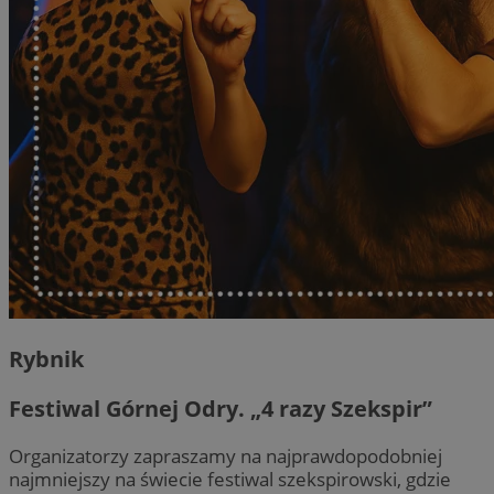
Rybnik
Festiwal Górnej Odry. „4 razy Szekspir”
Organizatorzy zapraszamy na najprawdopodobniej
najmniejszy na świecie festiwal szekspirowski, gdzie