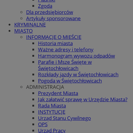
Zgoda
Dla przedsiębiorców
Artykuły sponsorowane
KRYMINALNE
MIASTO
INFORMACJE O MIEŚCIE
Historia miasta
Ważne adresy i telefony
Harmonogram wywozu odpadów
Parafie i Msze Święte w
Świętochłowicach
Rozkłady jazdy w Świętochłowicach
Pogoda w Świętochłowicach
ADMINISTRACJA
Prezydent Miasta
Jak załatwić sprawę w Urzędzie Miasta?
Rada Miasta
INSTYTUCJE
Urząd Stanu Cywilnego
OPS
Urząd Pracy