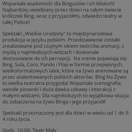
Wspaniała wiadomość dla Bingusiów i ich bliskich!
Najbardziej uwielbiany przez dzieci na całym świecie
króliczek Bing, wraz z przyjaciółmi, odwiedzi teatry w
całej Polsce!
Spektakl „Wielkie Urodziny” to międzynarodowa
produkcja w języku polskim. Przedstawienie zostało
zrealizowane pod czujnym okiem twórców animacji, z
myślą o najmłodszych widzach i doskonale
dostosowane do ich percepcji. Na scenie pojawiają się:
Bing, Sula, Coco, Pando i Flop w formie przepięknych,
wielkoformatowych lalek, które na żywo animowane są
przez utalentowanych polskich aktorów. Bing Na Żywo
to wielka teatralna przygoda! Wspaniała scenografia,
wesołe piosenki i duża dawka zabawy i interakcji z
małymi widzami. Dla najmłodszych to wyjątkowa okazja
do zobaczenia na żywo Binga i jego przyjaciół!
Spektakl przeznaczony jest dla dzieci w wieku od 1 do 3-
4 roku życia.
Godz. 10:00, Teatr Mały