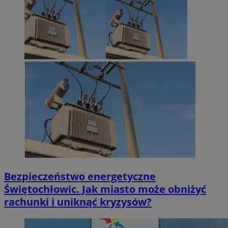
Bezpieczeństwo energetyczne
Świętochłowic. Jak miasto może obniżyć
rachunki i uniknąć kryzysów?