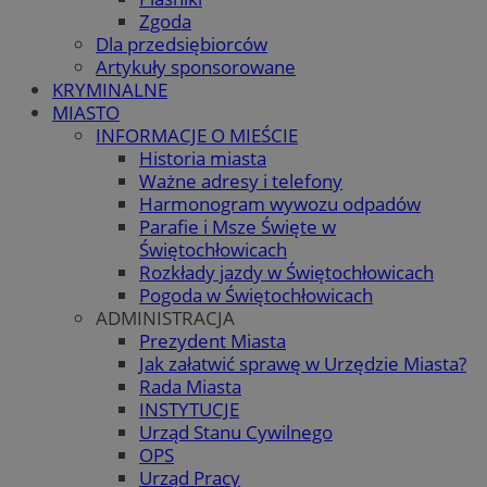
Zgoda
Dla przedsiębiorców
Artykuły sponsorowane
KRYMINALNE
MIASTO
INFORMACJE O MIEŚCIE
Historia miasta
Ważne adresy i telefony
Harmonogram wywozu odpadów
Parafie i Msze Święte w
Świętochłowicach
Rozkłady jazdy w Świętochłowicach
Pogoda w Świętochłowicach
ADMINISTRACJA
Prezydent Miasta
Jak załatwić sprawę w Urzędzie Miasta?
Rada Miasta
INSTYTUCJE
Urząd Stanu Cywilnego
OPS
Urząd Pracy