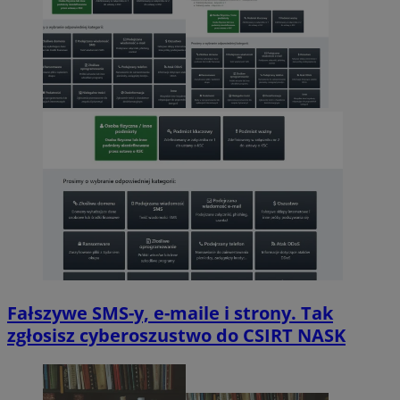
Fałszywe SMS-y, e-maile i strony. Tak
zgłosisz cyberoszustwo do CSIRT NASK