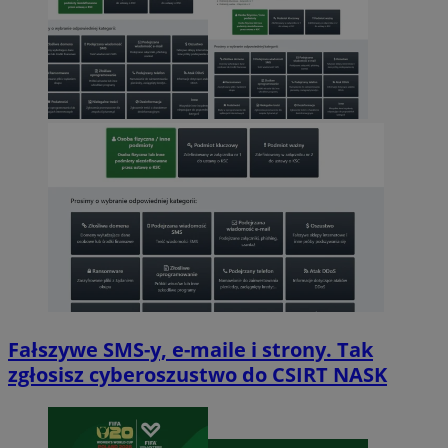
Fałszywe SMS-y, e-maile i strony. Tak
zgłosisz cyberoszustwo do CSIRT NASK