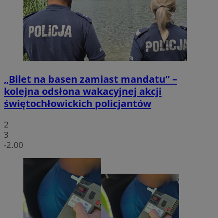
„Bilet na basen zamiast mandatu” –
kolejna odsłona wakacyjnej akcji
świętochłowickich policjantów
2
3
-2.00