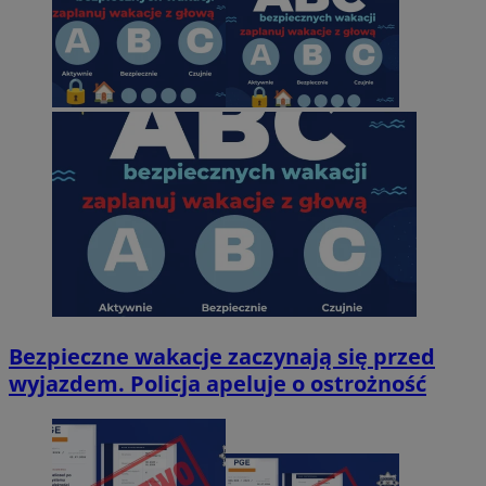
Bezpieczne wakacje zaczynają się przed
wyjazdem. Policja apeluje o ostrożność