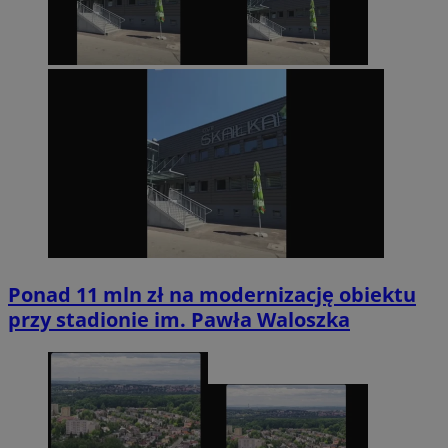
Ponad 11 mln zł na modernizację obiektu
przy stadionie im. Pawła Waloszka