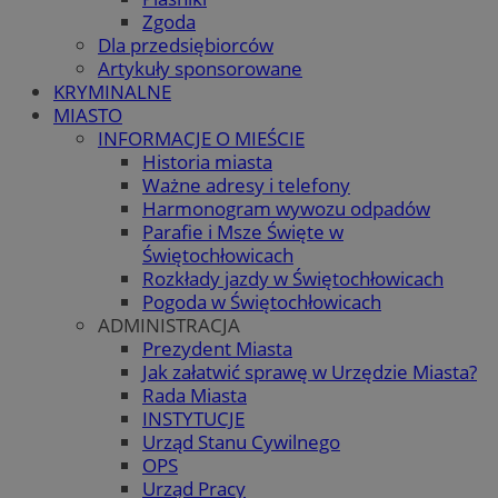
Zgoda
Dla przedsiębiorców
Artykuły sponsorowane
KRYMINALNE
MIASTO
INFORMACJE O MIEŚCIE
Historia miasta
Ważne adresy i telefony
Harmonogram wywozu odpadów
Parafie i Msze Święte w
Świętochłowicach
Rozkłady jazdy w Świętochłowicach
Pogoda w Świętochłowicach
ADMINISTRACJA
Prezydent Miasta
Jak załatwić sprawę w Urzędzie Miasta?
Rada Miasta
INSTYTUCJE
Urząd Stanu Cywilnego
OPS
Urząd Pracy