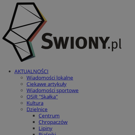
AKTUALNOŚCI
Wiadomości lokalne
Ciekawe artykuły
Wiadomości sportowe
OSiR "Skałka"
Kultura
Dzielnice
Centrum
Chropaczów
Lipiny
Piaśniki