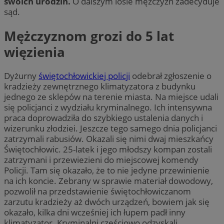
swoich urodzin.
O dalszym losie mężczyzn zadecyduje
sąd.
Mężczyznom grozi do 5 lat
więzienia
Dyżurny
świętochłowickiej policji
odebrał zgłoszenie o
kradzieży zewnętrznego klimatyzatora z budynku
jednego ze sklepów na terenie miasta. Na miejsce udali
się policjanci z wydziału kryminalnego. Ich intensywna
praca doprowadziła do szybkiego ustalenia danych i
wizerunku złodziei. Jeszcze tego samego dnia policjanci
zatrzymali rabusiów. Okazali się nimi dwaj mieszkańcy
Świętochłowic. 25-latek i jego młodszy kompan zostali
zatrzymani i przewiezieni do miejscowej komendy
Policji. Tam się okazało, że to nie jedyne przewinienie
na ich koncie. Zebrany w sprawie materiał dowodowy,
pozwolił na przedstawienie świętochłowiczanom
zarzutu kradzieży aż dwóch urządzeń, bowiem jak się
okazało, kilka dni wcześniej ich łupem padł inny
klimatyzator. Kryminalni częściowo odzyskali