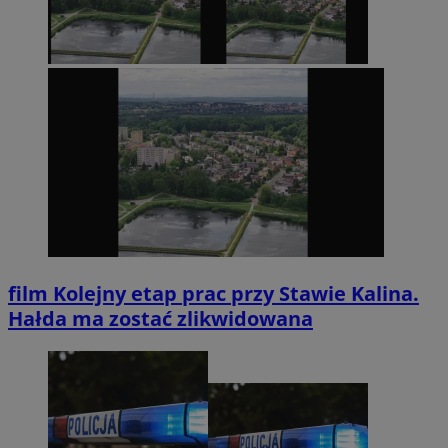
film
Kolejny etap prac przy Stawie Kalina.
Hałda ma zostać zlikwidowana