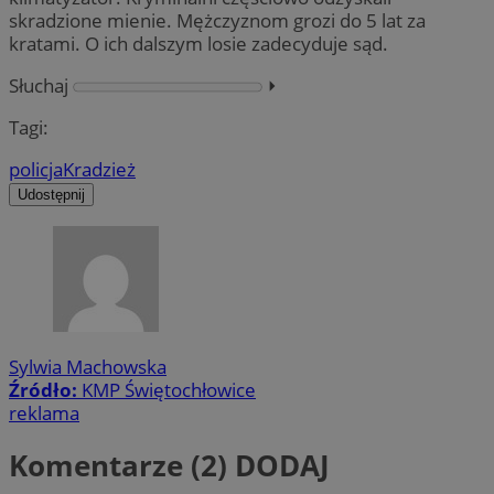
skradzione mienie. Mężczyznom grozi do 5 lat za
kratami. O ich dalszym losie zadecyduje sąd.
Słuchaj
⏵︎
Tagi:
policja
Kradzież
Udostępnij
Sylwia Machowska
Źródło:
KMP Świętochłowice
reklama
Komentarze (2)
DODAJ