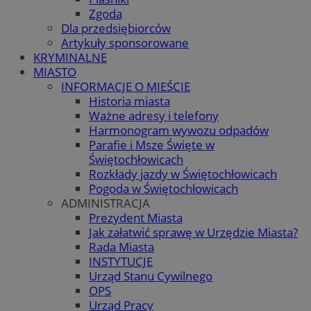
Zgoda
Dla przedsiębiorców
Artykuły sponsorowane
KRYMINALNE
MIASTO
INFORMACJE O MIEŚCIE
Historia miasta
Ważne adresy i telefony
Harmonogram wywozu odpadów
Parafie i Msze Święte w
Świętochłowicach
Rozkłady jazdy w Świętochłowicach
Pogoda w Świętochłowicach
ADMINISTRACJA
Prezydent Miasta
Jak załatwić sprawę w Urzędzie Miasta?
Rada Miasta
INSTYTUCJE
Urząd Stanu Cywilnego
OPS
Urząd Pracy