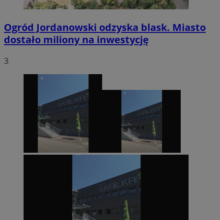
Ogród Jordanowski odzyska blask. Miasto
dostało miliony na inwestycję
3