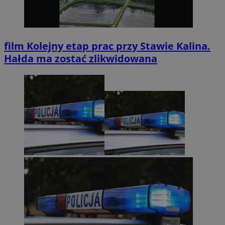
film
Kolejny etap prac przy Stawie Kalina.
Hałda ma zostać zlikwidowana