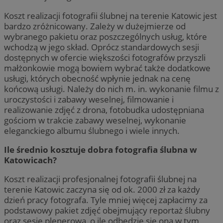
Koszt realizacji fotografii ślubnej na terenie Katowic jest
bardzo zróżnicowany. Zależy w dużejmierze od
wybranego pakietu oraz poszczególnych usług, które
wchodzą w jego skład. Oprócz standardowych sesji
dostępnych w ofercie większości fotografów przyszli
małżonkowie mogą bowiem wybrać także dodatkowe
usługi, których obecność wpłynie jednak na cenę
końcową usługi. Należy do nich m. in. wykonanie filmu z
uroczystości i zabawy weselnej, filmowanie i
realizowanie zdjęć z drona, fotobudka udostępniana
gościom w trakcie zabawy weselnej, wykonanie
eleganckiego albumu ślubnego i wiele innych.
Ile średnio kosztuje dobra fotografia ślubna w
Katowicach?
Koszt realizacji profesjonalnej fotografii ślubnej na
terenie Katowic zaczyna się od ok. 2000 zł za każdy
dzień pracy fotografa. Tyle mniej więcej zapłacimy za
podstawowy pakiet zdjęć obejmujący reportaż ślubny
oraz sesję plenerową, o ile odbędzie się ona w tym