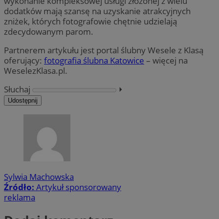
wykonanie kompleksowej usługi złożonej z wielu
dodatków mają szansę na uzyskanie atrakcyjnych
zniżek, których fotografowie chętnie udzielają
zdecydowanym parom.
Partnerem artykułu jest portal ślubny Wesele z Klasą
oferujący:
fotografia ślubna Katowice
– więcej na
WeselezKlasa.pl.
Słuchaj
⏵︎
Udostępnij
Sylwia Machowska
Źródło:
Artykuł sponsorowany
reklama