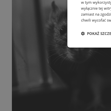
w tym wykorzysty
wyłącznie tej wi
zamiast na zgodz
chwili wycofać s
POKAŻ SZCZ
Niezbędne
Ni
Niezbędne pliki cook
zarządzanie kontem. 
Nazwa