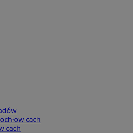
adów
tochłowicach
wicach