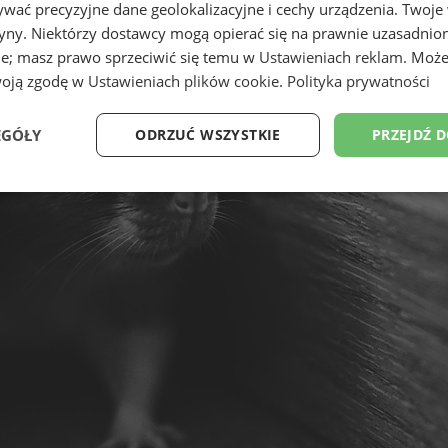
wać precyzyjne dane geolokalizacyjne i cechy urządzenia. Twoje
tryny. Niektórzy dostawcy mogą opierać się na prawnie uzasadnio
ie; masz prawo sprzeciwić się temu w
Ustawieniach reklam
. Może
woją zgodę w
Ustawieniach plików cookie
.
Polityka prywatności
EGÓŁY
ODRZUĆ WSZYSTKIE
PRZEJDŹ 
Wydajność
Targetowanie
Funkcjonalność
Ni
ezbędne
Wydajność
Targetowanie
Funkcjonalność
Niesklasyfikow
ie umożliwiają korzystanie z podstawowych funkcji strony internetowej, takich jak log
Bez niezbędnych plików cookie nie można prawidłowo korzystać ze strony internetowe
Provider
/
Okres
Opis
Domena
przechowywania