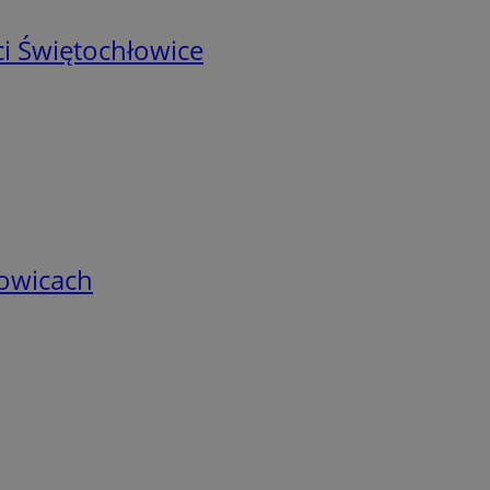
i Świętochłowice
łowicach