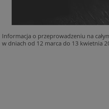
QeSessID
MvSessID
SessID
CookieScriptConse
Informacja o przeprowadzeniu na całym 
w dniach od 12 marca do 13 kwietnia 2
VISITOR_PRIVACY_
Nazwa
Nazwa
__Secure-YNID
Nazwa
OAID
SRM_B