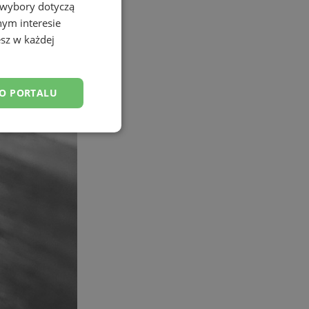
 wybory dotyczą
nym interesie
sz w każdej
DO PORTALU
esklasyfikowane
ane
owanie użytkownika i
j.