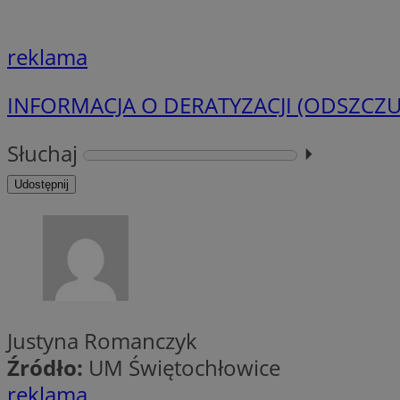
openstat_1gz8lx8d
_ga_DEDM2KCVWQ
reklama
_ga
INFORMACJA O DERATYZACJI (ODSZCZ
VISITOR_INFO1_LIV
Słuchaj
⏵︎
Udostępnij
_clsk
ustat_6nfvwhmzau
_clsk
MUID
FCCDCF
Justyna Romanczyk
__eoi
Źródło:
UM Świętochłowice
reklama