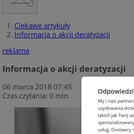
Ciekawe artykuły
Informacja o akcji deratyzacji
reklama
Informacja o akcji deratyzacji
06 marca 2018 07:45
Odpowiedzia
Czas czytania: 0 min.
My i nasi partne
uzyskiwania dost
takich jak Twój a
spersonalizowanyc
usług.
Dostawcy s