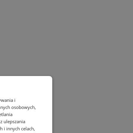
ywania i
danych osobowych,
etlania
az ulepszania
 i innych celach,