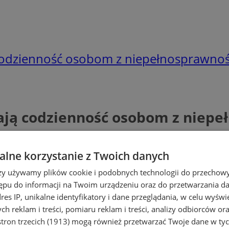
codzienność osobom z niepełnosprawnoś
ają codzienność osobom z niep
lne korzystanie z Twoich danych
rzy używamy plików cookie i podobnych technologii do przechow
ępu do informacji na Twoim urządzeniu oraz do przetwarzania 
dres IP, unikalne identyfikatory i dane przeglądania, w celu wyświ
h reklam i treści, pomiaru reklam i treści, analizy odbiorców or
tron trzecich (1913)
mogą również przetwarzać Twoje dane w tych