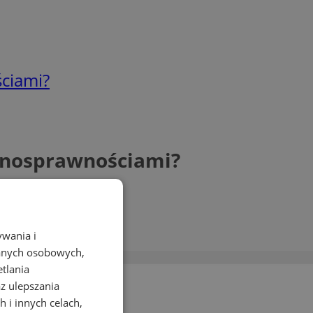
ciami?
ełnosprawnościami?
ywania i
danych osobowych,
etlania
az ulepszania
 i innych celach,