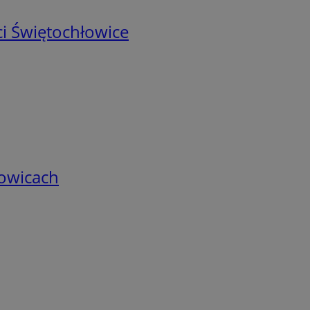
i Świętochłowice
łowicach