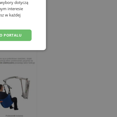
 wybory dotyczą
nym interesie
sz w każdej
DO PORTALU
esklasyfikowane
ane
owanie użytkownika i
j.