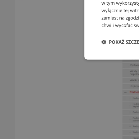
w tym wykorzysty
wyłącznie tej wi
zamiast na zgodz
chwili wycofać s
POKAŻ SZCZ
Niezbędne
Ni
Niezbędne pliki cook
zarządzanie kontem. 
Nazwa