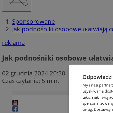
Sponsorowane
Jak podnośniki osobowe ułatwiają 
reklama
Jak podnośniki osobowe ułatwi
02 grudnia 2024 20:30
Odpowiedzia
Czas czytania: 5 min.
My i nasi partne
uzyskiwania dost
takich jak Twój a
spersonalizowanyc
usług.
Dostawcy s