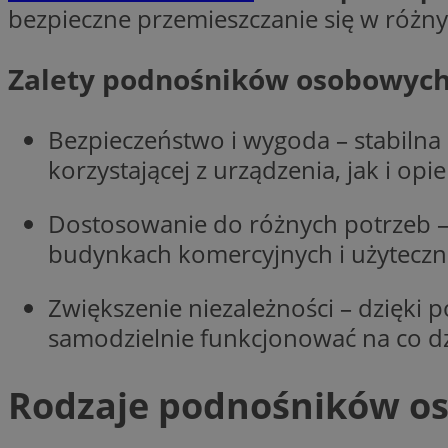
bezpieczne przemieszczanie się w różny
openstat_1gz8lx8d
_ga_DEDM2KCVWQ
Zalety podnośników osobowych
_ga
VISITOR_INFO1_LIV
Bezpieczeństwo i wygoda – stabilna
korzystającej z urządzenia, jak i op
_clsk
Dostosowanie do różnych potrzeb 
ustat_6nfvwhmzau
budynkach komercyjnych i użyteczno
_clsk
Zwiększenie niezależności – dzięk
samodzielnie funkcjonować na co dz
MUID
FCCDCF
Rodzaje podnośników o
__eoi