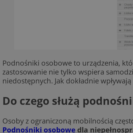
QeSessID
MvSessID
SessID
CookieScriptConse
VISITOR_PRIVACY_
Podnośniki osobowe to urządzenia, któ
zastosowanie nie tylko wspiera samodzi
niedostępnych. Jak dokładnie wpływają
Do czego służą podnośn
Nazwa
Nazwa
__Secure-YNID
Nazwa
OAID
Osoby z ograniczoną mobilnością często 
SRM_B
Podnośniki osobowe
dla niepełnosp