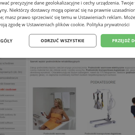
wać precyzyjne dane geolokalizacyjne i cechy urządzenia. Twoje
tryny. Niektórzy dostawcy mogą opierać się na prawnie uzasadnio
ie; masz prawo sprzeciwić się temu w
Ustawieniach reklam
. Może
woją zgodę w
Ustawieniach plików cookie
.
Polityka prywatności
EGÓŁY
ODRZUĆ WSZYSTKIE
PRZEJDŹ 
Wydajność
Targetowanie
Funkcjonalność
Ni
ezbędne
Wydajność
Targetowanie
Funkcjonalność
Niesklasyfikow
ie umożliwiają korzystanie z podstawowych funkcji strony internetowej, takich jak log
Bez niezbędnych plików cookie nie można prawidłowo korzystać ze strony internetowe
Provider
/
Okres
Opis
Domena
przechowywania