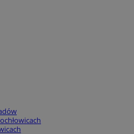
adów
tochłowicach
wicach