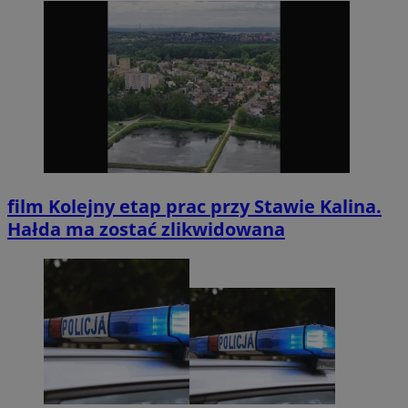
film
Kolejny etap prac przy Stawie Kalina.
Hałda ma zostać zlikwidowana