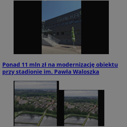
Ponad 11 mln zł na modernizację obiektu
przy stadionie im. Pawła Waloszka