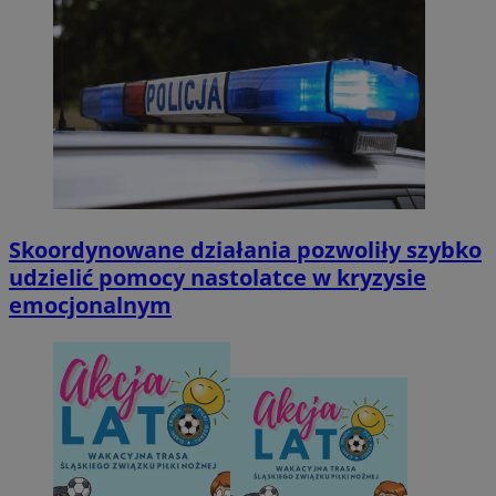
Skoordynowane działania pozwoliły szybko
udzielić pomocy nastolatce w kryzysie
emocjonalnym