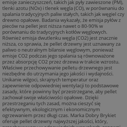
emisje zanieczyszczeń, takich jak pyły zawieszone (PM),
tlenki azotu (NOx) i tlenek węgla (CO), w porównaniu do
spalania tradycyjnych paliw stałych, takich jak węgiel czy
drewno opałowe. Badania wykazały, że emisja pyłów z
pieców na pellet jest niższa nawet o 80-90% w
porównaniu do tradycyjnych kotłów węglowych.
Również emisja dwutlenku węgla (CO2) jest znacznie
niższa, co sprawia, że pellet drzewny jest uznawany za
paliwo o neutralnym bilansie węglowym, ponieważ
emisje CO2 podczas jego spalania są równoważone
przez absorpcję CO2 przez drzewa w trakcie wzrostu.
Właściwe przechowywanie pelletu drzewnego jest
niezbędne do utrzymania jego jakości i wydajności.
Unikanie wilgoci, skrajnych temperatur oraz
zapewnienie odpowiedniej wentylacji to podstawowe
zasady, które powinny być przestrzegane, aby pellet
zachował swoje właściwości opałowe. Dzięki
przestrzeganiu tych zasad, można cieszyć się
efektywnym, ekologicznym i ekonomicznym
ogrzewaniem przez długi czas. Marka Dobry Brykiet
oferuje pellet drzewny najwyższej jakości, który,