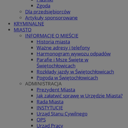
Zgoda
Dla przedsiębiorców
Artykuły sponsorowane
KRYMINALNE
MIASTO
INFORMACJE O MIEŚCIE
Historia miasta
Ważne adresy i telefony
Harmonogram wywozu odpadów
Parafie i Msze Święte w
Świętochłowicach
Rozkłady jazdy w Świętochłowicach
Pogoda w Świętochłowicach
ADMINISTRACJA
Prezydent Miasta
Jak załatwić sprawę w Urzędzie Miasta?
Rada Miasta
INSTYTUCJE
Urząd Stanu Cywilnego
OPS
Urząd Pracy