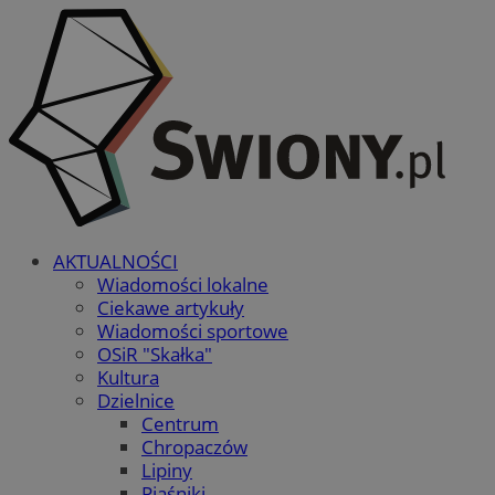
AKTUALNOŚCI
Wiadomości lokalne
Ciekawe artykuły
Wiadomości sportowe
OSiR "Skałka"
Kultura
Dzielnice
Centrum
Chropaczów
Lipiny
Piaśniki