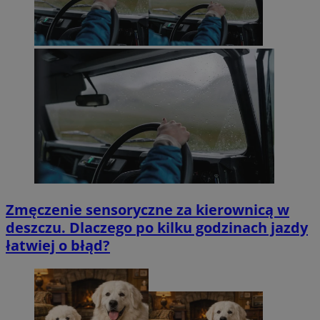
Zmęczenie sensoryczne za kierownicą w
deszczu. Dlaczego po kilku godzinach jazdy
łatwiej o błąd?