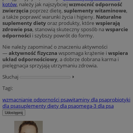
kotów
, należy jak najszybciej
wzmocnić odporność
zwierzęcia
poprzez dietę,
suplementy witaminowe
,
a także poprawić warunki życia i higieny.
Naturalne
suplementy diety
oraz produkty, które
wspierają
zdrowie psa
, stanowią skuteczny sposób na
wsparcie
odporności
i szybszy powrót do formy.
Nie należy zapominać o znaczeniu aktywności
—
aktywność fizyczna
wspomaga krążenie i
wspiera
układ odpornościowy
, a dobrze dobrana karma i
pielęgnacja sprzyjają utrzymaniu zdrowia.
Słuchaj
⏵︎
Tagi:
wzmacnianie odporności psa
witaminy dla psa
probiotyki
dla psa
suplementy diety dla psa
omega-3 dla psa
Udostępnij