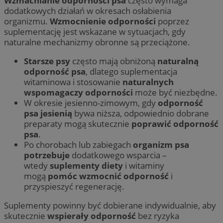
Wzmacnianie odporności psa
często wymaga
dodatkowych działań w okresach osłabienia
organizmu.
Wzmocnienie odporności
poprzez
suplementację jest wskazane w sytuacjach, gdy
naturalne mechanizmy obronne są przeciążone.
Starsze psy
często mają obniżoną
naturalną
odporność psa
, dlatego suplementacja
witaminowa i stosowanie
naturalnych
wspomagaczy odporności
może być niezbędne.
W okresie jesienno-zimowym, gdy
odporność
psa jesienią
bywa niższa, odpowiednio dobrane
preparaty mogą skutecznie
poprawić odporność
psa
.
Po chorobach lub zabiegach
organizm psa
potrzebuje
dodatkowego wsparcia –
wtedy
suplementy diety
i witaminy
mogą
pomóc wzmocnić odporność
i
przyspieszyć regenerację.
Suplementy powinny być dobierane indywidualnie, aby
skutecznie
wspierały odporność
bez ryzyka