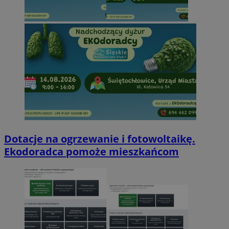
Dotacje na ogrzewanie i fotowoltaikę.
Ekodoradca pomoże mieszkańcom