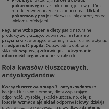
Probiotyki
wspierają
zdrowie układu
pokarmowego
oraz mikrobiotę jelitową, która
ma kluczowe znaczenie dla odporności.
Układ
pokarmowy psa
jest pierwszą linią obrony przed
wieloma infekcjami.
Regularne
wzbogacenie diety psa
o naturalne
produkty zwiększające odporność i
naturalne
przysmaki
zawierające witaminy może realnie wpłynąć
na
odporność pupila
. Odpowiednio dobrane
składniki
wspierają zdrowie psa
i
utrzymanie
odporności organizmu
przez cały rok.
Rola kwasów tłuszczowych,
antyoksydantów
Kwasy tłuszczowe omega-3
i
antyoksydanty
to
kolejne kluczowe elementy diety wspierającej
odporność. Wysokiej jakości tłuszcze, np.
olej z
łososia
,
wzmacniają układ odpornościowy
, działają
przeciwzapalnie i wpływają na prawidłowe
działanie