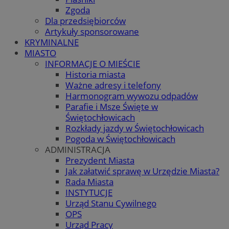
Zgoda
Dla przedsiębiorców
Artykuły sponsorowane
KRYMINALNE
MIASTO
INFORMACJE O MIEŚCIE
Historia miasta
Ważne adresy i telefony
Harmonogram wywozu odpadów
Parafie i Msze Święte w
Świętochłowicach
Rozkłady jazdy w Świętochłowicach
Pogoda w Świętochłowicach
ADMINISTRACJA
Prezydent Miasta
Jak załatwić sprawę w Urzędzie Miasta?
Rada Miasta
INSTYTUCJE
Urząd Stanu Cywilnego
OPS
Urząd Pracy