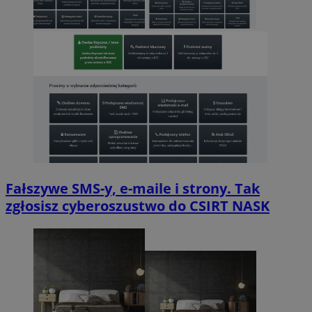
Fałszywe SMS-y, e-maile i strony. Tak
zgłosisz cyberoszustwo do CSIRT NASK