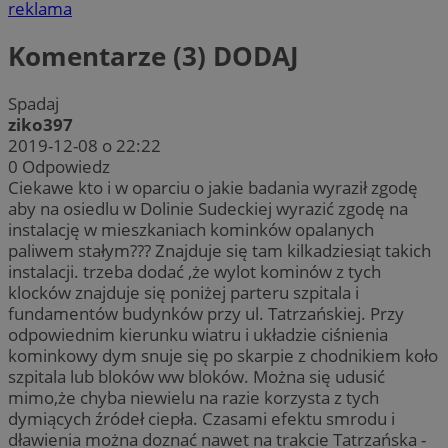
reklama
Komentarze (3)
DODAJ
Spadaj
ziko397
2019-12-08 o 22:22
0
Odpowiedz
Ciekawe kto i w oparciu o jakie badania wyraził zgodę
aby na osiedlu w Dolinie Sudeckiej wyrazić zgodę na
instalację w mieszkaniach kominków opalanych
paliwem stałym??? Znajduje się tam kilkadziesiąt takich
instalacji. trzeba dodać ,że wylot kominów z tych
klocków znajduje się poniżej parteru szpitala i
fundamentów budynków przy ul. Tatrzańskiej. Przy
odpowiednim kierunku wiatru i układzie ciśnienia
kominkowy dym snuje się po skarpie z chodnikiem koło
szpitala lub bloków ww bloków. Można się udusić
mimo,że chyba niewielu na razie korzysta z tych
dymiących źródeł ciepła. Czasami efektu smrodu i
dławienia można doznać nawet na trakcie Tatrzańska -