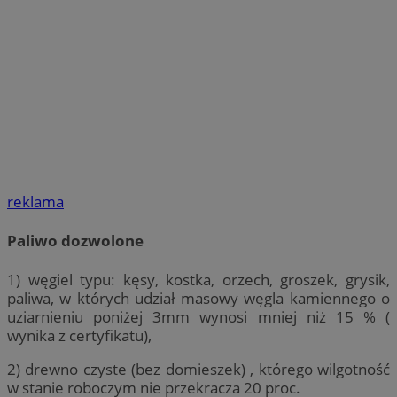
reklama
Paliwo dozwolone
1) węgiel typu: kęsy, kostka, orzech, groszek, grysik,
paliwa, w których udział masowy węgla kamiennego o
uziarnieniu poniżej 3mm wynosi mniej niż 15 % (
wynika z certyfikatu),
2) drewno czyste (bez domieszek) , którego wilgotność
w stanie roboczym nie przekracza 20 proc.