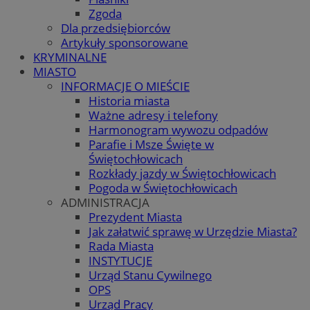
Zgoda
Dla przedsiębiorców
Artykuły sponsorowane
KRYMINALNE
MIASTO
INFORMACJE O MIEŚCIE
Historia miasta
Ważne adresy i telefony
Harmonogram wywozu odpadów
Parafie i Msze Święte w
Świętochłowicach
Rozkłady jazdy w Świętochłowicach
Pogoda w Świętochłowicach
ADMINISTRACJA
Prezydent Miasta
Jak załatwić sprawę w Urzędzie Miasta?
Rada Miasta
INSTYTUCJE
Urząd Stanu Cywilnego
OPS
Urząd Pracy