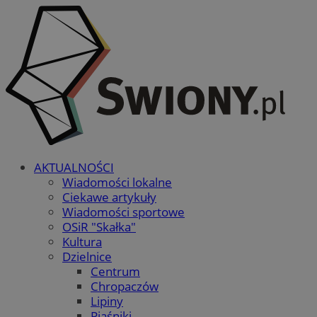
AKTUALNOŚCI
Wiadomości lokalne
Ciekawe artykuły
Wiadomości sportowe
OSiR "Skałka"
Kultura
Dzielnice
Centrum
Chropaczów
Lipiny
Piaśniki