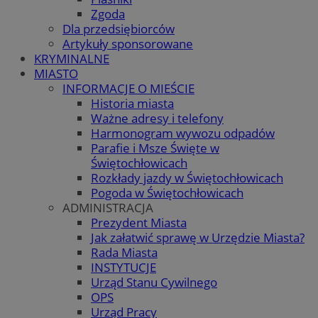
Zgoda
Dla przedsiębiorców
Artykuły sponsorowane
KRYMINALNE
MIASTO
INFORMACJE O MIEŚCIE
Historia miasta
Ważne adresy i telefony
Harmonogram wywozu odpadów
Parafie i Msze Święte w
Świętochłowicach
Rozkłady jazdy w Świętochłowicach
Pogoda w Świętochłowicach
ADMINISTRACJA
Prezydent Miasta
Jak załatwić sprawę w Urzędzie Miasta?
Rada Miasta
INSTYTUCJE
Urząd Stanu Cywilnego
OPS
Urząd Pracy