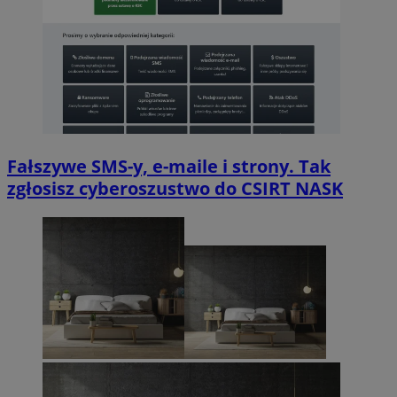
Fałszywe SMS-y, e-maile i strony. Tak
zgłosisz cyberoszustwo do CSIRT NASK