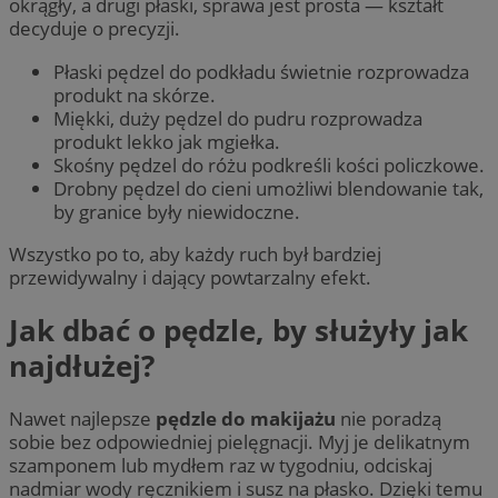
okrągły, a drugi płaski, sprawa jest prosta — kształt
decyduje o precyzji.
Płaski pędzel do podkładu świetnie rozprowadza
produkt na skórze.
Miękki, duży pędzel do pudru rozprowadza
produkt lekko jak mgiełka.
Skośny pędzel do różu podkreśli kości policzkowe.
Drobny pędzel do cieni umożliwi blendowanie tak,
by granice były niewidoczne.
Wszystko po to, aby każdy ruch był bardziej
przewidywalny i dający powtarzalny efekt.
Jak dbać o pędzle, by służyły jak
najdłużej?
Nawet najlepsze
pędzle do makijażu
nie poradzą
sobie bez odpowiedniej pielęgnacji. Myj je delikatnym
szamponem lub mydłem raz w tygodniu, odciskaj
nadmiar wody ręcznikiem i susz na płasko. Dzięki temu