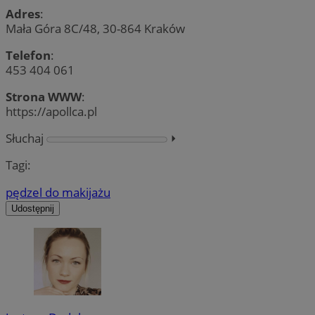
Adres
:
Mała Góra 8C/48, 30-864 Kraków
Telefon
:
453 404 061
Strona WWW
:
https://apollca.pl
Słuchaj
⏵︎
Tagi:
pędzel do makijażu
Udostępnij