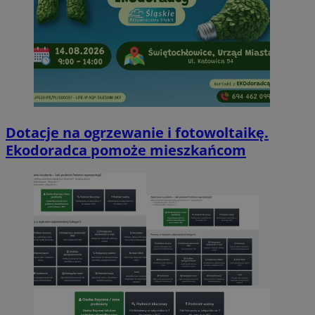
Dotacje na ogrzewanie i fotowoltaikę.
Ekodoradca pomoże mieszkańcom