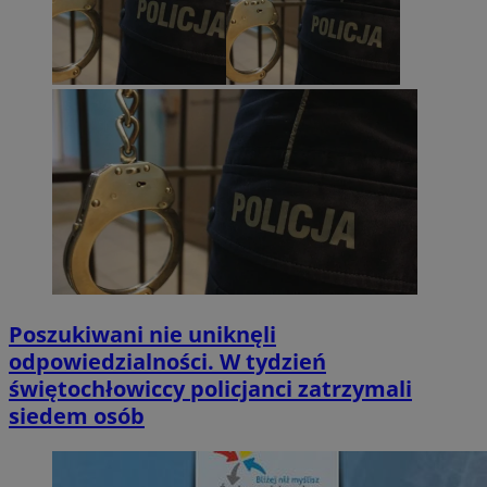
Poszukiwani nie uniknęli
odpowiedzialności. W tydzień
świętochłowiccy policjanci zatrzymali
siedem osób