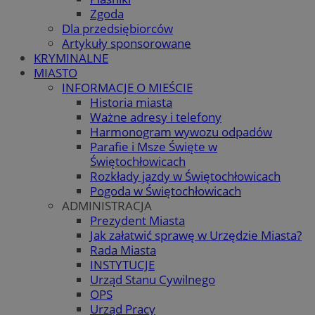
Zgoda
Dla przedsiębiorców
Artykuły sponsorowane
KRYMINALNE
MIASTO
INFORMACJE O MIEŚCIE
Historia miasta
Ważne adresy i telefony
Harmonogram wywozu odpadów
Parafie i Msze Święte w
Świętochłowicach
Rozkłady jazdy w Świętochłowicach
Pogoda w Świętochłowicach
ADMINISTRACJA
Prezydent Miasta
Jak załatwić sprawę w Urzędzie Miasta?
Rada Miasta
INSTYTUCJE
Urząd Stanu Cywilnego
OPS
Urząd Pracy