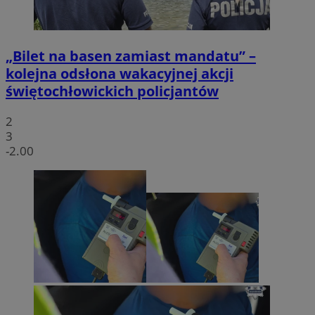
„Bilet na basen zamiast mandatu” –
kolejna odsłona wakacyjnej akcji
świętochłowickich policjantów
2
3
-2.00