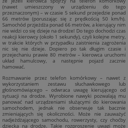
że jeżeli kierowca spojrzy na telefon komórkowy
(nawet umieszczony w urządzeniu do tego
przeznaczonym) – w czasie 5 sekund przejedzie ponad
66 metrów (poruszając się z prędkością 50 km/h).
Samochód przjeżdża ponad 66 metrów, a kierujący nim
nie widzi co się dzieje na drodze! Do tego dochodzi czas
reakcji kierowcy (około 1 sekundy), czyli kolejne metry,
w trakcie których w przypadku zaistnienia zagrożenia
nic się nie dzieje. Dopiero po tak długim czasie i
przejechaniu prawie 80 metrów – kierowca uruchomi
układ hamulcowy, a następnie pojazd zacznie
hamować.
Rozmawanie przez telefon komórkowy – nawet z
wykorzystaniem zestawu słuchawkowego lub
głośnomówiącego – odwraca uwagę kierującego od
sytuacji na drodze. Wyrobione nawyki pozwalają mu
panować nad urządzeniami służącymi do kierowania
samochodem, jednak nie obserwuje tak bacznie
zmieniających się okoliczności. Może nie zauważyć
nadjeżdżającego samochodu, rowerzysty, czy choćby
dziecka na drodze. Takie rozproszenie uwagi może