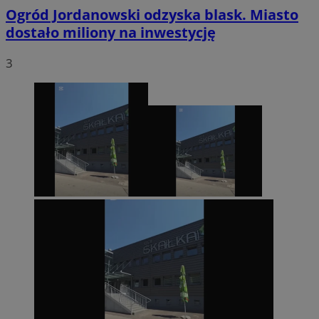
Ogród Jordanowski odzyska blask. Miasto
dostało miliony na inwestycję
3