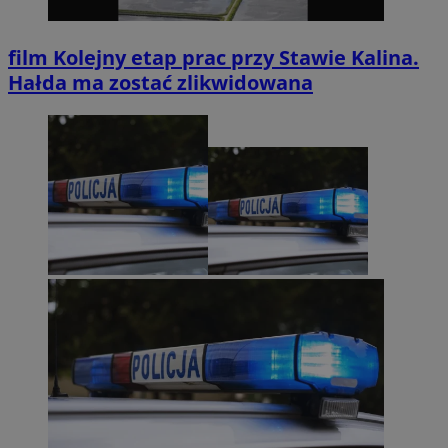
film
Kolejny etap prac przy Stawie Kalina.
Hałda ma zostać zlikwidowana