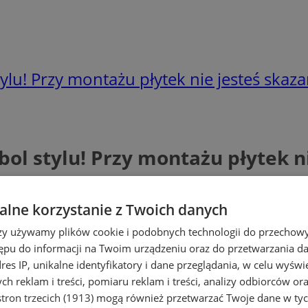
tylu! Przy montażu płytek nie jesteś ska
bol stylu! Przy montażu płytek 
lne korzystanie z Twoich danych
rzy używamy plików cookie i podobnych technologii do przechow
ępu do informacji na Twoim urządzeniu oraz do przetwarzania 
dres IP, unikalne identyfikatory i dane przeglądania, w celu wyświ
h reklam i treści, pomiaru reklam i treści, analizy odbiorców or
tron trzecich (1913)
mogą również przetwarzać Twoje dane w tych