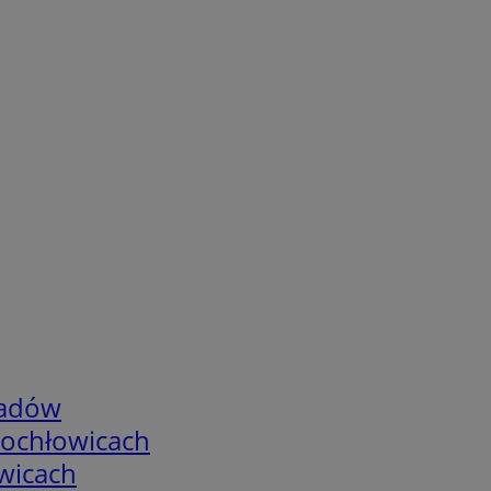
adów
tochłowicach
wicach