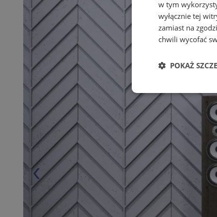
w tym wykorzysty
wyłącznie tej wi
zamiast na zgodz
chwili wycofać s
POKAŻ SZCZ
Niezbędne
Ni
Niezbędne pliki cook
zarządzanie kontem. 
Nazwa