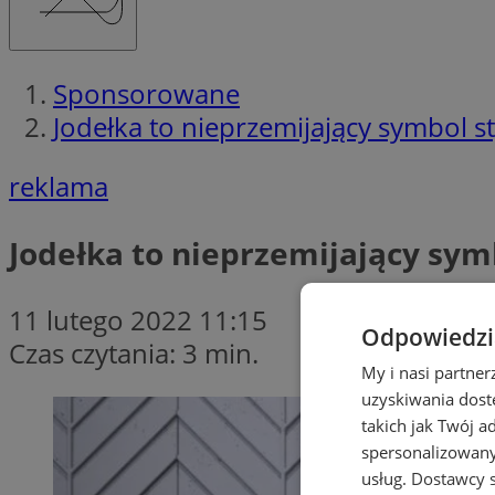
Sponsorowane
Jodełka to nieprzemijający symbol s
reklama
Jodełka to nieprzemijający sym
11 lutego 2022 11:15
Odpowiedzia
Czas czytania: 3 min.
My i nasi partne
uzyskiwania dost
takich jak Twój a
spersonalizowanyc
usług.
Dostawcy s