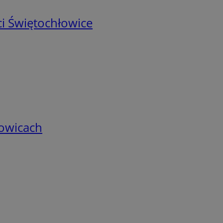
i Świętochłowice
łowicach