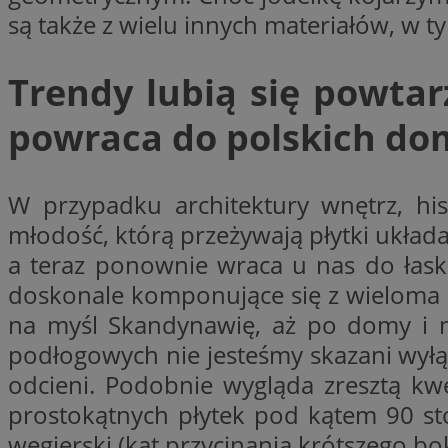
są także z wielu innych materiałów, w t
openstat_1gz8lx8d
_ga_DEDM2KCVWQ
Trendy lubią się powtar
_ga
VISITOR_INFO1_LIV
powraca do polskich d
W przypadku architektury wnętrz, hist
_clsk
młodość, którą przeżywają płytki ukła
ustat_6nfvwhmzau
a teraz ponownie wraca u nas do łas
_clsk
doskonale komponujące się z wieloma r
na myśl Skandynawię, aż po domy i mi
MUID
podłogowych nie jesteśmy skazani wyłą
FCCDCF
odcieni. Podobnie wygląda zresztą kw
__eoi
prostokątnych płytek pod kątem 90 sto
węgierski (kąt przycinania krótszego bo