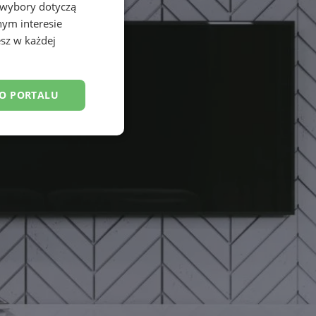
 wybory dotyczą
nym interesie
sz w każdej
DO PORTALU
esklasyfikowane
ane
owanie użytkownika i
j.