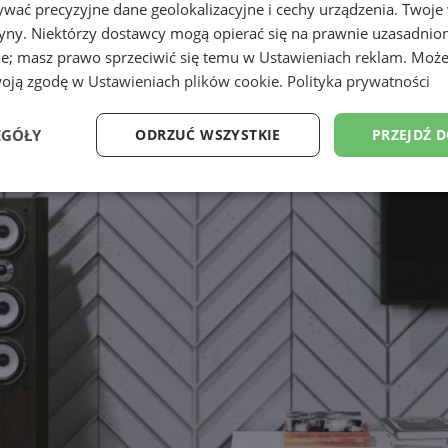
wać precyzyjne dane geolokalizacyjne i cechy urządzenia. Twoje
tryny. Niektórzy dostawcy mogą opierać się na prawnie uzasadnio
ie; masz prawo sprzeciwić się temu w
Ustawieniach reklam
. Może
woją zgodę w
Ustawieniach plików cookie
.
Polityka prywatności
EGÓŁY
ODRZUĆ WSZYSTKIE
PRZEJDŹ 
Wydajność
Targetowanie
Funkcjonalność
Ni
ezbędne
Wydajność
Targetowanie
Funkcjonalność
Niesklasyfikow
ie umożliwiają korzystanie z podstawowych funkcji strony internetowej, takich jak log
Bez niezbędnych plików cookie nie można prawidłowo korzystać ze strony internetowe
Provider
/
Okres
Opis
Domena
przechowywania