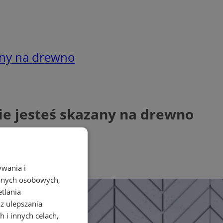
zany na drewno
nie jesteś skazany na drewno
ywania i
danych osobowych,
etlania
az ulepszania
 i innych celach,