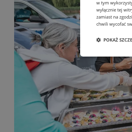
w tym wykorzysty
wyłącznie tej wi
zamiast na zgodz
chwili wycofać s
POKAŻ SZCZ
Niezbędne
Ni
Niezbędne pliki cook
zarządzanie kontem. 
Nazwa