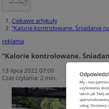
Ciekawe artykuły
“Kalorie kontrolowane. Śniadanie na
reklama
“Kalorie kontrolowane. Śniadani
13 lipca 2022 07:00
Odpowiedzia
Czas czytania: 2 min.
My i nasi partne
uzyskiwania dost
takich jak Twój a
spersonalizowanyc
usług.
Dostawcy s