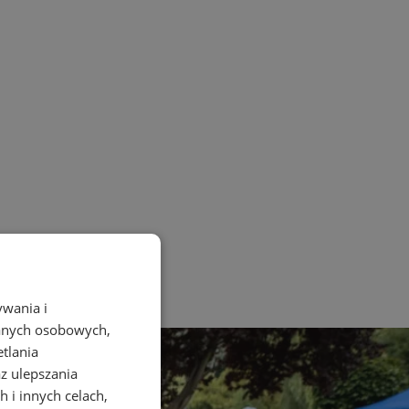
ywania i
danych osobowych,
etlania
az ulepszania
 i innych celach,