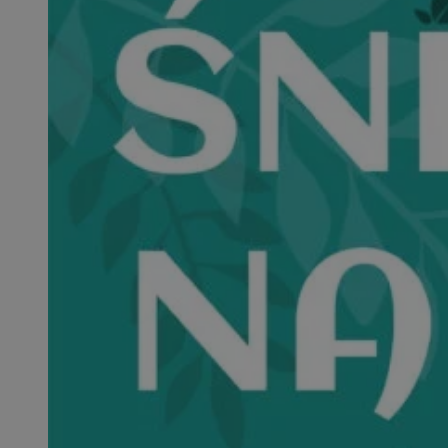
openstat_1gz8lx8d
_ga_DEDM2KCVWQ
_ga
VISITOR_INFO1_LIV
_clsk
ustat_6nfvwhmzau
_clsk
MUID
FCCDCF
__eoi