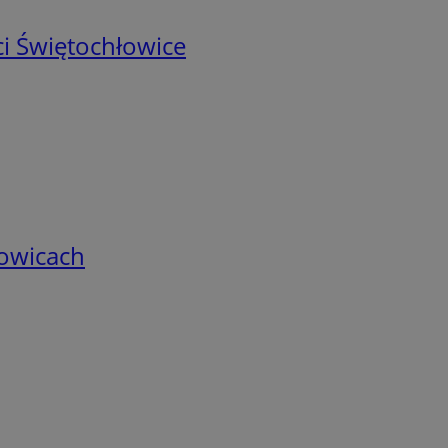
i Świętochłowice
łowicach