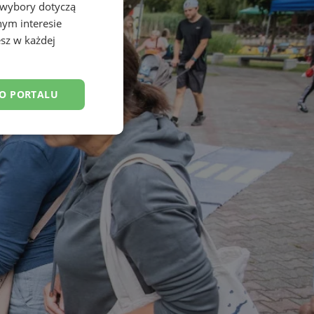
 wybory dotyczą
nym interesie
sz w każdej
DO PORTALU
esklasyfikowane
ane
owanie użytkownika i
j.