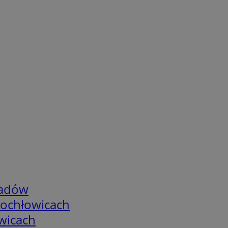
adów
tochłowicach
wicach