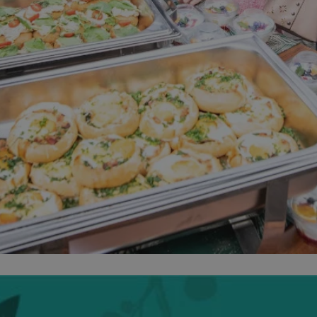
swiony.pl
1 rok
Ten plik cookie przechowuje identyfik
swiony.pl
1 rok
Ten plik cookie przechowuje identyfik
swiony.pl
1 rok
Ten plik cookie przechowuje identyfik
nt
4 tygodnie 2 dni
Ten plik cookie jest używany przez 
CookieScript
Script.com do zapamiętywania prefe
swiony.pl
zgody użytkownika na pliki cookie. J
aby baner cookie Cookie-Script.com 
METADATA
5 miesięcy 4
Ten plik cookie przechowuje informa
YouTube
tygodnie
użytkownika oraz jego preferencjac
.youtube.com
prywatności podczas korzystania z wi
wybory dotyczące polityki prywatnoś
zgody, zapewniając ich przestrzegan
wizytach. Dzięki temu użytkownik 
konfigurować swoich preferencji, co
zgodność z regulacjami ochrony dan
Polityce prywatności Google
Provider
/
Domena
Okres przechowywania
Provider
/
Okres
Opis
.youtube.com
5 miesięcy 4 tygodnie
Domena
przechowywania
Provider
/
Okres
Opis
Domena
przechowywania
1 rok
Powiązany z platformą reklamową banerów
OpenX
wydawców. Rejestruje, czy zostały wyświetl
Technologies
1 rok
Jest to własny plik co
Microsoft
reklamy. Podobno używane tylko do zwiększ
który zapewnia prawid
Inc.
Corporation
a nie do kierowania na użytkowników. Jako 
witryny.
reklama.silnet.pl
.c.bing.com