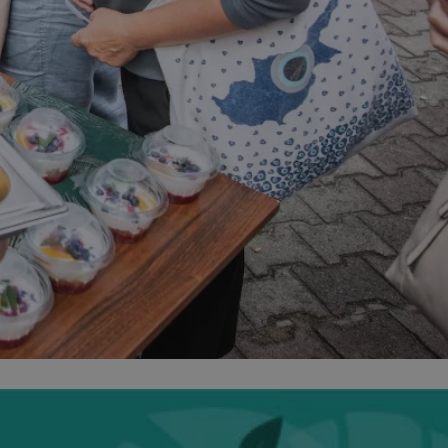
ator sesji.
ator sesji.
ator sesji.
usługę Cookie-
rencji dotyczących
est to konieczne,
działał poprawnie.
cje o zgodzie
h dotyczących
tryny. Rejestruje
ci i ustawień
ie w kolejnych
nie musi ponownie
 zwiększa wygodę i
ych.
Opis
 OpenX dla
one określone
okie Microsoft MSN,
enia skuteczności,
łowe działanie tej
plik cookie