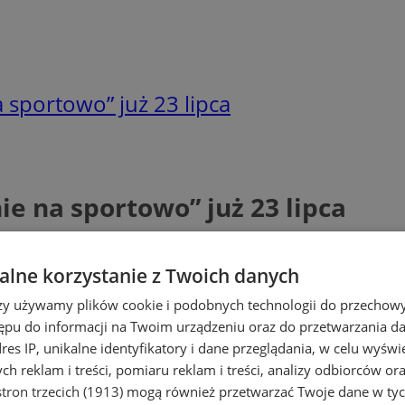
 sportowo” już 23 lipca
e na sportowo” już 23 lipca
lne korzystanie z Twoich danych
rzy używamy plików cookie i podobnych technologii do przechow
ępu do informacji na Twoim urządzeniu oraz do przetwarzania 
dres IP, unikalne identyfikatory i dane przeglądania, w celu wyświ
h reklam i treści, pomiaru reklam i treści, analizy odbiorców or
tron trzecich (1913)
mogą również przetwarzać Twoje dane w tych