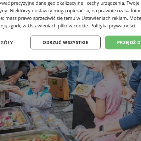
wać precyzyjne dane geolokalizacyjne i cechy urządzenia. Twoje
tryny. Niektórzy dostawcy mogą opierać się na prawnie uzasadnio
ie; masz prawo sprzeciwić się temu w
Ustawieniach reklam
. Może
woją zgodę w
Ustawieniach plików cookie
.
Polityka prywatności
EGÓŁY
ODRZUĆ WSZYSTKIE
PRZEJDŹ 
Wydajność
Targetowanie
Funkcjonalność
Ni
ezbędne
Wydajność
Targetowanie
Funkcjonalność
Niesklasyfikow
ie umożliwiają korzystanie z podstawowych funkcji strony internetowej, takich jak log
Bez niezbędnych plików cookie nie można prawidłowo korzystać ze strony internetowe
Provider
/
Okres
Opis
Domena
przechowywania