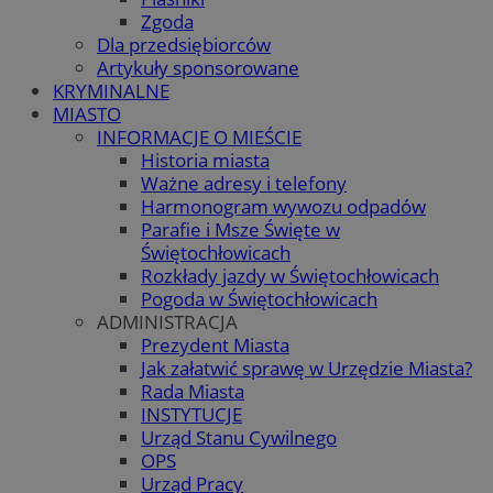
Zgoda
Dla przedsiębiorców
Artykuły sponsorowane
KRYMINALNE
MIASTO
INFORMACJE O MIEŚCIE
Historia miasta
Ważne adresy i telefony
Harmonogram wywozu odpadów
Parafie i Msze Święte w
Świętochłowicach
Rozkłady jazdy w Świętochłowicach
Pogoda w Świętochłowicach
ADMINISTRACJA
Prezydent Miasta
Jak załatwić sprawę w Urzędzie Miasta?
Rada Miasta
INSTYTUCJE
Urząd Stanu Cywilnego
OPS
Urząd Pracy