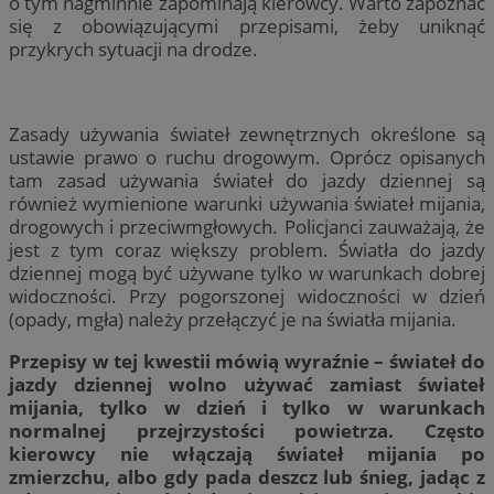
o tym nagminnie zapominają kierowcy. Warto zapoznać
się z obowiązującymi przepisami, żeby uniknąć
przykrych sytuacji na drodze.
Zasady używania świateł zewnętrznych określone są
ustawie prawo o ruchu drogowym. Oprócz opisanych
tam zasad używania świateł do jazdy dziennej są
również wymienione warunki używania świateł mijania,
drogowych i przeciwmgłowych. Policjanci zauważają, że
jest z tym coraz większy problem. Światła do jazdy
dziennej mogą być używane tylko w warunkach dobrej
widoczności. Przy pogorszonej widoczności w dzień
(opady, mgła) należy przełączyć je na światła mijania.
Przepisy w tej kwestii mówią wyraźnie – świateł do
jazdy dziennej wolno używać zamiast świateł
mijania, tylko w dzień i tylko w warunkach
normalnej przejrzystości powietrza. Często
kierowcy nie włączają świateł mijania po
zmierzchu, albo gdy pada deszcz lub śnieg, jadąc z