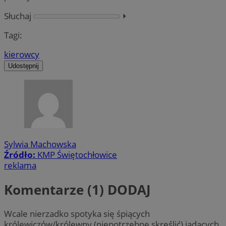
Słuchaj
⏵︎
Tagi:
kierowcy
Udostępnij
Sylwia Machowska
Źródło:
KMP Świętochłowice
reklama
Komentarze (1)
DODAJ
Wcale nierzadko spotyka się śpiących
królewiczów/królewny (niepotrzebne skreślić) jadących