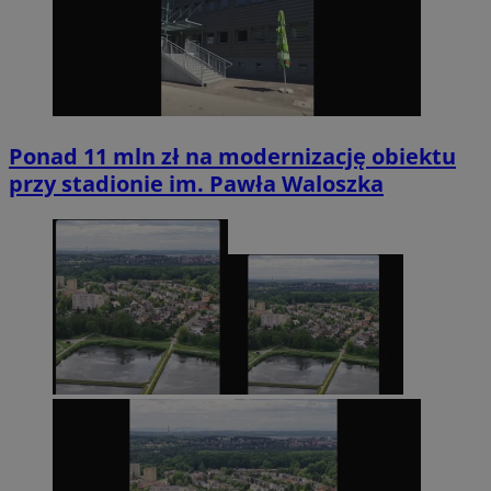
Ponad 11 mln zł na modernizację obiektu
przy stadionie im. Pawła Waloszka