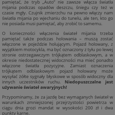
pamiętać, że tryb „Auto” nie zawsze włącza światła
mijania podczas opadów deszczu, śniegu czy też w
czasie mgły. Czujnik zmierzchu na pewno włączy nam
światła mijania po wjechaniu do tunelu, ale ten, kto go
nie posiada musi pamiętać, aby zrobić to samemu.
O konieczności włączenia świateł mijania trzeba
pamiętać także podczas holowania – muszą zostać
włączone w pojeździe holującym. Pojazd holowany, z
wyjątkiem motocykla, ma być oznaczony z tyłu po lewej
stronie ostrzegawczym trójkątem odblaskowym, a w
okresie niedostatecznej widoczności ma mieć ponadto
włączone światła pozycyjne. Zamiast oznaczenia
trójkątem odblaskowym pojazd holowany może
wysyłać żółte sygnały błyskowe w sposób widoczny dla
innych uczestników ruchu.
Niedopuszczalne jest
używanie świateł awaryjnych!
Przypominamy, że za jazdę bez wymaganych świateł w
warunkach zmniejszonej przejrzystości powietrza w
ciągu dnia grozi mandat w wysokości 200 zł i dwa
punkty karne.