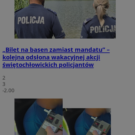
„Bilet na basen zamiast mandatu” –
kolejna odsłona wakacyjnej akcji
świętochłowickich policjantów
2
3
-2.00