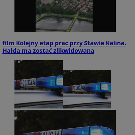
film
Kolejny etap prac przy Stawie Kalina.
Hałda ma zostać zlikwidowana