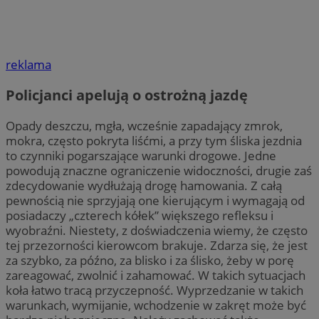
reklama
Policjanci apelują o ostrożną jazdę
Opady deszczu, mgła, wcześnie zapadający zmrok,
mokra, często pokryta liśćmi, a przy tym śliska jezdnia
to czynniki pogarszające warunki drogowe. Jedne
powodują znaczne ograniczenie widoczności, drugie zaś
zdecydowanie wydłużają drogę hamowania. Z całą
pewnością nie sprzyjają one kierującym i wymagają od
posiadaczy „czterech kółek” większego refleksu i
wyobraźni. Niestety, z doświadczenia wiemy, że często
tej przezorności kierowcom brakuje. Zdarza się, że jest
za szybko, za późno, za blisko i za ślisko, żeby w porę
zareagować, zwolnić i zahamować. W takich sytuacjach
koła łatwo tracą przyczepność. Wyprzedzanie w takich
warunkach, wymijanie, wchodzenie w zakręt może być