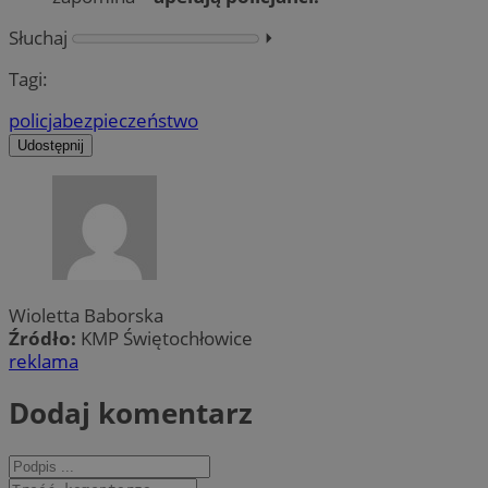
Słuchaj
⏵︎
Tagi:
policja
bezpieczeństwo
Udostępnij
Wioletta Baborska
Źródło:
KMP Świętochłowice
reklama
Dodaj komentarz