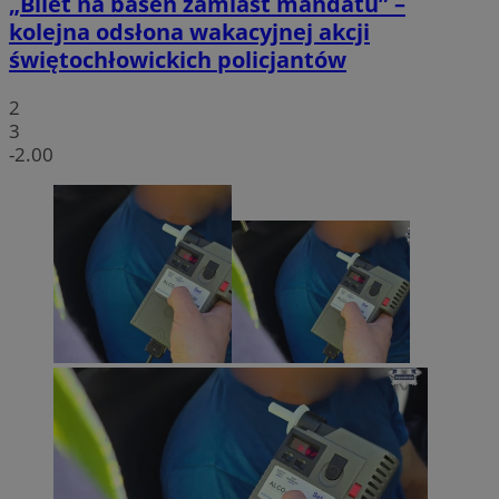
„Bilet na basen zamiast mandatu” –
kolejna odsłona wakacyjnej akcji
świętochłowickich policjantów
2
3
-2.00