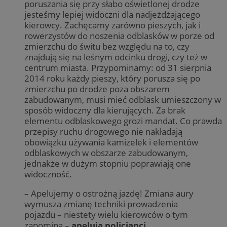
poruszania się przy słabo oświetlonej drodze
jesteśmy lepiej widoczni dla nadjeżdżającego
kierowcy. Zachęcamy zarówno pieszych, jak i
rowerzystów do noszenia odblasków w porze od
zmierzchu do świtu bez względu na to, czy
znajdują się na leśnym odcinku drogi, czy też w
centrum miasta. Przypominamy: od 31 sierpnia
2014 roku każdy pieszy, który porusza się po
zmierzchu po drodze poza obszarem
zabudowanym, musi mieć odblask umieszczony w
sposób widoczny dla kierujących. Za brak
elementu odblaskowego grozi mandat. Co prawda
przepisy ruchu drogowego nie nakładają
obowiązku używania kamizelek i elementów
odblaskowych w obszarze zabudowanym,
jednakże w dużym stopniu poprawiają one
widoczność.
– Apelujemy o ostrożną jazdę! Zmiana aury
wymusza zmianę techniki prowadzenia
pojazdu – niestety wielu kierowców o tym
zapomina –
apelują policjanci.