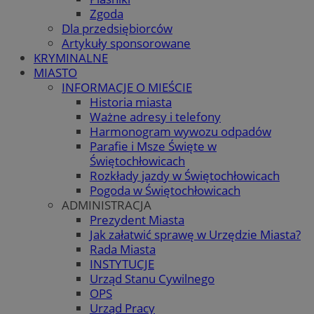
Zgoda
Dla przedsiębiorców
Artykuły sponsorowane
KRYMINALNE
MIASTO
INFORMACJE O MIEŚCIE
Historia miasta
Ważne adresy i telefony
Harmonogram wywozu odpadów
Parafie i Msze Święte w
Świętochłowicach
Rozkłady jazdy w Świętochłowicach
Pogoda w Świętochłowicach
ADMINISTRACJA
Prezydent Miasta
Jak załatwić sprawę w Urzędzie Miasta?
Rada Miasta
INSTYTUCJE
Urząd Stanu Cywilnego
OPS
Urząd Pracy