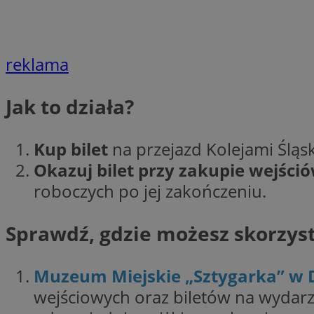
openstat_1gz8lx8d
_ga_DEDM2KCVWQ
reklama
_ga
VISITOR_INFO1_LIV
Jak to działa?
Kup bilet
na przejazd Kolejami Śląsk
_clsk
ustat_6nfvwhmzau
Okazuj bilet przy zakupie wejści
roboczych po jej zakończeniu.
_clsk
Sprawdź, gdzie możesz skorzyst
MUID
FCCDCF
Muzeum Miejskie „Sztygarka” w 
__eoi
wejściowych oraz biletów na wydarz