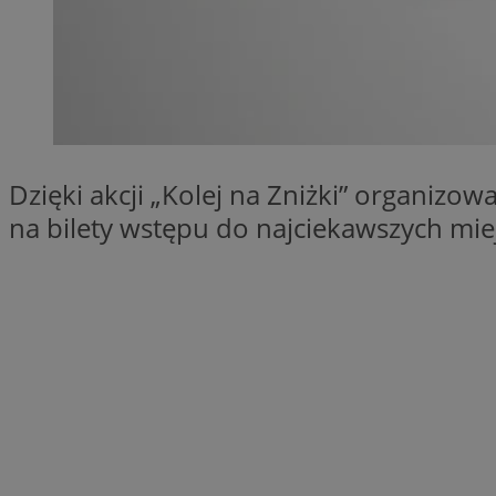
QeSessID
MvSessID
SessID
CookieScriptConse
Dzięki akcji „Kolej na Zniżki” organizo
VISITOR_PRIVACY_
na bilety wstępu do najciekawszych mi
Nazwa
Nazwa
__Secure-YNID
Nazwa
OAID
SRM_B