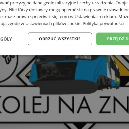
wać precyzyjne dane geolokalizacyjne i cechy urządzenia. Twoje
tryny. Niektórzy dostawcy mogą opierać się na prawnie uzasadnio
ie; masz prawo sprzeciwić się temu w
Ustawieniach reklam
. Może
woją zgodę w
Ustawieniach plików cookie
.
Polityka prywatności
EGÓŁY
ODRZUĆ WSZYSTKIE
PRZEJDŹ 
Wydajność
Targetowanie
Funkcjonalność
Ni
ezbędne
Wydajność
Targetowanie
Funkcjonalność
Niesklasyfikow
ie umożliwiają korzystanie z podstawowych funkcji strony internetowej, takich jak log
Bez niezbędnych plików cookie nie można prawidłowo korzystać ze strony internetowe
Provider
/
Okres
Opis
Domena
przechowywania