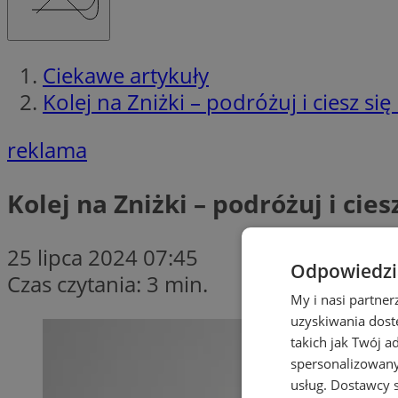
Ciekawe artykuły
Kolej na Zniżki – podróżuj i ciesz si
reklama
Kolej na Zniżki – podróżuj i cie
25 lipca 2024 07:45
Odpowiedzia
Czas czytania: 3 min.
My i nasi partne
uzyskiwania dost
takich jak Twój a
spersonalizowanyc
usług.
Dostawcy s