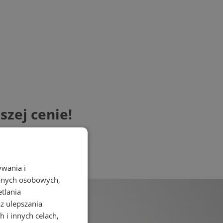
szej cenie!
ywania i
danych osobowych,
etlania
az ulepszania
 i innych celach,