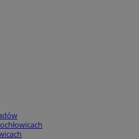
adów
tochłowicach
wicach