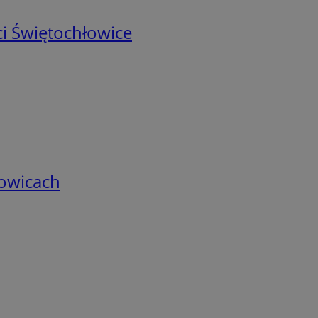
i Świętochłowice
łowicach