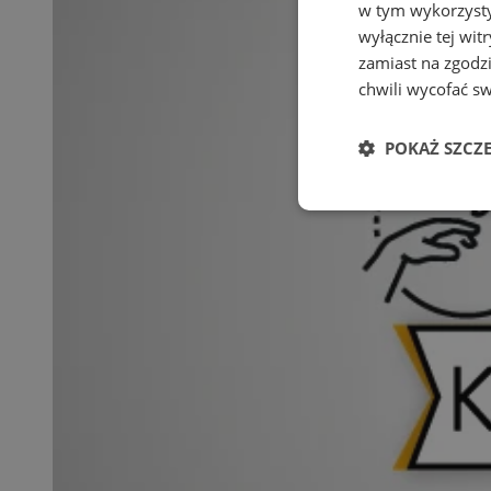
w tym wykorzysty
wyłącznie tej wi
zamiast na zgodz
chwili wycofać s
POKAŻ SZCZ
Niezbędne
Ni
Niezbędne pliki cook
zarządzanie kontem. 
Nazwa