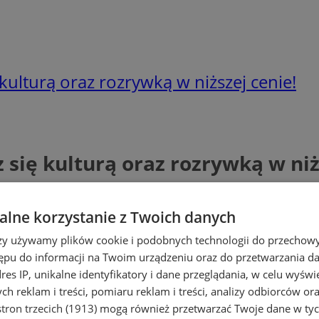
ę kulturą oraz rozrywką w niższej cenie!
sz się kulturą oraz rozrywką w niż
lne korzystanie z Twoich danych
rzy używamy plików cookie i podobnych technologii do przechow
ępu do informacji na Twoim urządzeniu oraz do przetwarzania 
dres IP, unikalne identyfikatory i dane przeglądania, w celu wyświ
h reklam i treści, pomiaru reklam i treści, analizy odbiorców or
tron trzecich (1913)
mogą również przetwarzać Twoje dane w tych