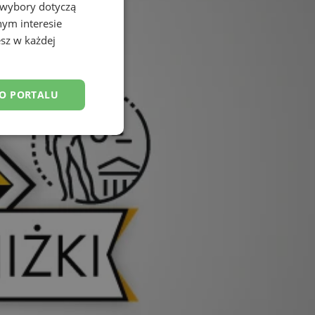
 wybory dotyczą
nym interesie
sz w każdej
DO PORTALU
esklasyfikowane
ane
owanie użytkownika i
j.