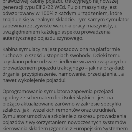
prawdziwej kabiny pojazdu trakcyjnego najnowszej
generacji typu Elf 2/22 WEd. Pulpit maszynisty jest
odwzorowany w 100% z każdym urządzeniem, które
znajduje się w realnym składzie. Tym samym symulator
zapewnia rzeczywiste warunki pracy maszynisty, z
uwzględnieniem każdego aspektu prowadzenia
autentycznego pojazdu szynowego.
Kabina symulacyjna jest posadowiona na platformie
ruchowej o sześciu stopniach swobody. Dzięki temu
uzyskano pełne odzwierciedlenie wrażeń związanych z
prowadzeniem pojazdu trakcyjnego – jak na przykład:
drgania, przyśpieszenie, hamowanie, przeciążenia… a
nawet wykolejenie pojazdu!
Oprogramowanie symulatora zapewnia przejazd
zgodny ze schematem linii Kolei Śląskich i jest na
bieżąco aktualizowane zarówno w zakresie specyfiki
szlaków, jak i wszelkich remontów oraz utrudnień.
Symulator umożliwia szkolenie z zakresu prowadzenia
pojazdów z wykorzystaniem nowoczesnych systemów
kierowania składem (zgodnie z Europejskim Systemem