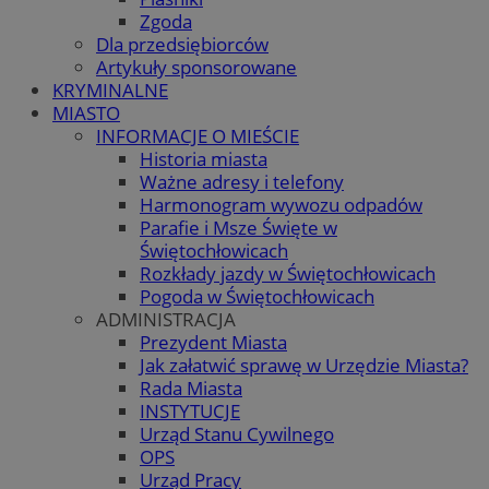
Zgoda
Dla przedsiębiorców
Artykuły sponsorowane
KRYMINALNE
MIASTO
INFORMACJE O MIEŚCIE
Historia miasta
Ważne adresy i telefony
Harmonogram wywozu odpadów
Parafie i Msze Święte w
Świętochłowicach
Rozkłady jazdy w Świętochłowicach
Pogoda w Świętochłowicach
ADMINISTRACJA
Prezydent Miasta
Jak załatwić sprawę w Urzędzie Miasta?
Rada Miasta
INSTYTUCJE
Urząd Stanu Cywilnego
OPS
Urząd Pracy