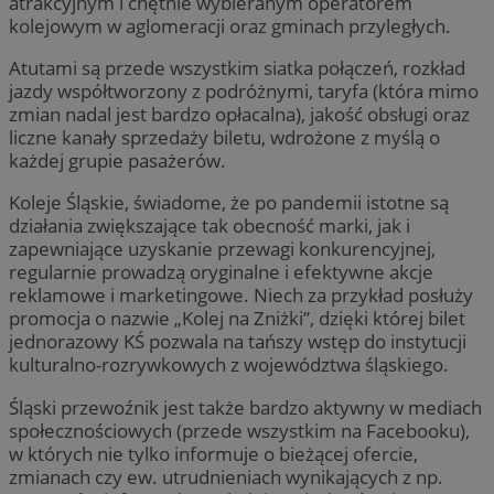
atrakcyjnym i chętnie wybieranym operatorem
kolejowym w aglomeracji oraz gminach przyległych.
Atutami są przede wszystkim siatka połączeń, rozkład
jazdy współtworzony z podróżnymi, taryfa (która mimo
zmian nadal jest bardzo opłacalna), jakość obsługi oraz
liczne kanały sprzedaży biletu, wdrożone z myślą o
każdej grupie pasażerów.
Koleje Śląskie, świadome, że po pandemii istotne są
działania zwiększające tak obecność marki, jak i
zapewniające uzyskanie przewagi konkurencyjnej,
regularnie prowadzą oryginalne i efektywne akcje
reklamowe i marketingowe. Niech za przykład posłuży
promocja o nazwie „Kolej na Zniżki”, dzięki której bilet
jednorazowy KŚ pozwala na tańszy wstęp do instytucji
kulturalno-rozrywkowych z województwa śląskiego.
Śląski przewoźnik jest także bardzo aktywny w mediach
społecznościowych (przede wszystkim na Facebooku),
w których nie tylko informuje o bieżącej ofercie,
zmianach czy ew. utrudnieniach wynikających z np.