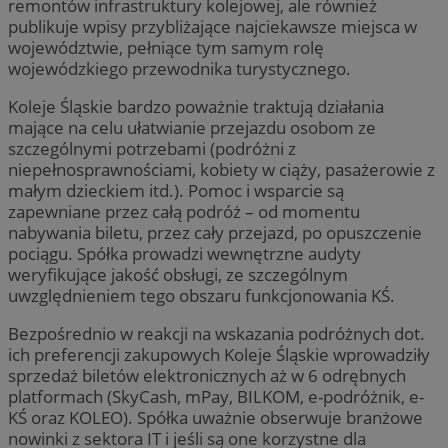
remontów infrastruktury kolejowej, ale również
publikuje wpisy przybliżające najciekawsze miejsca w
województwie, pełniące tym samym rolę
wojewódzkiego przewodnika turystycznego.
Koleje Śląskie bardzo poważnie traktują działania
mające na celu ułatwianie przejazdu osobom ze
szczególnymi potrzebami (podróżni z
niepełnosprawnościami, kobiety w ciąży, pasażerowie z
małym dzieckiem itd.). Pomoc i wsparcie są
zapewniane przez całą podróż – od momentu
nabywania biletu, przez cały przejazd, po opuszczenie
pociągu. Spółka prowadzi wewnętrzne audyty
weryfikujące jakość obsługi, ze szczególnym
uwzględnieniem tego obszaru funkcjonowania KŚ.
Bezpośrednio w reakcji na wskazania podróżnych dot.
ich preferencji zakupowych Koleje Śląskie wprowadziły
sprzedaż biletów elektronicznych aż w 6 odrębnych
platformach (SkyCash, mPay, BILKOM, e-podróżnik, e-
KŚ oraz KOLEO). Spółka uważnie obserwuje branżowe
nowinki z sektora IT i jeśli są one korzystne dla