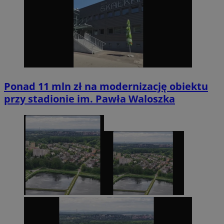
Ponad 11 mln zł na modernizację obiektu
przy stadionie im. Pawła Waloszka