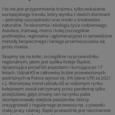
I to nie jest przypomnienie truizmu, tylko wskazanie
europejskiego trendu, który wynika z dwóch dominant
– potrzeby oszczędności oraz troski o środowisko
naturalne. To ekonomia i ekologia życia codziennego.
Autobus, tramwaj, metro i kolej (szczególnie
podmiejska, regionalna i aglomeracyjna) to sprawdzone
metody bezpiecznego i taniego przemieszczania się
przez miasta.
Skupmy się na kolei, szczególnie na przewoźniku
regionalnym, jakim jest spółka Koleje Śląskie,
dysponująca ponad 60 pojazdami i kursująca po 17
liniach. Udział KŚ w całkowitej liczbie przewiezionych
podróżnych w Polsce wynosi ok. 6% (dane UTK za 2021
r.). Wzrostowy trend udziału KŚ w rodzimym rynku
kolejowym został zatrzymany przez pandemię tylko
przejściowo, gdyż zmiany cen na rynku paliw
skompensowały odejście pasażerów, którzy
zrezygnowali z regularnego przewozu np. z powodu
stałej pracy zdalnej. Śląski przewoźnik jest niezmiennie