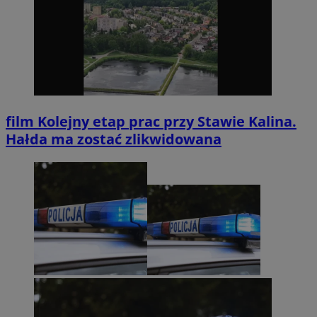
film
Kolejny etap prac przy Stawie Kalina.
Hałda ma zostać zlikwidowana