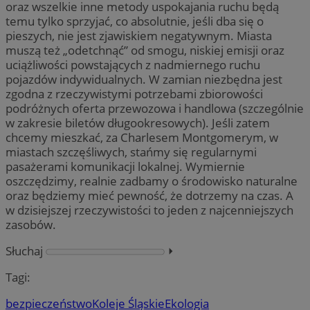
oraz wszelkie inne metody uspokajania ruchu będą
temu tylko sprzyjać, co absolutnie, jeśli dba się o
pieszych, nie jest zjawiskiem negatywnym. Miasta
muszą też „odetchnąć” od smogu, niskiej emisji oraz
uciążliwości powstających z nadmiernego ruchu
pojazdów indywidualnych. W zamian niezbędna jest
zgodna z rzeczywistymi potrzebami zbiorowości
podróżnych oferta przewozowa i handlowa (szczególnie
w zakresie biletów długookresowych). Jeśli zatem
chcemy mieszkać, za Charlesem Montgomerym, w
miastach szczęśliwych, stańmy się regularnymi
pasażerami komunikacji lokalnej. Wymiernie
oszczędzimy, realnie zadbamy o środowisko naturalne
oraz będziemy mieć pewność, że dotrzemy na czas. A
w dzisiejszej rzeczywistości to jeden z najcenniejszych
zasobów.
Słuchaj
⏵︎
Tagi:
bezpieczeństwo
Koleje Śląskie
Ekologia