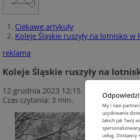
Ciekawe artykuły
Koleje Śląskie ruszyły na lotnisko w
reklama
Koleje Śląskie ruszyły na lotni
12 grudnia 2023 12:15
Odpowiedzia
Czas czytania: 3 min.
My i nasi partne
uzyskiwania dost
takich jak Twój a
spersonalizowanyc
usług.
Dostawcy s