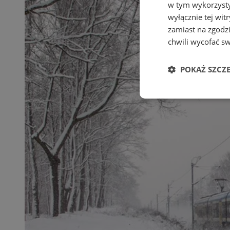
w tym wykorzysty
wyłącznie tej wi
zamiast na zgodz
chwili wycofać s
POKAŻ SZCZ
Niezbędne
Ni
Niezbędne pliki cook
zarządzanie kontem. 
Nazwa