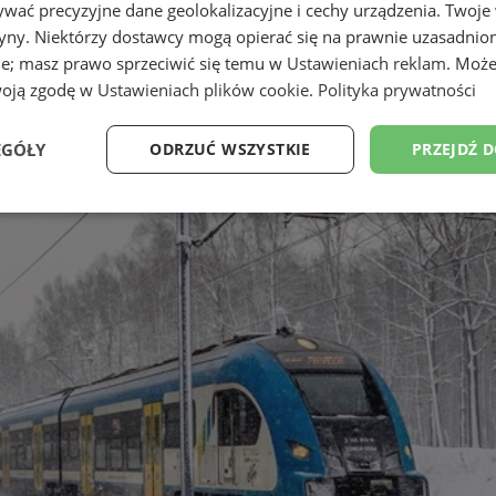
wać precyzyjne dane geolokalizacyjne i cechy urządzenia. Twoje
tryny. Niektórzy dostawcy mogą opierać się na prawnie uzasadnio
ie; masz prawo sprzeciwić się temu w
Ustawieniach reklam
. Może
woją zgodę w
Ustawieniach plików cookie
.
Polityka prywatności
EGÓŁY
ODRZUĆ WSZYSTKIE
PRZEJDŹ 
Wydajność
Targetowanie
Funkcjonalność
Ni
ezbędne
Wydajność
Targetowanie
Funkcjonalność
Niesklasyfikow
ie umożliwiają korzystanie z podstawowych funkcji strony internetowej, takich jak log
Bez niezbędnych plików cookie nie można prawidłowo korzystać ze strony internetowe
Provider
/
Okres
Opis
Domena
przechowywania