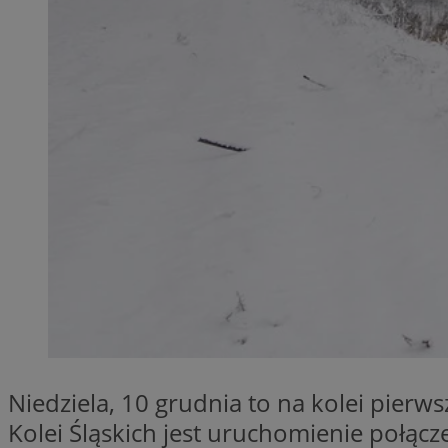
QeSessID
MvSessID
SessID
CookieScriptConse
VISITOR_PRIVACY_
Nazwa
Nazwa
__Secure-YNID
Nazwa
OAID
Niedziela, 10 grudnia to na kolei pier
SRM_B
Kolei Śląskich jest uruchomienie połącz