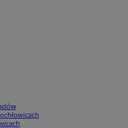
adów
tochłowicach
wicach