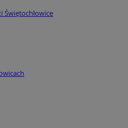
i Świętochłowice
łowicach