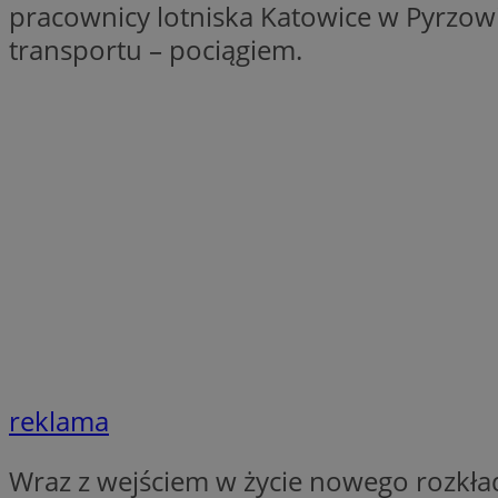
pracownicy lotniska Katowice w Pyrzow
openstat_1gz8lx8d
transportu – pociągiem.
_ga_DEDM2KCVWQ
_ga
VISITOR_INFO1_LIV
_clsk
ustat_6nfvwhmzau
_clsk
MUID
FCCDCF
reklama
__eoi
Wraz z wejściem w życie nowego rozkładu