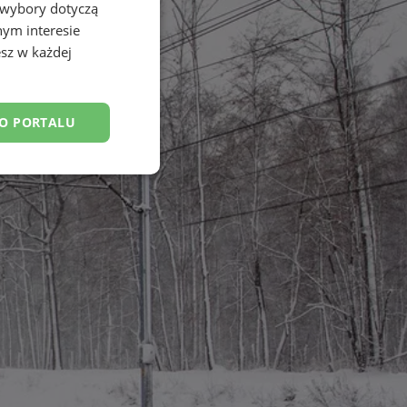
 wybory dotyczą
nym interesie
sz w każdej
DO PORTALU
esklasyfikowane
ane
owanie użytkownika i
j.