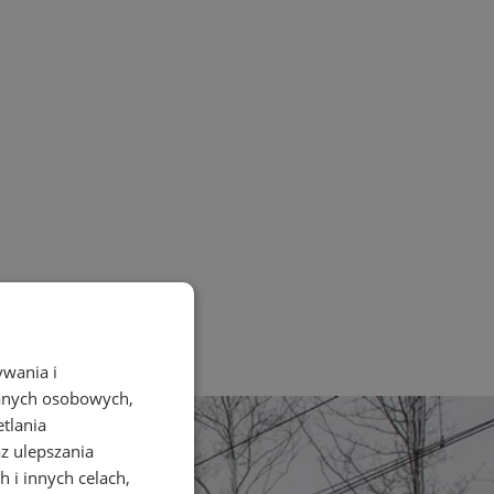
ywania i
danych osobowych,
etlania
az ulepszania
 i innych celach,