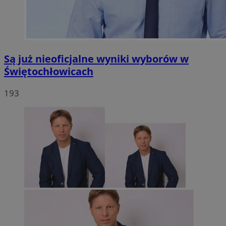
Są już nieoficjalne wyniki wyborów w
Świętochłowicach
193