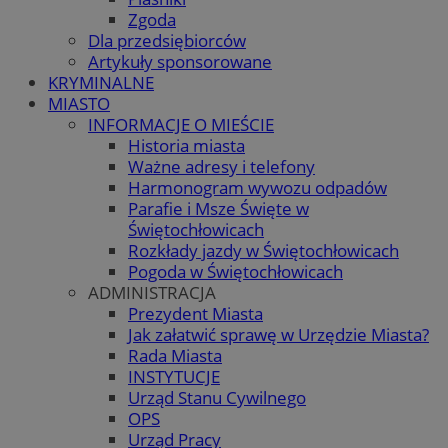
Zgoda
Dla przedsiębiorców
Artykuły sponsorowane
KRYMINALNE
MIASTO
INFORMACJE O MIEŚCIE
Historia miasta
Ważne adresy i telefony
Harmonogram wywozu odpadów
Parafie i Msze Święte w
Świętochłowicach
Rozkłady jazdy w Świętochłowicach
Pogoda w Świętochłowicach
ADMINISTRACJA
Prezydent Miasta
Jak załatwić sprawę w Urzędzie Miasta?
Rada Miasta
INSTYTUCJE
Urząd Stanu Cywilnego
OPS
Urząd Pracy