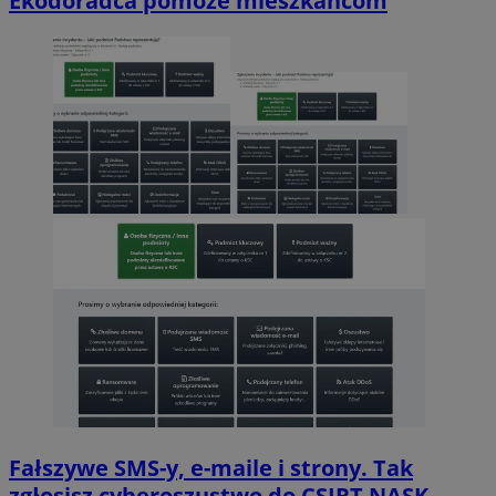
Ekodoradca pomoże mieszkańcom
Fałszywe SMS-y, e-maile i strony. Tak
zgłosisz cyberoszustwo do CSIRT NASK