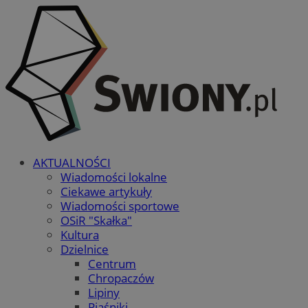
AKTUALNOŚCI
Wiadomości lokalne
Ciekawe artykuły
Wiadomości sportowe
OSiR "Skałka"
Kultura
Dzielnice
Centrum
Chropaczów
Lipiny
Piaśniki